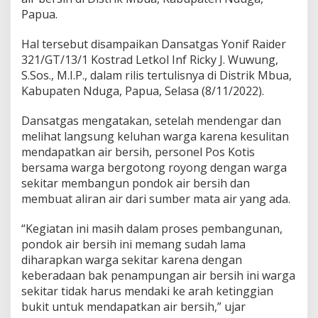
i
Papua.
a
K
o
Hal tersebut disampaikan Dansatgas Yonif Raider
s
321/GT/13/1 Kostrad Letkol Inf Ricky J. Wuwung,
t
S.Sos., M.I.P., dalam rilis tertulisnya di Distrik Mbua,
r
Kabupaten Nduga, Papua, Selasa (8/11/2022).
a
d
B
Dansatgas mengatakan, setelah mendengar dan
i
melihat langsung keluhan warga karena kesulitan
l
mendapatkan air bersih, personel Pos Kotis
a
bersama warga bergotong royong dengan warga
n
g
sekitar membangun pondok air bersih dan
:
membuat aliran air dari sumber mata air yang ada.
"
S
“Kegiatan ini masih dalam proses pembangunan,
u
pondok air bersih ini memang sudah lama
m
b
diharapkan warga sekitar karena dengan
e
keberadaan bak penampungan air bersih ini warga
r
sekitar tidak harus mendaki ke arah ketinggian
A
bukit untuk mendapatkan air bersih,” ujar
i