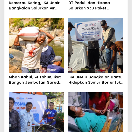
Kemarau Kering, IKA Unair
DT Peduli dan Hisana
Bangkalan Salurkan Air
Salurkan 930 Paket
Bersih ke Dua Desa
Makanan bagi Korban
Kebakaran Tallo
Mbah Kabul, 74 Tahun, Ikut
IKA UNAIR Bangkalan Bantu
Bangun Jembatan Garuda
Hidupkan Sumur Bor untuk
demi Anak Cucu
10.000 Pengungsi Gaza