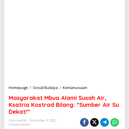
Homepage
/
Sosial Budaya
/
Kemanusiaan
M
a
Masyarakat Mbua Alami Susah Air,
s
y
Ksatria Kostrad Bilang: “Sumber Air Su
a
Dekat!”
r
a
Cakrawarta
November 8, 2022
k
Kemanusiaan