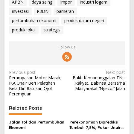
APBN
daya saing
impor
industri logam
investasi
P3DN
pameran
pertumbuhan ekonomi
produk dalam negeri
produk lokal
strategis
Follow Us
P
Previous post
Next post
Perampasan Motor Marak,
Bukti Kemanunggalan TNI-
o
IKA Unair Beri Pelatihan
Rakyat, Babinsa Bersama
s
Bela Diri Ratusan Ojol
Masyarakat ‘Ngecor’ Jalan
Perempuan
t
n
Related Posts
a
v
Jalan Tol dan Pertumbuhan
Perekonomian Diprediksi
Ekonomi
Tumbuh 7,8%, Pakar Unair:
i
Bukti Terjadi Peningkatan