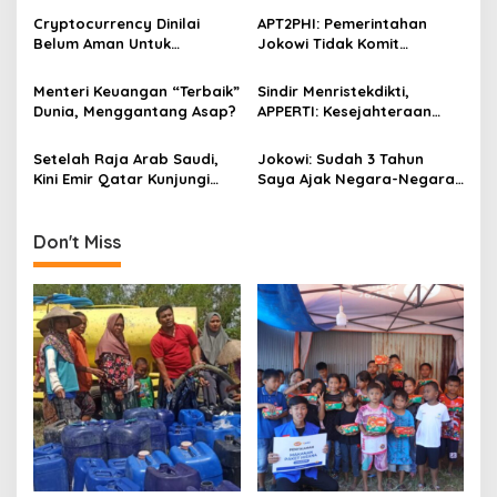
g
Aktivitas Ekonomi
Cryptocurrency Dinilai
APT2PHI: Pemerintahan
Masyarakat
Belum Aman Untuk
Jokowi Tidak Komit
a
Investasi
Lindungi Petani
t
Menteri Keuangan “Terbaik”
Sindir Menristekdikti,
i
Dunia, Menggantang Asap?
APPERTI: Kesejahteraan
Dosen Lokal Harus
o
Diperhatikan!
Setelah Raja Arab Saudi,
Jokowi: Sudah 3 Tahun
n
Kini Emir Qatar Kunjungi
Saya Ajak Negara-Negara
Indonesia
Islam Investasi di
Indonesia!
Don't Miss