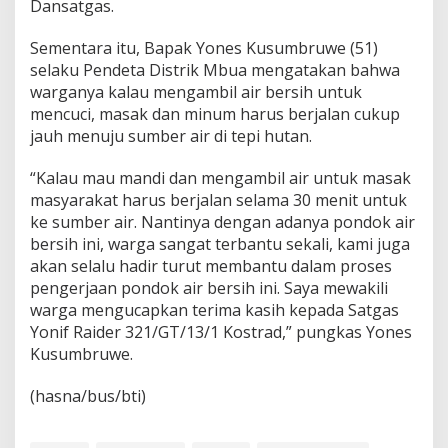
r
Dansatgas.
S
u
Sementara itu, Bapak Yones Kusumbruwe (51)
D
selaku Pendeta Distrik Mbua mengatakan bahwa
e
warganya kalau mengambil air bersih untuk
k
a
mencuci, masak dan minum harus berjalan cukup
t
jauh menuju sumber air di tepi hutan.
!
"
“Kalau mau mandi dan mengambil air untuk masak
masyarakat harus berjalan selama 30 menit untuk
ke sumber air. Nantinya dengan adanya pondok air
bersih ini, warga sangat terbantu sekali, kami juga
akan selalu hadir turut membantu dalam proses
pengerjaan pondok air bersih ini. Saya mewakili
warga mengucapkan terima kasih kepada Satgas
Yonif Raider 321/GT/13/1 Kostrad,” pungkas Yones
Kusumbruwe.
(hasna/bus/bti)