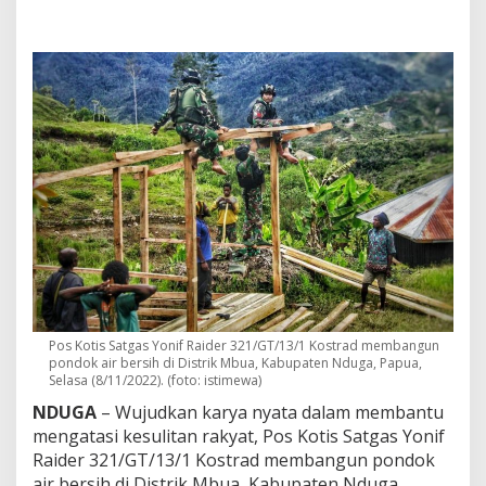
a
t
M
b
u
a
A
l
a
m
i
S
u
s
a
h
A
i
Pos Kotis Satgas Yonif Raider 321/GT/13/1 Kostrad membangun
r
pondok air bersih di Distrik Mbua, Kabupaten Nduga, Papua,
,
Selasa (8/11/2022). (foto: istimewa)
K
s
NDUGA
– Wujudkan karya nyata dalam membantu
a
mengatasi kesulitan rakyat, Pos Kotis Satgas Yonif
t
Raider 321/GT/13/1 Kostrad membangun pondok
r
air bersih di Distrik Mbua, Kabupaten Nduga,