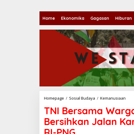
Home
Ekonomika
Gagasan
Hiburan
Homepage
/
Sosial Budaya
/
Kemanusiaan
T
N
TNI Bersama Warg
I
B
Bersihkan Jalan Ka
e
r
RI-PNG
s