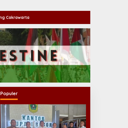
ng Cakrawarta
Populer