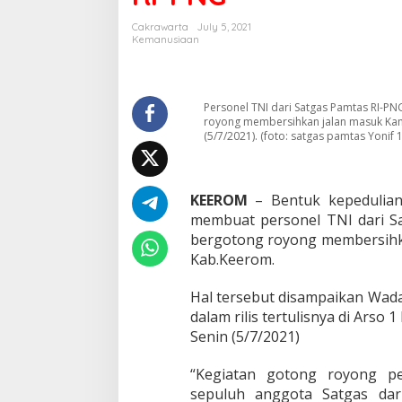
a
m
Cakrawarta
July 5, 2021
a
Kemanusiaan
W
a
r
g
Personel TNI dari Satgas Pamtas RI-PN
a
royong membersihkan jalan masuk Kampu
B
(5/7/2021). (foto: satgas pamtas Yonif 
e
r
g
KEEROM
– Bentuk kepedulian
o
t
membuat personel TNI dari S
o
bergotong royong membersihka
n
Kab.Keerom.
g
R
Hal tersebut disampaikan Wad
o
y
dalam rilis tertulisnya di Arso 
o
Senin (5/7/2021)
n
g
“Kegiatan gotong royong pe
B
sepuluh anggota Satgas da
e