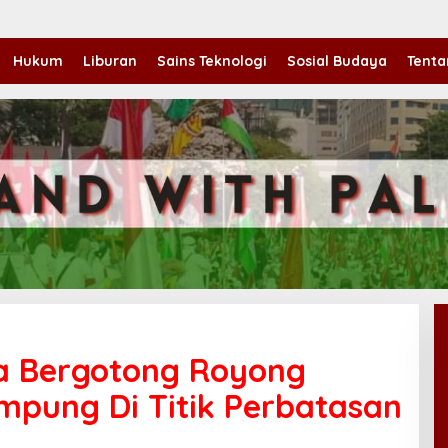
Hukum
Liburan
Sains Teknologi
Sosial Budaya
Tenta
a Bergotong Royong
mpung Di Titik Perbatasan