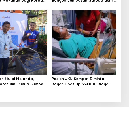
t Makanan bagi Korban
Bangun Jembatan Garuda demi
n Tallo
Anak Cucu
an Mulai Melanda,
Pasien JKN Sempat Diminta
ros Kini Punya Sumber
Bayar Obat Rp 354.100, Biaya
Dikembalikan Usai Klarifikasi