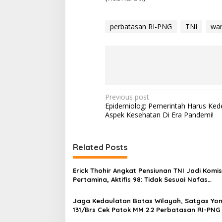
k
P
e
perbatasan RI-PNG
TNI
war
r
b
a
t
a
s
a
n
P
Previous post
R
Epidemiolog: Pemerintah Harus Ke
o
I
Aspek Kesehatan Di Era Pandemi!
-
s
P
t
N
Related Posts
G
n
a
Erick Thohir Angkat Pensiunan TNI Jadi Komis
v
Pertamina, Aktifis 98: Tidak Sesuai Nafas
Reformasi 98!
i
Jaga Kedaulatan Batas Wilayah, Satgas Yon
g
131/Brs Cek Patok MM 2.2 Perbatasan RI-PNG