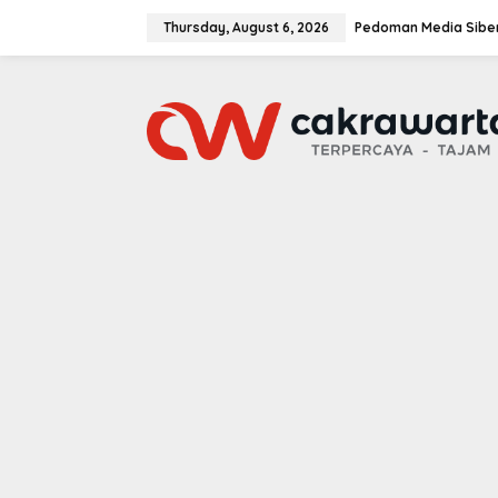
S
k
Thursday, August 6, 2026
Pedoman Media Sibe
i
p
t
o
c
o
n
t
e
n
t