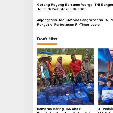
a
Gotong Royong Bersama Warga, TNI Bangu
t
Jalan Di Perbatasan RI-PNG
i
Anjangsana Jadi Metode Pengakraban TNI 
o
Rakyat di Perbatasan RI-Timor Leste
n
Don't Miss
Kemarau Kering, IKA Unair
DT Pedul