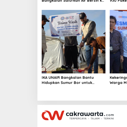
Bangkalan Salurkan Air Bersih ke
930 Pake
Dua Desa
Kebakara
IKA UNAIR Bangkalan Bantu
Kekering
Hidupkan Sumur Bor untuk
Warga Ma
10.000 Pengungsi Gaza
Air Baru