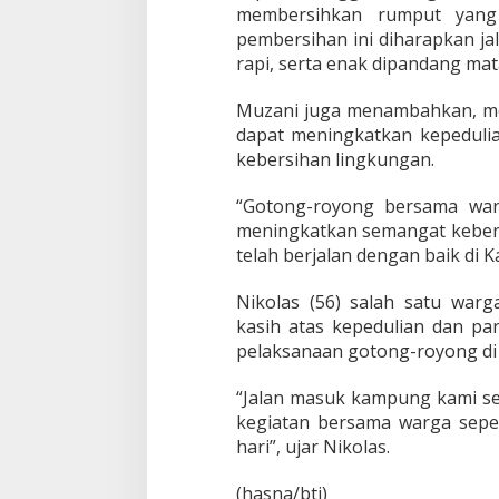
r
membersihkan rumput yang 
s
pembersihan ini diharapkan j
i
rapi, serta enak dipandang mat
h
k
Muzani juga menambahkan, mel
a
n
dapat meningkatkan kepeduli
J
kebersihan lingkungan.
a
l
“Gotong-royong bersama war
a
meningkatkan semangat kebers
n
K
telah berjalan dengan baik di 
a
m
Nikolas (56) salah satu war
p
kasih atas kepedulian dan pa
u
pelaksanaan gotong-royong d
n
g
D
“Jalan masuk kampung kami sek
i
kegiatan bersama warga sepert
T
hari”, ujar Nikolas.
i
t
i
(hasna/bti)