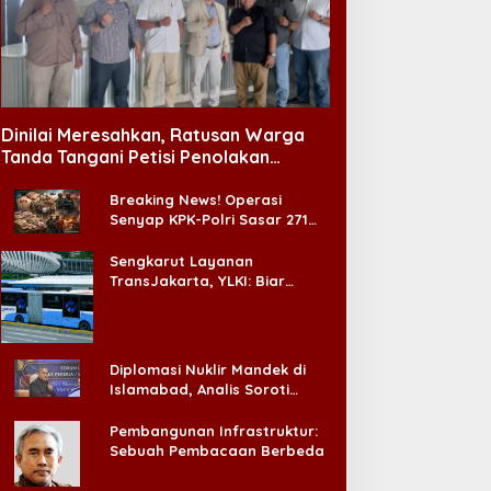
Dinilai Meresahkan, Ratusan Warga
Tanda Tangani Petisi Penolakan
Tempat Hiburan Malam di CitraLand
Breaking News! Operasi
Senyap KPK-Polri Sasar 271
Pabrik di Madura dan Akan
Ada ‘Badai Pemeriksaan’
Sengkarut Layanan
TransJakarta, YLKI: Biar
Cepat, Adakan Forum Dialog
Konsumen!
Diplomasi Nuklir Mandek di
Islamabad, Analis Soroti
Standar Ganda Washington
Pembangunan Infrastruktur:
Sebuah Pembacaan Berbeda