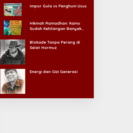
Impor Gula vs Penghuni Usus
Hikmah Ramadhan: Kamu
Sudah Kehilangan Banyak
Hal, Jangan Sampai
Kehilangan Diri Sendiri!
Blokade Tanpa Perang di
Selat Hormuz
Energi dan Gizi Generasi