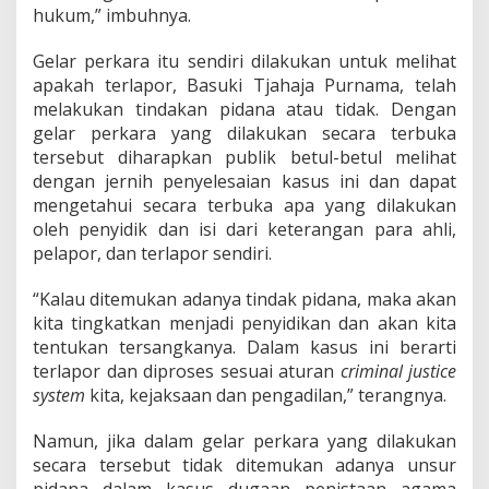
n
hukum,” imbuhnya.
T
e
Gelar perkara itu sendiri dilakukan untuk melihat
r
apakah terlapor, Basuki Tjahaja Purnama, telah
b
u
melakukan tindakan pidana atau tidak. Dengan
k
gelar perkara yang dilakukan secara terbuka
a
tersebut diharapkan publik betul-betul melihat
dengan jernih penyelesaian kasus ini dan dapat
mengetahui secara terbuka apa yang dilakukan
oleh penyidik dan isi dari keterangan para ahli,
pelapor, dan terlapor sendiri.
“Kalau ditemukan adanya tindak pidana, maka akan
kita tingkatkan menjadi penyidikan dan akan kita
tentukan tersangkanya. Dalam kasus ini berarti
terlapor dan diproses sesuai aturan
criminal justice
system
kita, kejaksaan dan pengadilan,” terangnya.
Namun, jika dalam gelar perkara yang dilakukan
secara tersebut tidak ditemukan adanya unsur