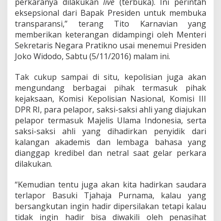
perkaranya dilakukan
live
a
(terbuka). Ini perintah
r
eksepsional dari Bapak Presiden untuk membuka
P
transparansi,” terang Tito Karnavian yang
e
memberikan keterangan didampingi oleh Menteri
r
Sekretaris Negara Pratikno usai menemui Presiden
k
a
Joko Widodo, Sabtu (5/11/2016) malam ini.
r
a
Tak cukup sampai di situ, kepolisian juga akan
A
mengundang berbagai pihak termasuk pihak
h
kejaksaan, Komisi Kepolisian Nasional, Komisi III
o
k
DPR RI, para pelapor, saksi-saksi ahli yang diajukan
A
pelapor termasuk Majelis Ulama Indonesia, serta
k
saksi-saksi ahli yang dihadirkan penyidik dari
a
kalangan akademis dan lembaga bahasa yang
n
dianggap kredibel dan netral saat gelar perkara
D
i
dilakukan.
l
a
“Kemudian tentu juga akan kita hadirkan saudara
k
terlapor Basuki Tjahaja Purnama, kalau yang
u
bersangkutan ingin hadir dipersilakan tetapi kalau
k
a
tidak ingin hadir bisa diwakili oleh penasihat