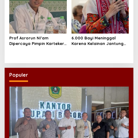
Prof Asrorun Ni’am
6.000 Bayi Meninggal
Dipercaya Pimpin Karteker
Karena Kelainan Jantung
PWNU Jambi, Dinilai Simbol
Bawaan, DPR Desak
Regenerasi Kepemimpinan
Pemerataan Operasi
NU
Jantung Anak
Populer