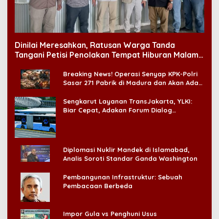
Dinilai Meresahkan, Ratusan Warga Tanda
Tangani Petisi Penolakan Tempat Hiburan Malam
di CitraLand
Breaking News! Operasi Senyap KPK-Polri
Sasar 271 Pabrik di Madura dan Akan Ada
‘Badai Pemeriksaan’
Sengkarut Layanan TransJakarta, YLKI:
Biar Cepat, Adakan Forum Dialog
Konsumen!
Diplomasi Nuklir Mandek di Islamabad,
Analis Soroti Standar Ganda Washington
Pembangunan Infrastruktur: Sebuah
Pembacaan Berbeda
Impor Gula vs Penghuni Usus