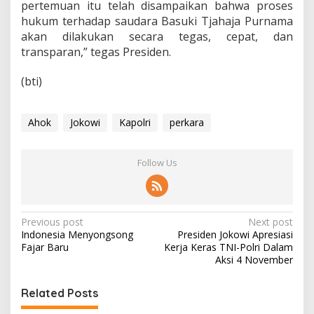
pertemuan itu telah disampaikan bahwa proses
hukum terhadap saudara Basuki Tjahaja Purnama
akan dilakukan secara tegas, cepat, dan
transparan,” tegas Presiden.
(bti)
Ahok
Jokowi
Kapolri
perkara
Follow Us
P
Previous post
Next post
Indonesia Menyongsong
Presiden Jokowi Apresiasi
o
Fajar Baru
Kerja Keras TNI-Polri Dalam
s
Aksi 4 November
t
Related Posts
n