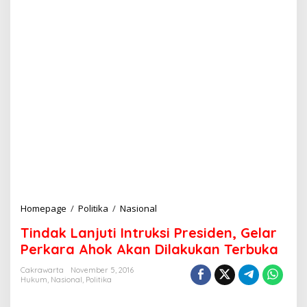
Homepage
/
Politika
/
Nasional
T
i
Tindak Lanjuti Intruksi Presiden, Gelar
n
d
Perkara Ahok Akan Dilakukan Terbuka
a
k
Cakrawarta
November 5, 2016
Hukum
,
Nasional
,
Politika
L
a