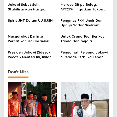
a
Jokowi Sebut Sulit
Merasa Ditipu Bulog,
v
Stabilisasikan Harga
APT2PHI Ingatkan Jokowi
Gabah, APT2PHI: Tidak Sulit,
Akan Gagalnya Stabilisasi
i
Asal Ada Kemauan Serius!
Harga Beras Nasional
Spirit JHT Dalam UU SJSN
Pengmas FKM Unair Dan
g
Upaya Sadar Sindrom
Metabolik
a
Masyarakat Diminta
Untuk Orang Tua, Berikut
t
Perhatikan Hal Ini Sebelum
Tanda Dan Gejala
i
Membeli Obat
Gangguan Ginjal Akut Pada
Anak
Presiden Jokowi Didesak
Pengamat: Peluang Jokowi
o
Pecat 3 Menteri Ini, Inilah
3 Periode Terbuka Lebar
n
Alasannya
Don't Miss