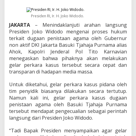
n
j
u
Presiden RI, Ir. H. Joko Widodo.
t
i
JAKARTA
– Menindaklanjuti arahan langsung
I
Presiden Joko Widodo mengenai proses hukum
n
terkait dugaan penistaan agama oleh Gubernur
t
r
non aktif DKI Jakarta Basuki Tjahaja Purnama alias
u
Ahok, Kapolri Jenderal Pol Tito Karnavian
k
menegaskan bahwa pihaknya akan melakukan
s
gelar perkara kasus tersebut secara cepat dan
i
transparan di hadapan media massa.
P
r
e
Untuk diketahui, gelar perkara kasus pidana oleh
s
tim penyidik biasanya dilakukan secara tertutup.
i
Namun kali ini, gelar perkara kasus dugaan
d
penistaan agama oleh Basuki Tjahaja Purnama
e
n
tersebut mendapat pengecualian sebagai perintah
,
langsung dari Presiden Joko Widodo.
G
e
“Tadi Bapak Presiden menyampaikan agar gelar
l