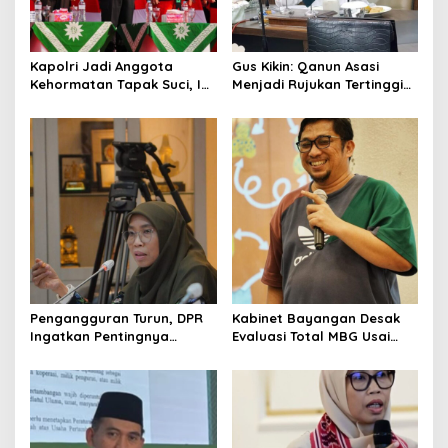
Kapolri Jadi Anggota
Gus Kikin: Qanun Asasi
Kehormatan Tapak Suci, Ini
Menjadi Rujukan Tertinggi
Pesannya untuk Kader
NU, Melampaui AD/ART
Pengangguran Turun, DPR
Kabinet Bayangan Desak
Ingatkan Pentingnya
Evaluasi Total MBG Usai
Menciptakan Pekerjaan
Rentetan Keracunan
yang Layak
Massal