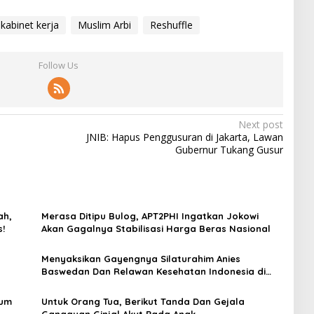
kabinet kerja
Muslim Arbi
Reshuffle
Follow Us
Next post
JNIB: Hapus Penggusuran di Jakarta, Lawan
Gubernur Tukang Gusur
ah,
Merasa Ditipu Bulog, APT2PHI Ingatkan Jokowi
s!
Akan Gagalnya Stabilisasi Harga Beras Nasional
Menyaksikan Gayengnya Silaturahim Anies
Baswedan Dan Relawan Kesehatan Indonesia di
Rumah Lebak Bulus
lum
Untuk Orang Tua, Berikut Tanda Dan Gejala
Gangguan Ginjal Akut Pada Anak