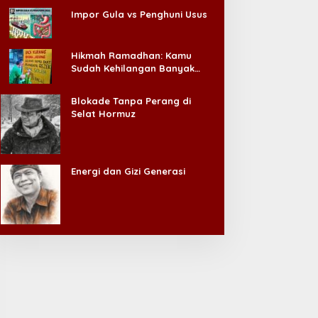
Impor Gula vs Penghuni Usus
Hikmah Ramadhan: Kamu
Sudah Kehilangan Banyak
Hal, Jangan Sampai
Kehilangan Diri Sendiri!
Blokade Tanpa Perang di
Selat Hormuz
Energi dan Gizi Generasi