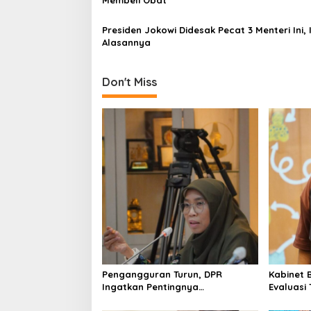
t
i
Presiden Jokowi Didesak Pecat 3 Menteri Ini, 
Alasannya
o
n
Don't Miss
Pengangguran Turun, DPR
Kabinet 
Ingatkan Pentingnya
Evaluasi
Menciptakan Pekerjaan yang
Keracun