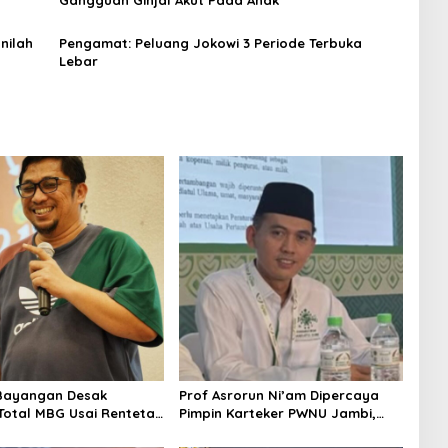
Inilah
Pengamat: Peluang Jokowi 3 Periode Terbuka
Lebar
Bayangan Desak
Prof Asrorun Ni’am Dipercaya
 Total MBG Usai Rentetan
Pimpin Karteker PWNU Jambi,
an Massal
Dinilai Simbol Regenerasi