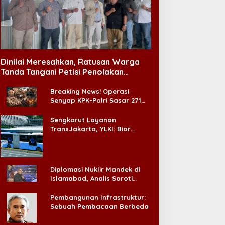
Dinilai Meresahkan, Ratusan Warga
Tanda Tangani Petisi Penolakan
Tempat Hiburan Malam di CitraLand
Breaking News! Operasi
Senyap KPK-Polri Sasar 271
Pabrik di Madura dan Akan
Ada ‘Badai Pemeriksaan’
Sengkarut Layanan
TransJakarta, YLKI: Biar
Cepat, Adakan Forum Dialog
Konsumen!
Diplomasi Nuklir Mandek di
Islamabad, Analis Soroti
Standar Ganda Washington
Pembangunan Infrastruktur:
Sebuah Pembacaan Berbeda