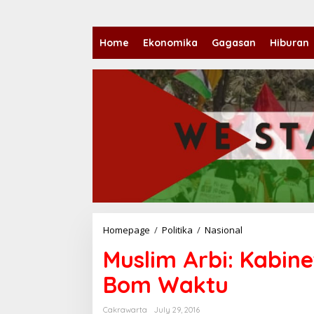
Home
Ekonomika
Gagasan
Hiburan
Homepage
/
Politika
/
Nasional
M
u
Muslim Arbi: Kabine
s
l
Bom Waktu
i
m
A
Cakrawarta
July 29, 2016