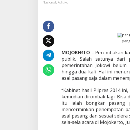
r
Nasional
,
Politika
b
i
:
K
a
b
i
peng
n
e
MOJOKERTO
– Perombakan kabi
t
publik. Salah satunya dari
K
e
pemerintahan Jokowi belum 
r
hingga dua kali. Hal ini menu
j
asal pasang saja dalam menemp
a
A
“Kabinet hasil Pilpres 2014 in
d
a
kemudian dirombak lagi. Bisa 
l
itu ialah bongkar pasang 
a
mencerminkan penempatan p
h
asal pasang dan sesuai selera s
K
sela-sela acara di Mojokerto, J
a
b