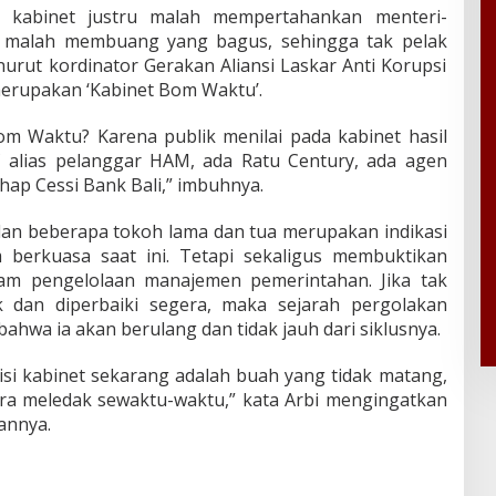
e kabinet justru malah mempertahankan menteri-
n malah membuang yang bagus, sehingga tak pelak
nurut kordinator Gerakan Aliansi Laskar Anti Korupsi
 merupakan ‘Kabinet Bom Waktu’.
om Waktu? Karena publik menilai pada kabinet hasil
CC alias pelanggar HAM, ada Ratu Century, ada agen
hap Cessi Bank Bali,” imbuhnya.
n beberapa tokoh lama dan tua merupakan indikasi
 berkuasa saat ini. Tetapi sekaligus membuktikan
am pengelolaan manajemen pemerintahan. Jika tak
 dan diperbaiki segera, maka sejarah pergolakan
 bahwa ia akan berulang dan tidak jauh dari siklusnya.
si kabinet sekarang adalah buah yang tidak matang,
ra meledak sewaktu-waktu,” kata Arbi mengingatkan
annya.