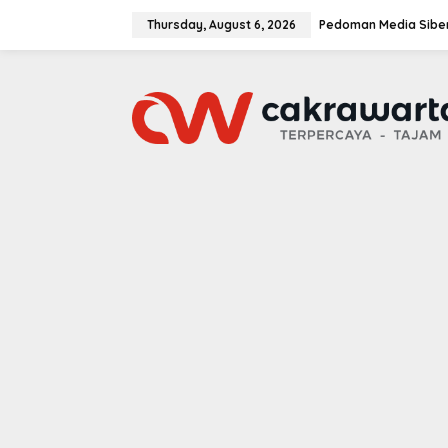
S
k
Thursday, August 6, 2026
Pedoman Media Sibe
i
p
t
o
c
o
n
t
e
n
t