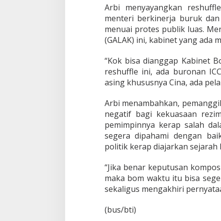
i
Arbi menyayangkan reshuffl
n
menteri berkinerja buruk da
e
menuai protes publik luas. Me
t
(GALAK) ini, kabinet yang ada
B
o
m
“Kok bisa dianggap Kabinet B
W
reshuffle ini, ada buronan I
a
asing khususnya Cina, ada pela
k
t
u
Arbi menambahkan, pemanggila
negatif bagi kekuasaan rezim
pemimpinnya kerap salah dal
segera dipahami dengan baik
politik kerap diajarkan sejarah
“Jika benar keputusan komposi
maka bom waktu itu bisa sege
sekaligus mengakhiri pernyata
(bus/bti)