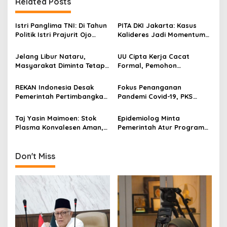
Related Posts
n
a
Istri Panglima TNI: Di Tahun
PITA DKI Jakarta: Kasus
v
Politik Istri Prajurit Ojo
Kalideres Jadi Momentum
Neko Neko!
Bangun Kepedulian Sosial!
i
Jelang Libur Nataru,
UU Cipta Kerja Cacat
g
Masyarakat Diminta Tetap
Formal, Pemohon
Taati Prokes
Penyandang Disabilitas
a
Sambut Baik Keputusan MK
REKAN Indonesia Desak
Fokus Penanganan
t
Pemerintah Pertimbangkan
Pandemi Covid-19, PKS
i
Ulang Rencana Vaccinated
Cabut Anjuran Poligami
Travel Lane Bagi WNA
Bagi Kadernya
Taj Yasin Maimoen: Stok
Epidemiolog Minta
o
Plasma Konvalesen Aman,
Pemerintah Atur Program
n
Tapi PMI Jateng Harus
Vaksinasi Agar Tidak
Tetap Siaga!
Terjadi Kerumunan
Don't Miss