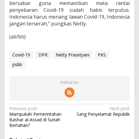
bersabar guna memastikan mata rantai
penyebaran Covid-19 sudah habis terputus.
Indonesia harus menang lawan Covid-19, Indonesia
jangan terserah,” pungkas Netty.
(ali/bti)
Covid-19
DPR
Netty Prasetyani
PKS
psbb
Follow Us
P
Previous post
Next post
Mampukah Pemerintahan
Sang Penyelamat Republik
o
Bashar al-Assad di Suriah
s
Bertahan?
t