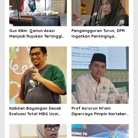
Gus Kikin: Qanun Asasi
Pengangguran Turun, DPR
Menjadi Rujukan Tertinggi
Ingatkan Pentingnya
NU, Melampaui AD/ART
Menciptakan Pekerjaan
yang Layak
Kabinet Bayangan Desak
Prof Asrorun Ni’am
Evaluasi Total MBG Usai
Dipercaya Pimpin Karteker
Rentetan Keracunan
PWNU Jambi, Dinilai Simbol
Massal
Regenerasi Kepemimpinan
NU