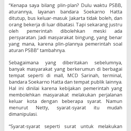
K
“Kenapa saya bilang plin-plan? Dulu waktu PSBB,
a
aturannya, layanan bandara Soekarno Hatta
r
e
ditutup, bus keluar-masuk Jakarta tidak boleh, dan
n
orang bekerja di luar dibatasi. Tapi sekarang justru
a
oleh pemerintah dibolehkan meski ada
P
persyaratan. Jadi masyarakat bingung, yang benar
e
m
yang mana, karena plin-plannya pemerintah soal
e
aturan PSBB” tambahnya.
r
i
Sebagaimana yang diberitakan sebelumnya,
n
banyak masyarakat yang berkerumun di berbagai
t
a
tempat seperti di mall, MCD Sarinah, terminal,
h
bandara Soekarno Hatta dan tempat publik lainnya.
P
Hal ini dinilai karena kebijakan pemerintah yang
l
membolehkan masyarakat melakukan perjalanan
i
keluar kota dengan beberapa syarat. Namun
n
-
menurut Netty, syarat-syarat itu mudah
P
dimanipulasi.
l
a
“Syarat-syarat seperti surat untuk melakukan
n