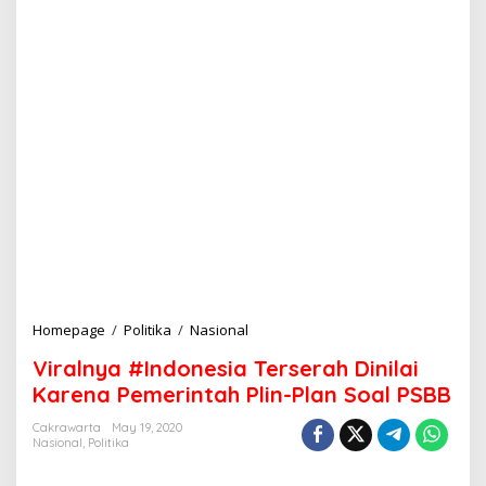
Homepage
/
Politika
/
Nasional
V
i
Viralnya #Indonesia Terserah Dinilai
r
a
Karena Pemerintah Plin-Plan Soal PSBB
l
n
Cakrawarta
May 19, 2020
Nasional
,
Politika
y
a