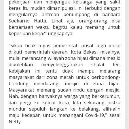
pekerjaan dan menjenguk keluarga yang sakit
S
o
keras itu mudah dimanipulasi, ini terbukti dengan
a
mengularnya antrean penumpang di bandara
l
Soekarno Hatta. Lihat aja, orang-orang bisa
P
bersamaan waktu begitu kalau memang untuk
S
B
keperluan kerja?” ungkapnya.
B
“Sikap tidak tegas pemerintah pusat juga mulai
diikuti pemerintah daerah. Kota Bekasi misalnya,
mulai merancang wilayah zona hijau dimana mesjid
dibolehkan menyelenggarakan shalat Ied.
Kebijakan ini tentu tidak mampu melarang
masyarakat dari zona merah untuk berbondong-
bondong mendatangi mesjid di zona hijau.
Masyarakat memang sudah rindu dengan mesjid.
Nah, dengan banyaknya warga yang berkerumun,
dan pergi ke keluar kota, kita sekarang justru
mundur sepuluh langkah ke belakang, alih-alih
maju kedepan untuk menangani Covid-19,” sesal
Netty.