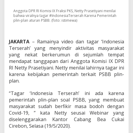
#
I
n
Anggota DPR RI Komisi IX Fraksi PKS, Netty Prasetiyani menilai
bahwa viralnya tagar #IndonesiaTerserah Karena Pemerintah
d
plin-plan aturan PSBB. (foto: istimewa)
o
n
e
s
JAKARTA
– Ramainya video dan tagar ‘Indonesia
i
Terserah’ yang menyindir aktivitas masyarakat
a
T
yang nekat berkerumun di sejumlah tempat
e
mendapat tanggapan dari Anggota Komisi IX DPR
r
RI Netty Prasetiyani. Netty menilai lahirnya tagar ini
s
karena kebijakan pemerintah terkait PSBB plin-
e
plan.
r
a
h
“Tagar ‘Indonesia Terserah’ ini ada karena
D
pemerintah plin-plan soal PSBB, yang membuat
i
masyarakat sudah berfikir masa bodoh dengan
n
Covid-19, ” kata Netty seusai Webinar yang
i
l
diselenggarakan Kantor Cabang Bea Cukai
a
Cirebon, Selasa (19/5/2020).
i