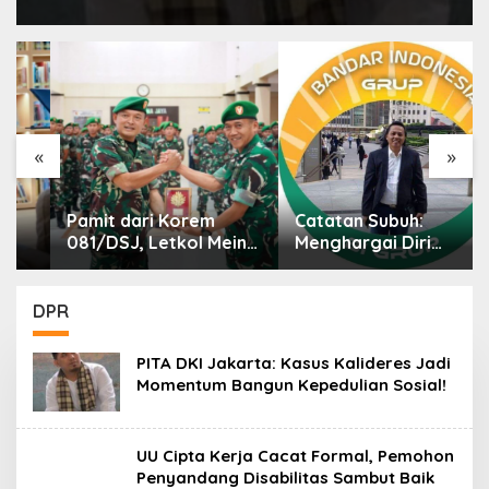
«
»
Pamit dari Korem
Catatan Subuh:
081/DSJ, Letkol Meina
Menghargai Diri
Helmi: Dukungan
Sendiri
Anggota Jadi Kunci
Keberhasilan Tugas
DPR
PITA DKI Jakarta: Kasus Kalideres Jadi
Momentum Bangun Kepedulian Sosial!
UU Cipta Kerja Cacat Formal, Pemohon
Penyandang Disabilitas Sambut Baik