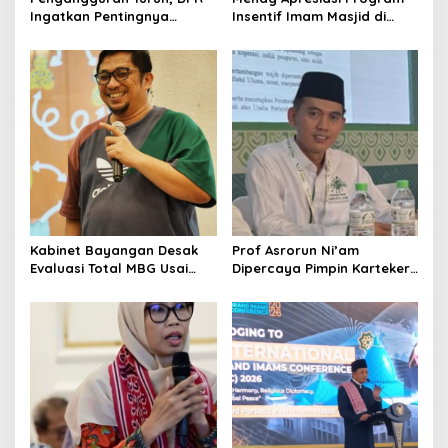
Ingatkan Pentingnya
Insentif Imam Masjid di
Menciptakan Pekerjaan
Jatim, DMI Dorong Jadi
yang Layak
Model Nasional
Kabinet Bayangan Desak
Prof Asrorun Ni’am
Evaluasi Total MBG Usai
Dipercaya Pimpin Karteker
Rentetan Keracunan
PWNU Jambi, Dinilai Simbol
Massal
Regenerasi Kepemimpinan
NU