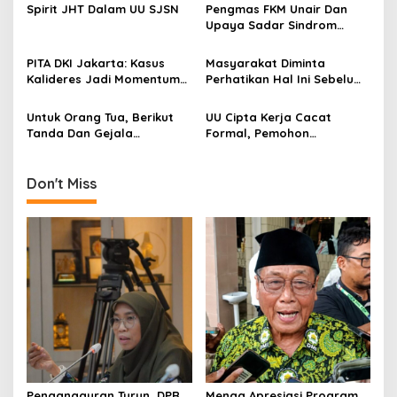
Asal Ada Kemauan Serius!
Harga Beras Nasional
Spirit JHT Dalam UU SJSN
Pengmas FKM Unair Dan
i
Upaya Sadar Sindrom
g
Metabolik
a
PITA DKI Jakarta: Kasus
Masyarakat Diminta
Kalideres Jadi Momentum
Perhatikan Hal Ini Sebelum
t
Bangun Kepedulian Sosial!
Membeli Obat
i
Untuk Orang Tua, Berikut
UU Cipta Kerja Cacat
Tanda Dan Gejala
Formal, Pemohon
o
Gangguan Ginjal Akut Pada
Penyandang Disabilitas
n
Anak
Sambut Baik Keputusan MK
Don't Miss
Pengangguran Turun, DPR
Menag Apresiasi Program