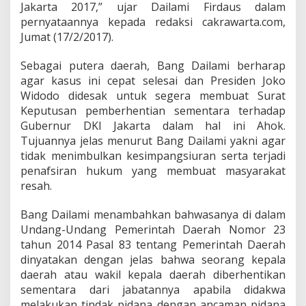
a
Jakarta 2017,” ujar Dailami Firdaus dalam
l
pernyataannya kepada redaksi cakrawarta.com,
A
Jumat (17/2/2017).
h
o
k
Sebagai putera daerah, Bang Dailami berharap
agar kasus ini cepat selesai dan Presiden Joko
Widodo didesak untuk segera membuat Surat
Keputusan pemberhentian sementara terhadap
Gubernur DKI Jakarta dalam hal ini Ahok.
Tujuannya jelas menurut Bang Dailami yakni agar
tidak menimbulkan kesimpangsiuran serta terjadi
penafsiran hukum yang membuat masyarakat
resah.
Bang Dailami menambahkan bahwasanya di dalam
Undang-Undang Pemerintah Daerah Nomor 23
tahun 2014 Pasal 83 tentang Pemerintah Daerah
dinyatakan dengan jelas bahwa seorang kepala
daerah atau wakil kepala daerah diberhentikan
sementara dari jabatannya apabila didakwa
melakukan tindak pidana dengan ancaman pidana