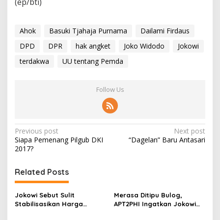
(ep/bti)
Ahok
Basuki Tjahaja Purnama
Dailami Firdaus
DPD
DPR
hak angket
Joko Widodo
Jokowi
terdakwa
UU tentang Pemda
Follow Us
P
Previous post
Next post
Siapa Pemenang Pilgub DKI
“Dagelan” Baru Antasari
o
2017?
s
t
Related Posts
n
Jokowi Sebut Sulit
Merasa Ditipu Bulog,
a
Stabilisasikan Harga
APT2PHI Ingatkan Jokowi
v
Gabah, APT2PHI: Tidak Sulit,
Akan Gagalnya Stabilisasi