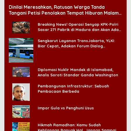
Dinilai Meresahkan, Ratusan Warga Tanda
Tangani Petisi Penolakan Tempat Hiburan Malam
di CitraLand
Breaking News! Operasi Senyap KPK-Polri
Sasar 271 Pabrik di Madura dan Akan Ada
‘Badai Pemeriksaan’
Sengkarut Layanan TransJakarta, YLKI:
Biar Cepat, Adakan Forum Dialog
Konsumen!
Diplomasi Nuklir Mandek di Islamabad,
Analis Soroti Standar Ganda Washington
Pembangunan Infrastruktur: Sebuah
Pembacaan Berbeda
Impor Gula vs Penghuni Usus
Hikmah Ramadhan: Kamu Sudah
Kehilangan Banyak Hal, Jangan Sampai