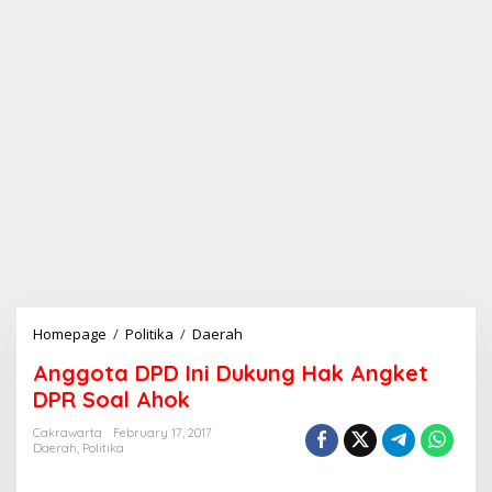
Homepage
/
Politika
/
Daerah
A
n
Anggota DPD Ini Dukung Hak Angket
g
g
DPR Soal Ahok
o
t
Cakrawarta
February 17, 2017
Daerah
,
Politika
a
D