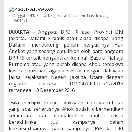
P
D
I
Anggota DPD RI asal DKI Jakarta, Dailami Firdaus di ruang
n
kerjanya.
i
D
JAKARTA
– Anggota DPD RI asal Provinsi DKI
u
k
Jakarta, Dailami Firdaus atau biasa disapa Bang
u
Dailami, mendukung penuh bergulirnya Hak
n
Angket yang sedang digulirkan oleh para anggota
g
DPR RI terkait pengaktifan kembali Basuki Tjahaja
H
Purnama atau yang akrab disapa Ahok terdakwa
a
k
kasus penistaan agama sesuai dengan dakwaan
A
Jaksa Kejaksaan Negeri Jakarta Utara dengan
n
register perkara IDM.147/JKT.UT/12/2016
g
tertanggal 13 Desember 2016.
k
e
t
“Bila merujuk kepada dakwaan dan bukti-bukti
D
yang ada, seharusnya Ahok sudah diberhentikan
P
sementara atau dinonaktifkan kembali pasca
R
berakhirnya cuti kampanye dalam
S
o
keikutsertaannya pada kampanye Pilkada DKI