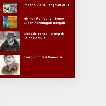
Impor Gula vs Penghuni Usus
Hikmah Ramadhan: Kamu
Sudah Kehilangan Banyak
Hal, Jangan Sampai
Kehilangan Diri Sendiri!
Blokade Tanpa Perang di
Selat Hormuz
Energi dan Gizi Generasi