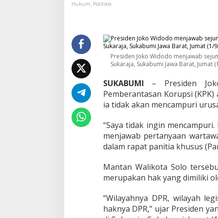
A
Hukum
,
Politika
n
g
k
e
t
K
Presiden Joko Widodo menjawab sejumla
Sukaraja, Sukabumi Jawa Barat, Jumat (
P
K
,
SUKABUMI
– Presiden Joko
J
Pemberantasan Korupsi (KPK) 
o
ia tidak akan mencampuri urusa
k
o
“Saya tidak ingin mencampuri.
w
i
menjawab pertanyaan wartawan
:
dalam rapat panitia khusus (Pa
S
a
Mantan Walikota Solo terse
y
merupakan hak yang dimiliki o
a
T
a
“Wilayahnya DPR, wilayah leg
k
haknya DPR,” ujar Presiden ya
M