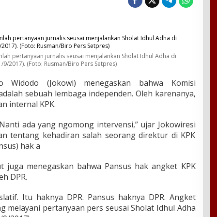
h pertanyaan jurnalis seusai menjalankan Sholat Idhul Adha di
1/9/2017). (Foto: Rusman/Biro Pers Setpres)
 Widodo (Jokowi) menegaskan bahwa Komisi
adalah sebuah lembaga independen. Oleh karenanya,
n internal KPK.
 Nanti ada yang ngomong intervensi,” ujar Jokowiresi
 tentang kehadiran salah seorang direktur di KPK
nsus) hak a
but juga menegaskan bahwa Pansus hak angket KPK
leh DPR.
islatif. Itu haknya DPR. Pansus haknya DPR. Angket
ng melayani pertanyaan pers seusai Sholat Idhul Adha