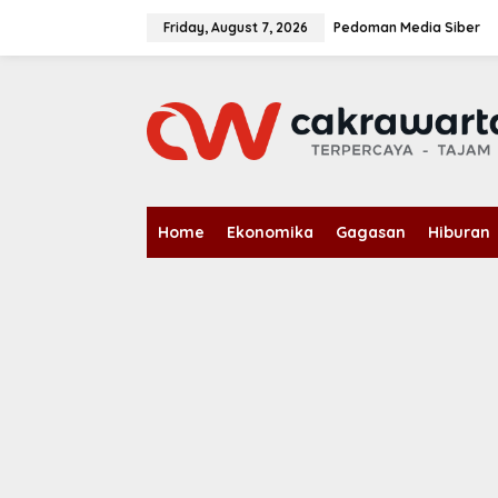
S
k
Friday, August 7, 2026
Pedoman Media Siber
i
p
t
o
c
o
n
t
e
n
Home
Ekonomika
Gagasan
Hiburan
t