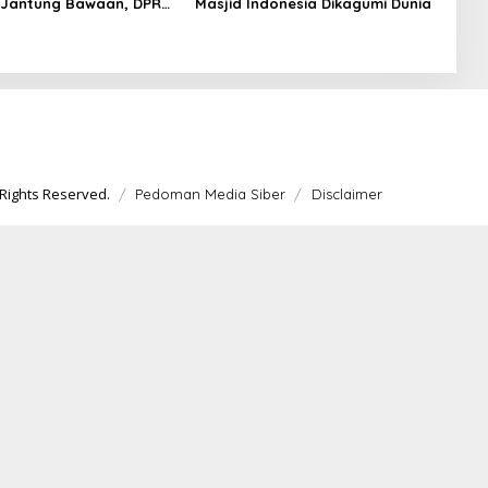
 Jantung Bawaan, DPR
Masjid Indonesia Dikagumi Dunia
merataan Operasi
 Anak
Rights Reserved.
Pedoman Media Siber
Disclaimer