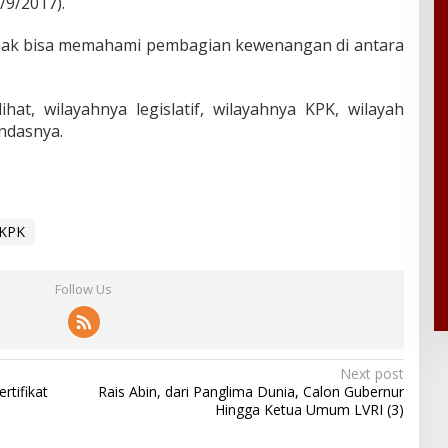
/9/2017).
hak bisa memahami pembagian kewenangan di antara
lihat, wilayahnya legislatif, wilayahnya KPK, wilayah
andasnya.
KPK
Follow Us
Next post
rtifikat
Rais Abin, dari Panglima Dunia, Calon Gubernur
Hingga Ketua Umum LVRI (3)