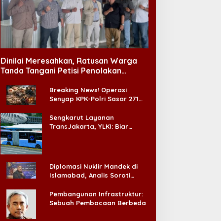
Dinilai Meresahkan, Ratusan Warga
Tanda Tangani Petisi Penolakan
Tempat Hiburan Malam di CitraLand
Breaking News! Operasi
Senyap KPK-Polri Sasar 271
Pabrik di Madura dan Akan
Ada ‘Badai Pemeriksaan’
Sengkarut Layanan
TransJakarta, YLKI: Biar
Cepat, Adakan Forum Dialog
Konsumen!
Diplomasi Nuklir Mandek di
Islamabad, Analis Soroti
Standar Ganda Washington
Pembangunan Infrastruktur:
Sebuah Pembacaan Berbeda