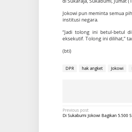
di Sukaraja, Sukabumi, Jumat (1
a
u
Jokowi pun meminta semua pi
I
n
institusi negara.
t
e
“Jadi tolong ini betul-betul di
r
eksekutif. Tolong ini dilihat,” t
v
e
n
(bti)
s
i
!
DPR
hak angket
Jokowi
P
Previous post
Di Sukabumi Jokowi Bagikan 5.500 Se
o
s