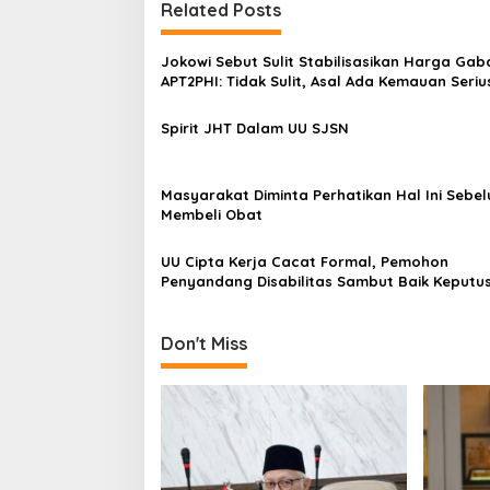
t
Related Posts
n
Jokowi Sebut Sulit Stabilisasikan Harga Gab
a
APT2PHI: Tidak Sulit, Asal Ada Kemauan Seriu
v
Spirit JHT Dalam UU SJSN
i
g
a
Masyarakat Diminta Perhatikan Hal Ini Sebe
Membeli Obat
t
i
UU Cipta Kerja Cacat Formal, Pemohon
Penyandang Disabilitas Sambut Baik Keputu
o
n
Don't Miss