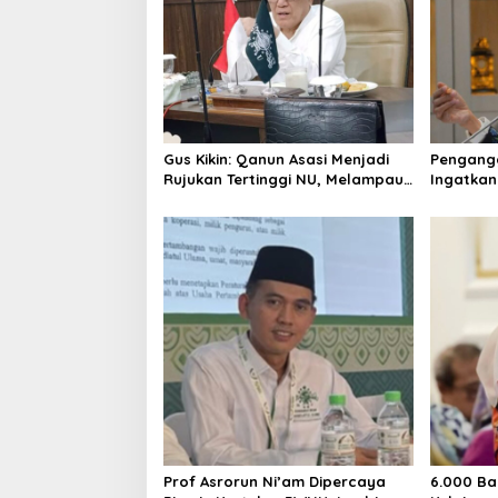
Gus Kikin: Qanun Asasi Menjadi
Pengangg
Rujukan Tertinggi NU, Melampaui
Ingatkan
AD/ART
Mencipta
Layak
Prof Asrorun Ni’am Dipercaya
6.000 Ba