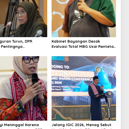
uran Turun, DPR
Kabinet Bayangan Desak
 Pentingnya
Evaluasi Total MBG Usai Rentetan
kan Pekerjaan yang
Keracunan Massal
yi Meninggal Karena
Jelang IGIC 2026, Menag Sebut