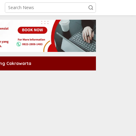
ng Cakrawarta