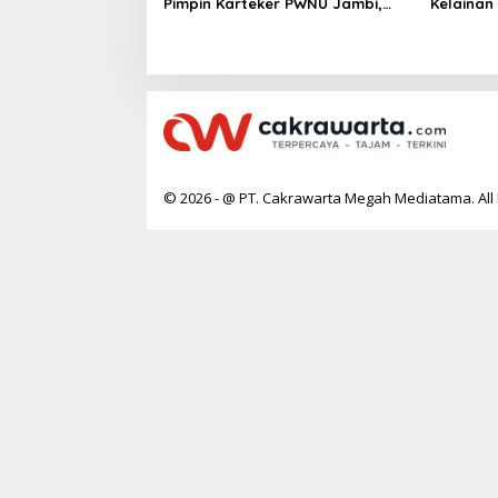
Pimpin Karteker PWNU Jambi,
Kelainan
Dinilai Simbol Regenerasi
Desak Pe
Kepemimpinan NU
Jantung
© 2026 - @ PT. Cakrawarta Megah Mediatama. All 