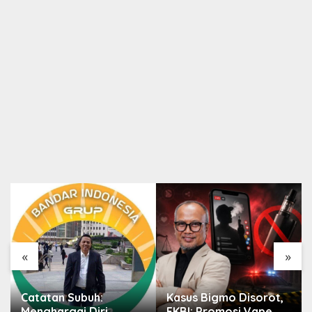
«
»
Catatan Subuh:
Kasus Bigmo Disorot,
Menghargai Diri
FKBI: Promosi Vape