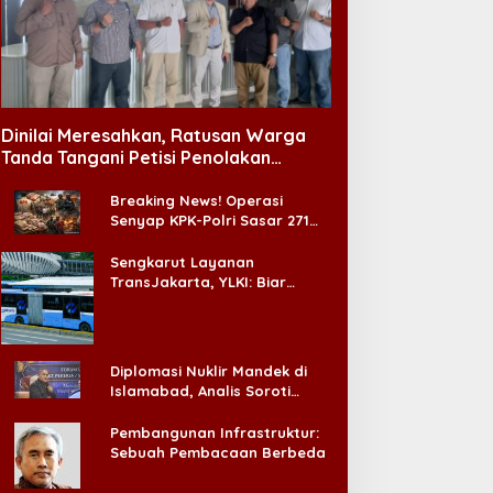
Dinilai Meresahkan, Ratusan Warga
Tanda Tangani Petisi Penolakan
Tempat Hiburan Malam di CitraLand
Breaking News! Operasi
Senyap KPK-Polri Sasar 271
Pabrik di Madura dan Akan
Ada ‘Badai Pemeriksaan’
Sengkarut Layanan
TransJakarta, YLKI: Biar
Cepat, Adakan Forum Dialog
Konsumen!
Diplomasi Nuklir Mandek di
Islamabad, Analis Soroti
Standar Ganda Washington
Pembangunan Infrastruktur:
Sebuah Pembacaan Berbeda