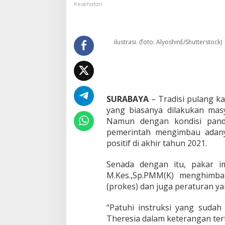
i
Kesehatan
b
u
r
N
ilustrasi. (foto: AlyoshinE/Shutterstock)
a
t
a
r
u
,
SURABAYA
– Tradisi pulang k
M
yang biasanya dilakukan masy
a
Namun dengan kondisi pand
s
y
pemerintah mengimbau adany
a
positif di akhir tahun 2021.
r
a
Senada dengan itu, pakar im
k
M.Kes.,Sp.PMM(K) menghimba
a
t
(prokes) dan juga peraturan ya
D
i
“Patuhi instruksi yang sudah 
m
Theresia dalam keterangan tert
i