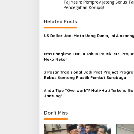
Taj Yasin: Pemprov Jateng Serius Ta
o
Pencegahan Korupsi!
s
t
Related Posts
n
US Dollar Jadi Mata Uang Dunia, Ini Alasann
a
v
Istri Panglima TNI: Di Tahun Politik Istri Prajur
i
Neko Neko!
g
a
3 Pasar Tradisional Jadi Pilot Project Progr
Bebas Kantong Plastik Pemkot Surabaya
t
i
Anda Tipe “Overwork”? Hati-Hati Terkena Ga
Jantung!
o
n
Don't Miss