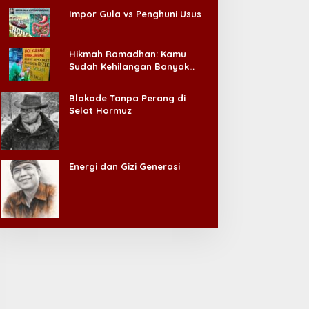
Impor Gula vs Penghuni Usus
Hikmah Ramadhan: Kamu
Sudah Kehilangan Banyak
Hal, Jangan Sampai
Kehilangan Diri Sendiri!
Blokade Tanpa Perang di
Selat Hormuz
Energi dan Gizi Generasi