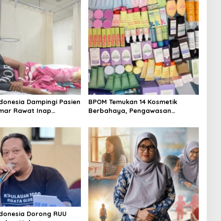
donesia Dampingi Pasien
BPOM Temukan 14 Kosmetik
mar Rawat Inap
Berbahaya, Pengawasan
 Tersedia
Penjualan Daring Didesak
Diperketat
donesia Dorong RUU