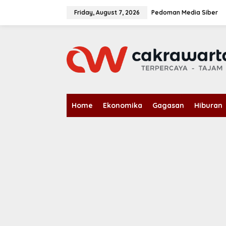
S
k
Friday, August 7, 2026
Pedoman Media Siber
i
p
t
o
c
o
n
t
e
n
Home
Ekonomika
Gagasan
Hiburan
t