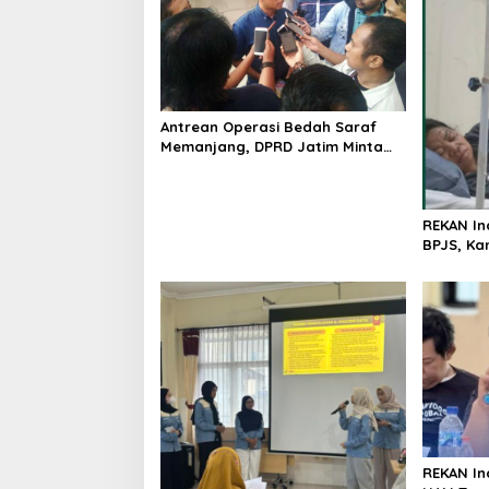
Antrean Operasi Bedah Saraf
Memanjang, DPRD Jatim Minta
Layanan RSUD Dr. Soetomo
Dievaluasi
REKAN In
BPJS, Ka
Akhirnya
REKAN In