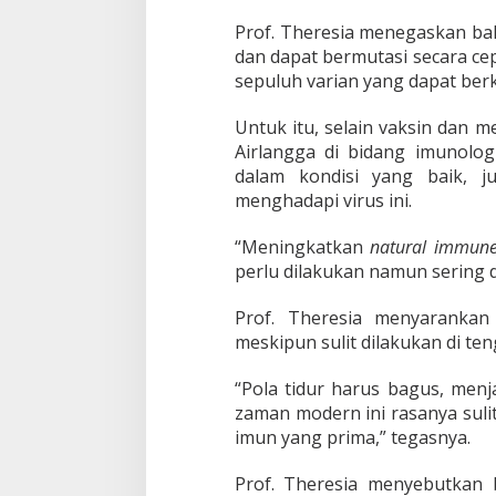
n
t
Prof. Theresia menegaskan ba
a
dan dapat bermutasi secara cep
T
sepuluh varian yang dapat ber
e
t
Untuk itu, selain vaksin dan 
a
p
Airlangga di bidang imunolo
T
dalam kondisi yang baik, j
a
menghadapi virus ini.
a
t
“Meningkatkan
natural immun
i
P
perlu dilakukan namun sering 
r
o
Prof. Theresia menyarankan
k
meskipun sulit dilakukan di ten
e
s
“Pola tidur harus bagus, men
zaman modern ini rasanya sul
imun yang prima,” tegasnya.
Prof. Theresia menyebutkan 