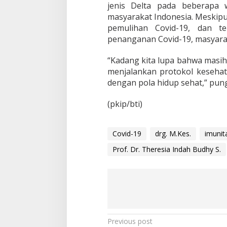
jenis Delta pada beberapa 
masyarakat Indonesia. Meskipu
pemulihan Covid-19, dan t
penanganan Covid-19, masyarak
“Kadang kita lupa bahwa masih ad
menjalankan protokol kesehat
dengan pola hidup sehat,” pung
(pkip/bti)
Covid-19
drg. M.Kes.
imunit
Prof. Dr. Theresia Indah Budhy S.
P
Previous post