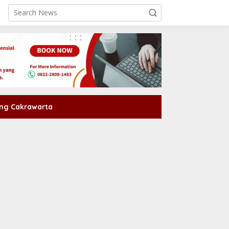
ng Cakrawarta