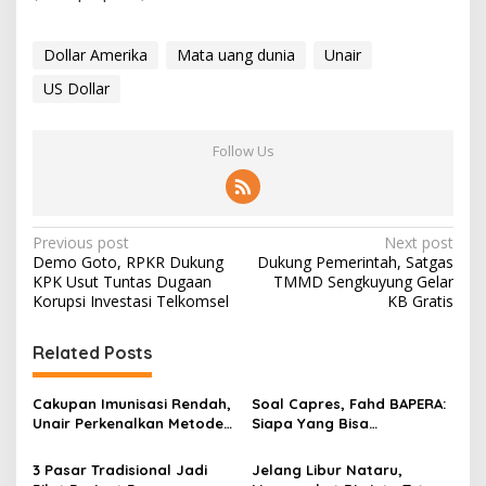
Dollar Amerika
Mata uang dunia
Unair
US Dollar
Follow Us
P
Previous post
Next post
Demo Goto, RPKR Dukung
Dukung Pemerintah, Satgas
o
KPK Usut Tuntas Dugaan
TMMD Sengkuyung Gelar
s
Korupsi Investasi Telkomsel
KB Gratis
t
Related Posts
n
a
Cakupan Imunisasi Rendah,
Soal Capres, Fahd BAPERA:
v
Unair Perkenalkan Metode
Siapa Yang Bisa
HCD Pada Pondok
Mewujudkan Dua Hal Ini?
i
Pesantren di Madura
3 Pasar Tradisional Jadi
Jelang Libur Nataru,