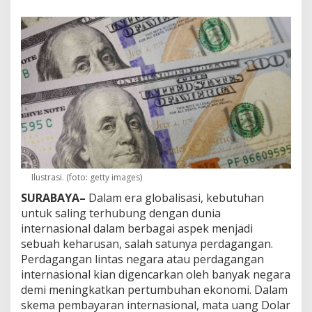
J
a
d
i
M
a
t
a
U
a
n
g
D
u
n
Ilustrasi. (foto: getty images)
i
SURABAYA–
Dalam era globalisasi, kebutuhan
a
untuk saling terhubung dengan dunia
,
I
internasional dalam berbagai aspek menjadi
n
sebuah keharusan, salah satunya perdagangan.
i
Perdagangan lintas negara atau perdagangan
A
internasional kian digencarkan oleh banyak negara
l
a
demi meningkatkan pertumbuhan ekonomi. Dalam
s
skema pembayaran internasional, mata uang Dolar