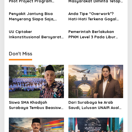
g
Pilot Project Program
Masyarakat Diminta Tetap
Bebas Kantong Plastik
Taati Prokes
a
Pemkot Surabaya
Penyakit Jantung Bisa
Anda Tipe “Overwork”?
t
Menyerang Siapa Saja,
Hati-Hati Terkena Gagal
i
Waspadai Gejalanya!
Jantung!
UU Ciptaker
Pemerintah Berlakukan
o
Inkonstitusional Bersyarat,
PPKM Level 3 Pada Libur
n
Pengamat: Capaian Bagus
Nataru, Begini Kata Pakar
Melihat Situasi Ekonomi-
Epidemiologi
Politiknya!
Don't Miss
Siswa SMA Khadijah
Dari Surabaya ke Arab
Surabaya Tembus Beasiswa
Saudi, Lulusan UNAIR Asal
Rusia, 66% Lolos PTN lewat
Pakistan Ini Tembus Industri
Jalur Prestasi
Kreatif Global