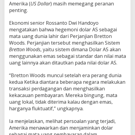
a
Amerika (
US Dollar
) masih memegang peranan
n
penting.
n
y
a
Ekonomi senior Rossanto Dwi Handoyo
mengatakan bahwa hegemoni dolar AS sebagai
mata uang dunia lahir dari Perjanjian Bretton
Woods. Perjanjian tersebut menghasilkan Sistem
Bretton Woods
, yaitu sistem dimana Dolar AS akan
menggunakan emas sebagai standar dan nilai mata
uang lainnya akan ditautkan pada nilai dolar AS.
“Bretton Woods muncul setelah era perang dunia
kedua Ketika diantara beberapa negara melakukan
transaksi perdagangan dan menghasilkan
kekacauan pembayaran. Mereka bingung, mata
uang lokal, tidak diterima kalau dengan emas,
harganya fluktuatif,” ungkapnya.
Ia menjelaskan, melihat persoalan yang terjadi,
Amerika menawarkan dan menjaminkan dolar
sebagai mata uang pembayaran dalam