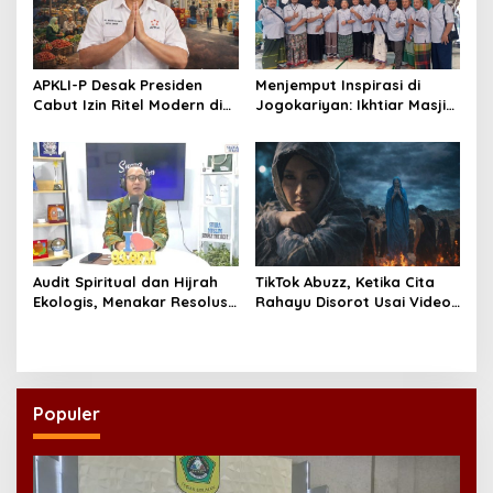
APKLI-P Desak Presiden
Menjemput Inspirasi di
Cabut Izin Ritel Modern di
Jogokariyan: Ikhtiar Masjid
Desa, Soroti Nasib Warung
Hikmatul Hakim
Rakyat
Mewujudkan Manajemen
Berbasis Umat
Audit Spiritual dan Hijrah
TikTok Abuzz, Ketika Cita
Ekologis, Menakar Resolusi
Rahayu Disorot Usai Video
Indonesia 2026
Klip “Niscaya Nirkala”
Dinilai Mencekam
Populer