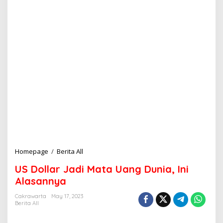
Homepage
/
Berita All
U
S
US Dollar Jadi Mata Uang Dunia, Ini
D
o
Alasannya
l
l
Cakrawarta
May 17, 2023
Berita All
a
r