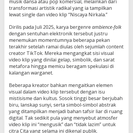
o
musik dansa atau pop komersial, melainkan dari
t
transformasi artistik radikal yang ia tampilkan
U
lewat single dan video klip “Niscaya Nirkala.”
s
a
Dirilis pada Juli 2025, karya bergenre
ambience-folk
i
V
dengan sentuhan elektronik tersebut justru
i
menemukan momentumnya beberapa pekan
d
terakhir setelah ramai diulas oleh sejumlah content
e
creator TikTok. Mereka mengangkat sisi visual
o
video klip yang dinilai gelap, simbolik, dan sarat
K
l
metafora hingga memicu beragam spekulasi di
i
kalangan warganet.
p
“
Beberapa kreator bahkan mengaitkan elemen
N
visual dalam video klip tersebut dengan isu
i
s
mistisisme dan kultus. Sosok tinggi besar berjubah
c
biru, lanskap sunyi, serta simbol-simbol abstrak
a
yang ditampilkan menjadi bahan tafsir liar di ruang
y
digital. Tak sedikit pula yang menyebut atmosfer
a
N
video klip ini “mengusik” dan “tidak lazim” untuk
i
citra Cita yang selama ini dikenal publik.