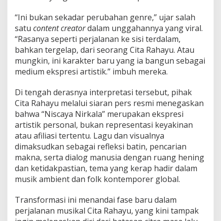
r
k
“Ini bukan sekadar perubahan genre,” ujar salah
a
satu
content creator
dalam unggahannya yang viral.
l
a
“Rasanya seperti perjalanan ke sisi terdalam,
”
bahkan tergelap, dari seorang Cita Rahayu. Atau
D
mungkin, ini karakter baru yang ia bangun sebagai
i
medium ekspresi artistik.” imbuh mereka.
n
i
l
Di tengah derasnya interpretasi tersebut, pihak
a
Cita Rahayu melalui siaran pers resmi menegaskan
i
bahwa “Niscaya Nirkala” merupakan ekspresi
M
artistik personal, bukan representasi keyakinan
e
atau afiliasi tertentu. Lagu dan visualnya
n
c
dimaksudkan sebagai refleksi batin, pencarian
e
makna, serta dialog manusia dengan ruang hening
k
dan ketidakpastian, tema yang kerap hadir dalam
a
musik ambient dan folk kontemporer global.
m
Transformasi ini menandai fase baru dalam
perjalanan musikal Cita Rahayu, yang kini tampak