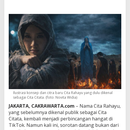
u
z
z
,
K
e
t
i
k
a
C
i
t
a
R
a
h
a
Ilustrasi konsep dan citra baru Cita Rahayu yang dulu dikenal
y
sebagai Cita Citata. (foto: Novita Widia)
u
D
JAKARTA, CAKRAWARTA.com
– Nama Cita Rahayu,
i
yang sebelumnya dikenal publik sebagai Cita
s
Citata, kembali menjadi perbincangan hangat di
o
TikTok. Namun kali ini, sorotan datang bukan dari
r