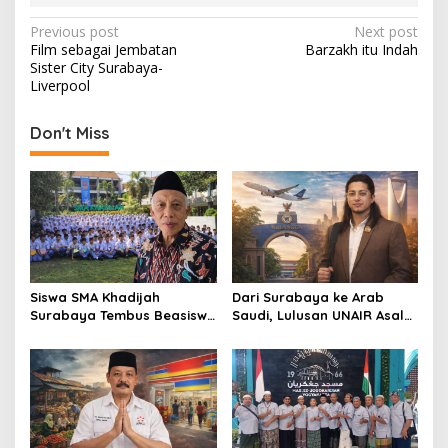
P
Previous post
Next post
Film sebagai Jembatan
Barzakh itu Indah
o
Sister City Surabaya-
s
Liverpool
t
Don't Miss
n
a
v
i
g
a
Siswa SMA Khadijah
Dari Surabaya ke Arab
t
Surabaya Tembus Beasiswa
Saudi, Lulusan UNAIR Asal
Rusia, 66% Lolos PTN lewat
Pakistan Ini Tembus Industri
i
Jalur Prestasi
Kreatif Global
o
n