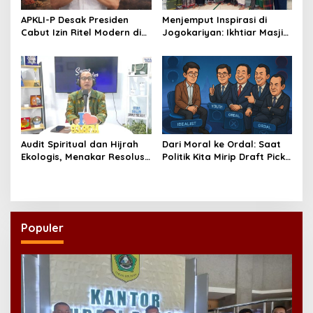
APKLI-P Desak Presiden
Menjemput Inspirasi di
Cabut Izin Ritel Modern di
Jogokariyan: Ikhtiar Masjid
Desa, Soroti Nasib Warung
Hikmatul Hakim
Rakyat
Mewujudkan Manajemen
Berbasis Umat
Audit Spiritual dan Hijrah
Dari Moral ke Ordal: Saat
Ekologis, Menakar Resolusi
Politik Kita Mirip Draft Pick
Indonesia 2026
Mobile Legends
Populer