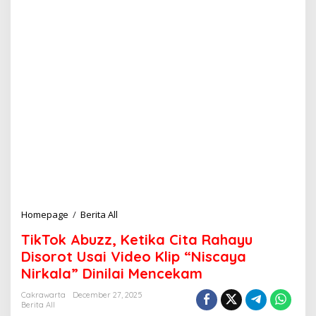
Homepage
/
Berita All
T
i
TikTok Abuzz, Ketika Cita Rahayu
k
T
Disorot Usai Video Klip “Niscaya
o
Nirkala” Dinilai Mencekam
k
A
Cakrawarta
December 27, 2025
b
Berita All