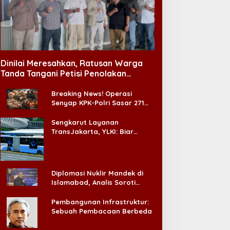
Dinilai Meresahkan, Ratusan Warga
Tanda Tangani Petisi Penolakan
Tempat Hiburan Malam di CitraLand
Breaking News! Operasi
Senyap KPK-Polri Sasar 271
Pabrik di Madura dan Akan
Ada ‘Badai Pemeriksaan’
Sengkarut Layanan
TransJakarta, YLKI: Biar
Cepat, Adakan Forum Dialog
Konsumen!
Diplomasi Nuklir Mandek di
Islamabad, Analis Soroti
Standar Ganda Washington
Pembangunan Infrastruktur:
Sebuah Pembacaan Berbeda