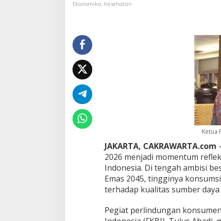
m
Ekonomika
,
Kesehatan
o
g
r
a
f
i
T
e
r
a
n
c
a
m
Ketua F
R
JAKARTA, CAKRAWARTA.com
o
–
k
2026 menjadi momentum refleks
o
Indonesia. Di tengah ambisi 
k
Emas 2045, tingginya konsumsi 
,
terhadap kualitas sumber daya
T
u
l
Pegiat perlindungan konsumen
u
Indonesia (FKBI), Tulus Abadi,