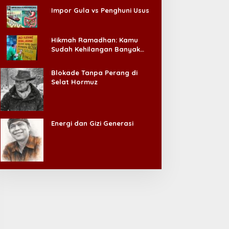
Impor Gula vs Penghuni Usus
Hikmah Ramadhan: Kamu
Sudah Kehilangan Banyak
Hal, Jangan Sampai
Kehilangan Diri Sendiri!
Blokade Tanpa Perang di
Selat Hormuz
Energi dan Gizi Generasi