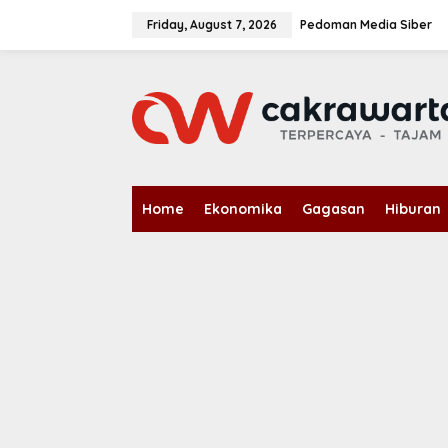
S
k
Friday, August 7, 2026
Pedoman Media Siber
i
p
t
o
c
o
n
t
e
n
Home
Ekonomika
Gagasan
Hiburan
t