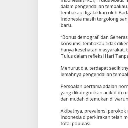
s
dalam pengendalian tembakau.
A
tembakau digalakkan oleh Bad
b
a
Indonesia masih tergolong san
d
baru.
i
:
“Bonus demografi dan Generasi
G
konsumsi tembakau tidak diken
e
n
hanya kesehatan masyarakat, te
e
Tulus dalam refleksi Hari Tan
r
a
Menurut dia, terdapat sedikit
s
lemahnya pengendalian tembaka
i
E
m
Persoalan pertama adalah norm
a
yang dikategorikan adiktif itu
s
dan mudah ditemukan di warun
B
i
Akibatnya, prevalensi perokok 
s
a
Indonesia diperkirakan telah me
T
total populasi.
i