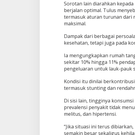
Sorotan lain diarahkan kepada 
berjalan optimal. Tulus menye
termasuk aturan turunan dari r
maksimal.
Dampak dari berbagai persoalan 
kesehatan, tetapi juga pada ko
Ia mengungkapkan rumah tangg
sekitar 10% hingga 11% penda
pengeluaran untuk lauk-pauk s
Kondisi itu dinilai berkontrib
termasuk stunting dan rendahny
Di sisi lain, tingginya konsum
prevalensi penyakit tidak menul
melitus, dan hipertensi.
“Jika situasi ini terus dibiar
semakin besar sekaligus keh