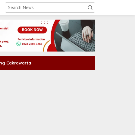
ng Cakrawarta