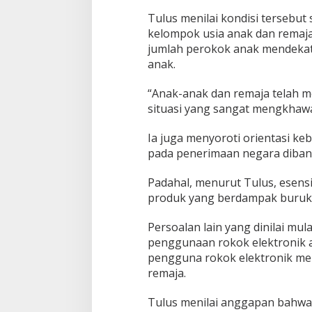
n
Tulus menilai kondisi tersebu
g
kelompok usia anak dan remaja
g
a
jumlah perokok anak mendekati
l
anak.
S
l
“Anak-anak dan remaja telah men
o
situasi yang sangat mengkhawat
g
a
n
Ia juga menyoroti orientasi keb
pada penerimaan negara diban
Padahal, menurut Tulus, esens
produk yang berdampak buruk 
Persoalan lain yang dinilai m
penggunaan rokok elektronik a
pengguna rokok elektronik meni
remaja.
Tulus menilai anggapan bahwa