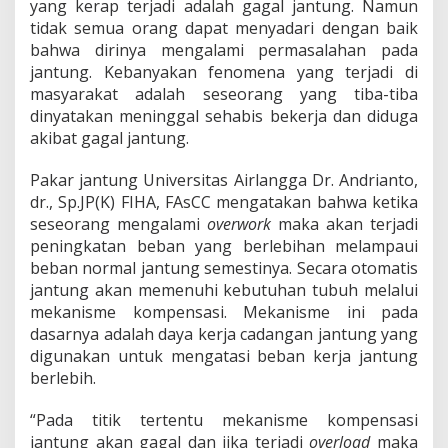
n
yang kerap terjadi adalah gagal jantung. Namun
a
tidak semua orang dapat menyadari dengan baik
G
bahwa dirinya mengalami permasalahan pada
a
jantung. Kebanyakan fenomena yang terjadi di
g
masyarakat adalah seseorang yang tiba-tiba
a
l
dinyatakan meninggal sehabis bekerja dan diduga
J
akibat gagal jantung.
a
n
Pakar jantung Universitas Airlangga Dr. Andrianto,
t
dr., Sp.JP(K) FIHA, FAsCC mengatakan bahwa ketika
u
n
seseorang mengalami
overwork
maka akan terjadi
g
peningkatan beban yang berlebihan melampaui
!
beban normal jantung semestinya. Secara otomatis
jantung akan memenuhi kebutuhan tubuh melalui
mekanisme kompensasi. Mekanisme ini pada
dasarnya adalah daya kerja cadangan jantung yang
digunakan untuk mengatasi beban kerja jantung
berlebih.
“Pada titik tertentu mekanisme kompensasi
jantung akan gagal dan jika terjadi
overload
maka