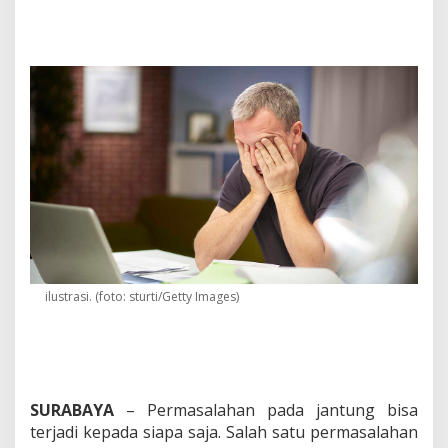
"
O
v
e
r
w
o
r
k
"
?
H
a
t
i
-
H
ilustrasi. (foto: sturti/Getty Images)
a
t
i
T
e
r
SURABAYA
– Permasalahan pada jantung bisa
k
terjadi kepada siapa saja. Salah satu permasalahan
e