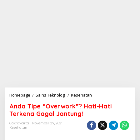
Homepage
/
Sains Teknologi
/
Kesehatan
A
n
Anda Tipe “Overwork”? Hati-Hati
d
a
Terkena Gagal Jantung!
T
i
Cakrawarta
November 29, 2021
Kesehatan
p
e