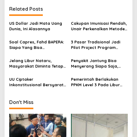
t
Related Posts
n
a
US Dollar Jadi Mata Uang
Cakupan Imunisasi Rendah,
v
Dunia, Ini Alasannya
Unair Perkenalkan Metode
HCD Pada Pondok
i
Pesantren di Madura
Soal Capres, Fahd BAPERA:
3 Pasar Tradisional Jadi
g
Siapa Yang Bisa
Pilot Project Program
Mewujudkan Dua Hal Ini?
Bebas Kantong Plastik
a
Pemkot Surabaya
Jelang Libur Nataru,
Penyakit Jantung Bisa
t
Masyarakat Diminta Tetap
Menyerang Siapa Saja,
i
Taati Prokes
Waspadai Gejalanya!
UU Ciptaker
Pemerintah Berlakukan
o
Inkonstitusional Bersyarat,
PPKM Level 3 Pada Libur
n
Pengamat: Capaian Bagus
Nataru, Begini Kata Pakar
Melihat Situasi Ekonomi-
Epidemiologi
Politiknya!
Don't Miss