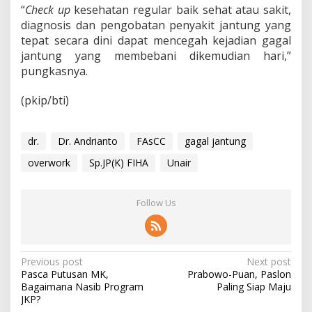
“
Check up
kesehatan regular baik sehat atau sakit,
diagnosis dan pengobatan penyakit jantung yang
tepat secara dini dapat mencegah kejadian gagal
jantung yang membebani dikemudian hari,”
pungkasnya.
(pkip/bti)
dr.
Dr. Andrianto
FAsCC
gagal jantung
overwork
Sp.JP(K) FIHA
Unair
Follow Us
P
Previous post
Next post
Pasca Putusan MK,
Prabowo-Puan, Paslon
o
Bagaimana Nasib Program
Paling Siap Maju
s
JKP?