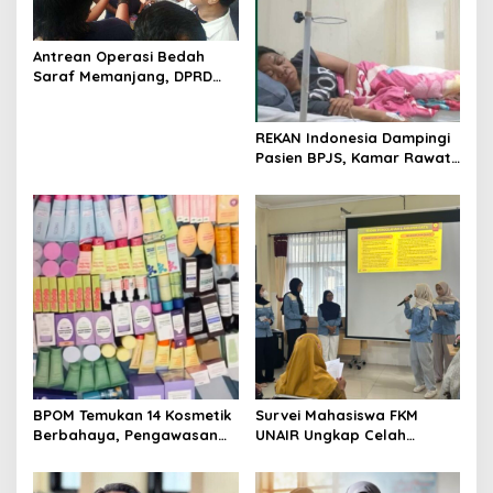
Antrean Operasi Bedah
Saraf Memanjang, DPRD
Jatim Minta Layanan RSUD
Dr. Soetomo Dievaluasi
REKAN Indonesia Dampingi
Pasien BPJS, Kamar Rawat
Inap Akhirnya Tersedia
BPOM Temukan 14 Kosmetik
Survei Mahasiswa FKM
Berbahaya, Pengawasan
UNAIR Ungkap Celah
Penjualan Daring Didesak
Pencegahan DBD di
Diperketat
Permukiman Surabaya