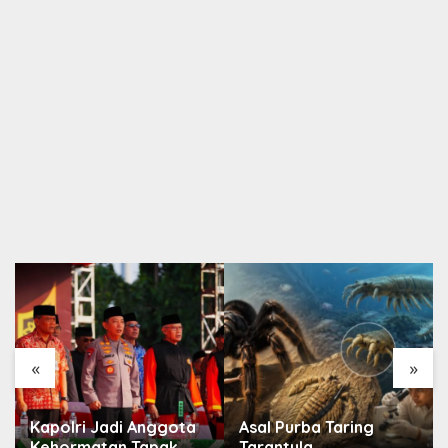
«
»
Kapolri Jadi Anggota
Asal Purba Taring
Kehormatan Tapak
Tarantula