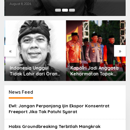
August 8, 2026
«
»
Indonesia Unggul
Kapolri Jadi Anggota
Tidak Lahir dari Orang
Kehormatan Tapak
Pintar Saja
Suci, Ini Pesannya
untuk Kader
News Feed
C
EWI: Jangan Perpanjang Ijin Ekspor Konsentrat
A
Freeport Jika Tak Patuhi Syarat
K
R
A
Habis Groundbreaking Terbitlah Mangkrak
W