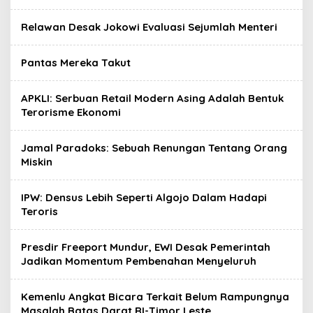
A
R
Relawan Desak Jokowi Evaluasi Sejumlah Menteri
T
A
Pantas Mereka Takut
APKLI: Serbuan Retail Modern Asing Adalah Bentuk
Terorisme Ekonomi
Jamal Paradoks: Sebuah Renungan Tentang Orang
Miskin
IPW: Densus Lebih Seperti Algojo Dalam Hadapi
Teroris
Presdir Freeport Mundur, EWI Desak Pemerintah
Jadikan Momentum Pembenahan Menyeluruh
Kemenlu Angkat Bicara Terkait Belum Rampungnya
Masalah Batas Darat RI-Timor Leste