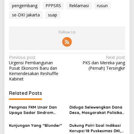
pengembang
PPPSRS
Reklamasi
rusun
se-DKI Jakarta
suap
Follow Us
P
Previous post
Next post
Urgensi Pembangunan
PKS dan Mereka yang
o
Pusat Ekonomi Baru dan
(Pernah) Tersingkir
s
Kemendesakan Reshuffle
Kabinet
t
n
Related Posts
a
v
Pengmas FKM Unair Dan
Diduga Selewengkan Dana
Upaya Sadar Sindrom
Desa, Masyarakat Polisikan
i
Metabolik
Kepala Desa
g
Kunjungan Yang “Blunder”
Dukung Polri Soal Indikasi
Korupsi 18 Puskesmas DKI,