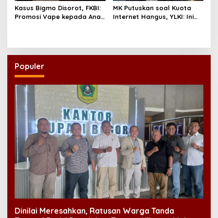
Kasus Bigmo Disorot, FKBI:
MK Putuskan soal Kuota
Promosi Vape kepada Anak
Internet Hangus, YLKI: Ini
Berpotensi Masuk Ranah
Kemenangan Konsumen
Pidana
Populer
Dinilai Meresahkan, Ratusan Warga Tanda