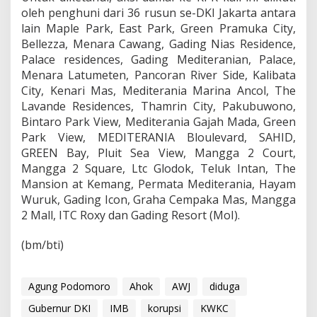
oleh penghuni dari 36 rusun se-DKI Jakarta antara
lain Maple Park, East Park, Green Pramuka City,
Bellezza, Menara Cawang, Gading Nias Residence,
Palace residences, Gading Mediteranian, Palace,
Menara Latumeten, Pancoran River Side, Kalibata
City, Kenari Mas, Mediterania Marina Ancol, The
Lavande Residences, Thamrin City, Pakubuwono,
Bintaro Park View, Mediterania Gajah Mada, Green
Park View, MEDITERANIA Bloulevard, SAHID,
GREEN Bay, Pluit Sea View, Mangga 2 Court,
Mangga 2 Square, Ltc Glodok, Teluk Intan, The
Mansion at Kemang, Permata Mediterania, Hayam
Wuruk, Gading Icon, Graha Cempaka Mas, Mangga
2 Mall, ITC Roxy dan Gading Resort (MoI).
(bm/bti)
Agung Podomoro
Ahok
AWJ
diduga
Gubernur DKI
IMB
korupsi
KWKC