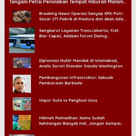
Tangani Petisi Penolakan Tempat Hiburan Malam
di CitraLand
Breaking News! Operasi Senyap KPK-Polri
Sasar 271 Pabrik di Madura dan Akan Ada
‘Badai Pemeriksaan’
Sengkarut Layanan TransJakarta, YLKI:
Biar Cepat, Adakan Forum Dialog
Konsumen!
Diplomasi Nuklir Mandek di Islamabad,
Analis Soroti Standar Ganda Washington
Pembangunan Infrastruktur: Sebuah
Pembacaan Berbeda
Impor Gula vs Penghuni Usus
Hikmah Ramadhan: Kamu Sudah
Kehilangan Banyak Hal, Jangan Sampai
Kehilangan Diri Sendiri!