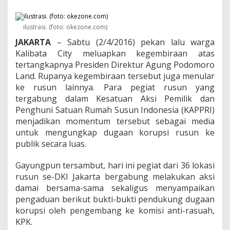
n
g
D
ilustrasi. (foto: okezone.com)
i
d
JAKARTA
– Sabtu (2/4/2016) pekan lalu warga
u
Kalibata City meluapkan kegembiraan atas
g
tertangkapnya Presiden Direktur Agung Podomoro
a
K
Land. Rupanya kegembiraan tersebut juga menular
o
ke rusun lainnya. Para pegiat rusun yang
r
tergabung dalam Kesatuan Aksi Pemilik dan
u
Penghuni Satuan Rumah Susun Indonesia (KAPPRI)
p
menjadikan momentum tersebut sebagai media
s
i
untuk mengungkap dugaan korupsi rusun ke
,
publik secara luas.
P
e
Gayungpun tersambut, hari ini pegiat dari 36 lokasi
n
rusun se-DKI Jakarta bergabung melakukan aksi
g
h
damai bersama-sama sekaligus menyampaikan
u
pengaduan berikut bukti-bukti pendukung dugaan
n
korupsi oleh pengembang ke komisi anti-rasuah,
i
KPK.
3