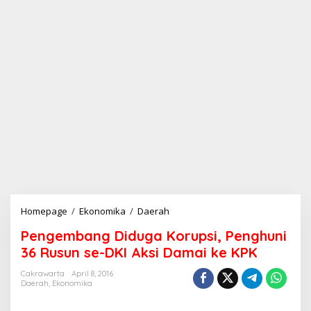
Homepage
/
Ekonomika
/
Daerah
P
e
Pengembang Diduga Korupsi, Penghuni
n
g
36 Rusun se-DKI Aksi Damai ke KPK
e
m
Cakrawarta
April 8, 2016
Daerah
,
Ekonomika
b
a