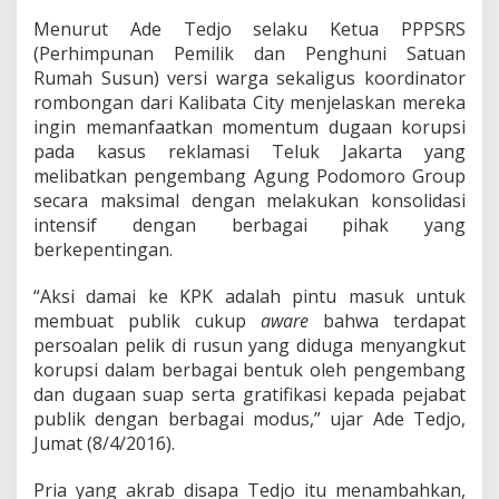
6
R
Menurut Ade Tedjo selaku Ketua PPPSRS
u
(Perhimpunan Pemilik dan Penghuni Satuan
s
Rumah Susun) versi warga sekaligus koordinator
u
rombongan dari Kalibata City menjelaskan mereka
n
s
ingin memanfaatkan momentum dugaan korupsi
e
pada kasus reklamasi Teluk Jakarta yang
-
melibatkan pengembang Agung Podomoro Group
D
secara maksimal dengan melakukan konsolidasi
K
intensif dengan berbagai pihak yang
I
A
berkepentingan.
k
s
“Aksi damai ke KPK adalah pintu masuk untuk
i
membuat publik cukup
aware
bahwa terdapat
D
persoalan pelik di rusun yang diduga menyangkut
a
m
korupsi dalam berbagai bentuk oleh pengembang
a
dan dugaan suap serta gratifikasi kepada pejabat
i
publik dengan berbagai modus,” ujar Ade Tedjo,
k
Jumat (8/4/2016).
e
K
P
Pria yang akrab disapa Tedjo itu menambahkan,