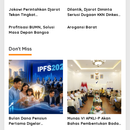
a
Rekan Indonesia Akan
t
Serahkan Tambahan Bukti
Jokowi Perintahkan Djarot
Dilantik, Djarot Diminta
i
Tekan Tingkat
Seriusi Dugaan KKN Dinkes
Pengangguran di DKI
DKI
o
Profitisasi BUMN, Solusi
Arogansi Barat
n
Masa Depan Bangsa
Don't Miss
Bulan Dana Pensiun
Munas VI APKLI-P Akan
Pertama Digelar
Bahas Pembentukan Badan
September, Industri
Perekonomian UMKM RI,