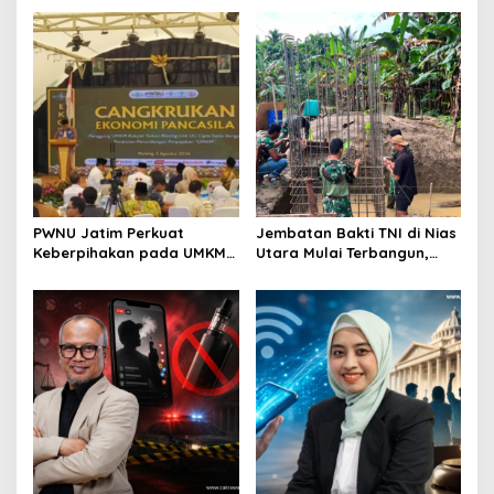
Perkuat Ekosistem Pensiun
Dinilai Penting Hadapi
Berkelanjutan
Bonus Demografi
PWNU Jatim Perkuat
Jembatan Bakti TNI di Nias
Keberpihakan pada UMKM
Utara Mulai Terbangun,
Lewat Ekonomi Pancasila
Akses Tiga Desa Segera
Pulih