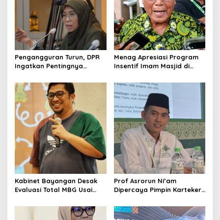
Pengangguran Turun, DPR
Menag Apresiasi Program
Ingatkan Pentingnya
Insentif Imam Masjid di
Menciptakan Pekerjaan
Jatim, DMI Dorong Jadi
yang Layak
Model Nasional
Kabinet Bayangan Desak
Prof Asrorun Ni’am
Evaluasi Total MBG Usai
Dipercaya Pimpin Karteker
Rentetan Keracunan
PWNU Jambi, Dinilai Simbol
Massal
Regenerasi Kepemimpinan
NU