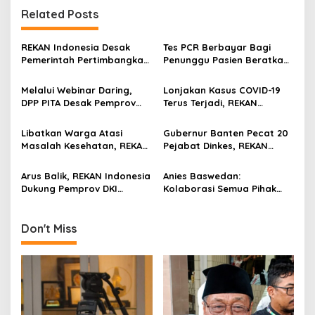
n
Related Posts
a
v
REKAN Indonesia Desak
Tes PCR Berbayar Bagi
Pemerintah Pertimbangkan
Penunggu Pasien Beratkan
i
Ulang Rencana Vaccinated
Warga, Kemenkes Diminta
g
Travel Lane Bagi WNA
Cabut Aturan Tersebut
Melalui Webinar Daring,
Lonjakan Kasus COVID-19
DPP PITA Desak Pemprov
Terus Terjadi, REKAN
a
DKI Eksekusi Perda No
Indonesia: Masyarakat Ayo
t
2/2018 Untuk Bangkitkan
Disiplin Terapkan Prokes!
Libatkan Warga Atasi
Gubernur Banten Pecat 20
Sektor UMKM
i
Masalah Kesehatan, REKAN
Pejabat Dinkes, REKAN
Indonesia Gagas KWS
Indonesia: Kami Dukung!
o
Arus Balik, REKAN Indonesia
Anies Baswedan:
n
Dukung Pemprov DKI
Kolaborasi Semua Pihak
Lakukan Tes PCR Gratis
Kunci Turunkan Kasus
Covid-19
Don't Miss