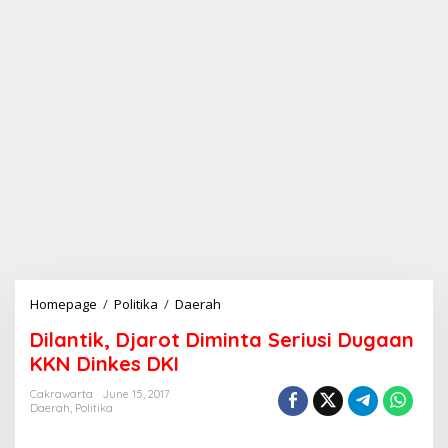
Homepage
/
Politika
/
Daerah
D
i
Dilantik, Djarot Diminta Seriusi Dugaan
l
a
KKN Dinkes DKI
n
t
Cakrawarta
June 15, 2017
Daerah
,
Politika
i
k