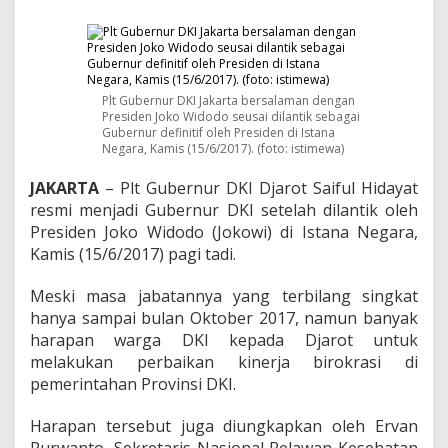
,
D
j
a
r
o
Plt Gubernur DKI Jakarta bersalaman dengan
t
Presiden Joko Widodo seusai dilantik sebagai
D
Gubernur definitif oleh Presiden di Istana
i
Negara, Kamis (15/6/2017). (foto: istimewa)
m
i
JAKARTA
– Plt Gubernur DKI Djarot Saiful Hidayat
n
resmi menjadi Gubernur DKI setelah dilantik oleh
t
Presiden Joko Widodo (Jokowi) di Istana Negara,
a
Kamis (15/6/2017) pagi tadi.
S
e
r
Meski masa jabatannya yang terbilang singkat
i
hanya sampai bulan Oktober 2017, namun banyak
u
harapan warga DKI kepada Djarot untuk
s
melakukan perbaikan kinerja birokrasi di
i
D
pemerintahan Provinsi DKI.
u
g
Harapan tersebut juga diungkapkan oleh Ervan
a