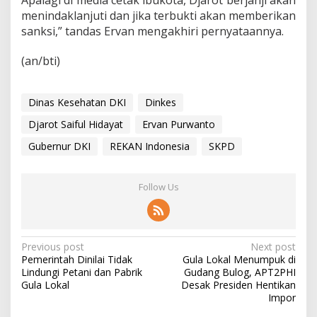
Apalagi di media cetak ibukota, Djarot berjanji akan
menindaklanjuti dan jika terbukti akan memberikan
sanksi,” tandas Ervan mengakhiri pernyataannya.
(an/bti)
Dinas Kesehatan DKI
Dinkes
Djarot Saiful Hidayat
Ervan Purwanto
Gubernur DKI
REKAN Indonesia
SKPD
Follow Us
P
Previous post
Next post
Pemerintah Dinilai Tidak
Gula Lokal Menumpuk di
o
Lindungi Petani dan Pabrik
Gudang Bulog, APT2PHI
s
Gula Lokal
Desak Presiden Hentikan
Impor
t