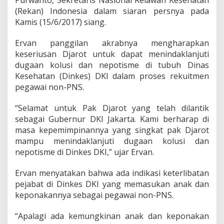
Purwanto, Sekretaris Nasional Relawan Kesehatan
a
(Rekan) Indonesia dalam siaran persnya pada
n
K
Kamis (15/6/2017) siang.
K
N
Ervan panggilan akrabnya mengharapkan
D
keseriusan Djarot untuk dapat menindaklanjuti
i
dugaan kolusi dan nepotisme di tubuh Dinas
n
k
Kesehatan (Dinkes) DKI dalam proses rekuitmen
e
pegawai non-PNS.
s
D
“Selamat untuk Pak Djarot yang telah dilantik
K
sebagai Gubernur DKI Jakarta. Kami berharap di
I
masa kepemimpinannya yang singkat pak Djarot
mampu menindaklanjuti dugaan kolusi dan
nepotisme di Dinkes DKI,” ujar Ervan.
Ervan menyatakan bahwa ada indikasi keterlibatan
pejabat di Dinkes DKI yang memasukan anak dan
keponakannya sebagai pegawai non-PNS.
“Apalagi ada kemungkinan anak dan keponakan