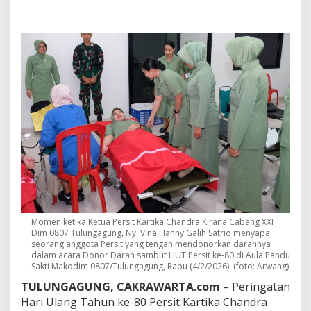
a
r
S
e
r
e
m
o
n
i
,
H
U
T
k
e
-
8
Momen ketika Ketua Persit Kartika Chandra Kirana Cabang XXI
0
Dim 0807 Tulungagung, Ny. Vina Hanny Galih Satrio menyapa
P
seorang anggota Persit yang tengah mendonorkan darahnya
e
dalam acara Donor Darah sambut HUT Persit ke-80 di Aula Pandu
r
Sakti Makodim 0807/Tulungagung, Rabu (4/2/2026). (foto: Arwang)
s
TULUNGAGUNG, CAKRAWARTA.com
– Peringatan
i
t
Hari Ulang Tahun ke-80 Persit Kartika Chandra