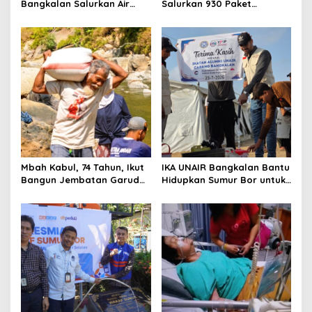
Bangkalan Salurkan Air
Salurkan 930 Paket
Bersih ke Dua Desa
Makanan bagi Korban
Kebakaran Tallo
Mbah Kabul, 74 Tahun, Ikut
IKA UNAIR Bangkalan Bantu
Bangun Jembatan Garuda
Hidupkan Sumur Bor untuk
demi Anak Cucu
10.000 Pengungsi Gaza