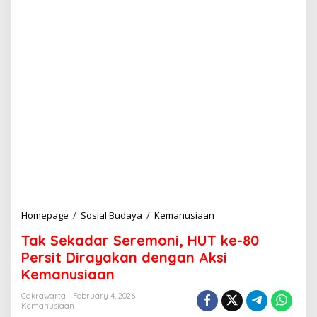
Homepage
/
Sosial Budaya
/
Kemanusiaan
T
a
Tak Sekadar Seremoni, HUT ke-80
k
S
Persit Dirayakan dengan Aksi
e
Kemanusiaan
k
a
Cakrawarta
February 4, 2026
d
Kemanusiaan