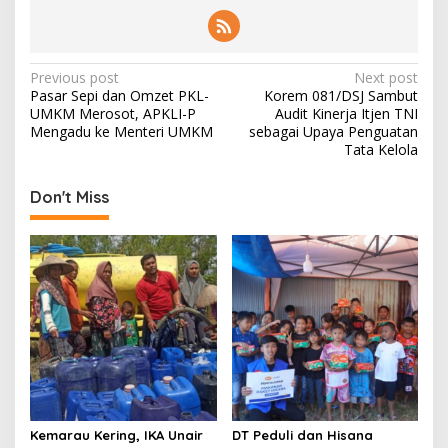
P
Previous post
Next post
Pasar Sepi dan Omzet PKL-
Korem 081/DSJ Sambut
o
UMKM Merosot, APKLI-P
Audit Kinerja Itjen TNI
s
Mengadu ke Menteri UMKM
sebagai Upaya Penguatan
Tata Kelola
t
n
Don't Miss
a
v
i
g
a
t
i
o
Kemarau Kering, IKA Unair
DT Peduli dan Hisana
n