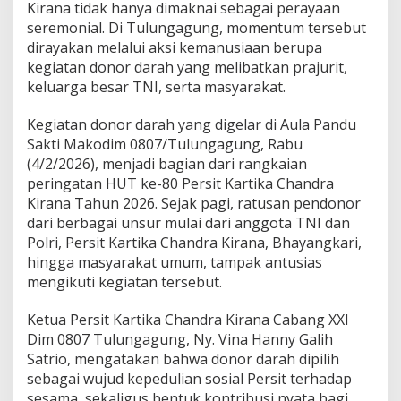
D
Kirana tidak hanya dimaknai sebagai perayaan
i
seremonial. Di Tulungagung, momentum tersebut
r
dirayakan melalui aksi kemanusiaan berupa
a
kegiatan donor darah yang melibatkan prajurit,
y
a
keluarga besar TNI, serta masyarakat.
k
a
Kegiatan donor darah yang digelar di Aula Pandu
n
Sakti Makodim 0807/Tulungagung, Rabu
d
(4/2/2026), menjadi bagian dari rangkaian
e
n
peringatan HUT ke-80 Persit Kartika Chandra
g
Kirana Tahun 2026. Sejak pagi, ratusan pendonor
a
dari berbagai unsur mulai dari anggota TNI dan
n
Polri, Persit Kartika Chandra Kirana, Bhayangkari,
A
k
hingga masyarakat umum, tampak antusias
s
mengikuti kegiatan tersebut.
i
K
Ketua Persit Kartika Chandra Kirana Cabang XXI
e
Dim 0807 Tulungagung, Ny. Vina Hanny Galih
m
a
Satrio, mengatakan bahwa donor darah dipilih
n
sebagai wujud kepedulian sosial Persit terhadap
u
sesama, sekaligus bentuk kontribusi nyata bagi