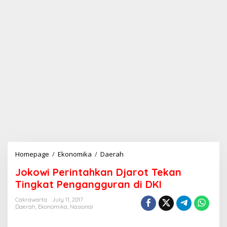
Homepage
/
Ekonomika
/
Daerah
J
o
Jokowi Perintahkan Djarot Tekan
k
o
Tingkat Pengangguran di DKI
w
i
Cakrawarta
July 11, 2017
Daerah
,
Ekonomika
,
Nasional
P
e