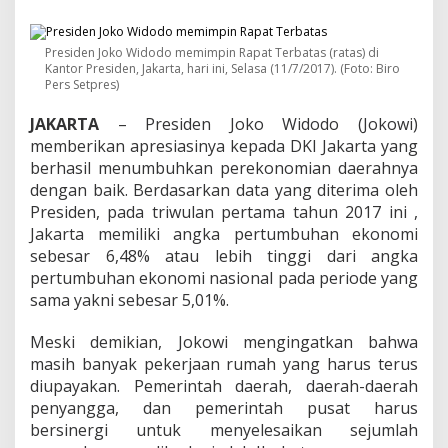
r
i
n
Presiden Joko Widodo memimpin Rapat Terbatas (ratas) di
t
Kantor Presiden, Jakarta, hari ini, Selasa (11/7/2017). (Foto: Biro
a
Pers Setpres)
h
k
JAKARTA
– Presiden Joko Widodo (Jokowi)
a
memberikan apresiasinya kepada DKI Jakarta yang
n
D
berhasil menumbuhkan perekonomian daerahnya
j
dengan baik. Berdasarkan data yang diterima oleh
a
Presiden, pada triwulan pertama tahun 2017 ini ,
r
Jakarta memiliki angka pertumbuhan ekonomi
o
t
sebesar 6,48% atau lebih tinggi dari angka
T
pertumbuhan ekonomi nasional pada periode yang
e
sama yakni sebesar 5,01%.
k
a
Meski demikian, Jokowi mengingatkan bahwa
n
T
masih banyak pekerjaan rumah yang harus terus
i
diupayakan. Pemerintah daerah, daerah-daerah
n
penyangga, dan pemerintah pusat harus
g
bersinergi untuk menyelesaikan sejumlah
k