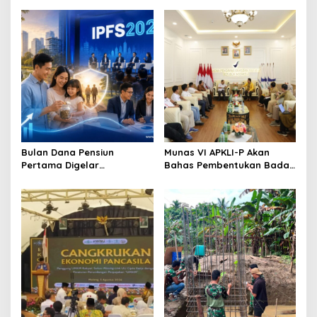
Bulan Dana Pensiun
Munas VI APKLI-P Akan
Pertama Digelar
Bahas Pembentukan Badan
September, Industri
Perekonomian UMKM RI,
Perkuat Ekosistem Pensiun
Dinilai Penting Hadapi
Berkelanjutan
Bonus Demografi