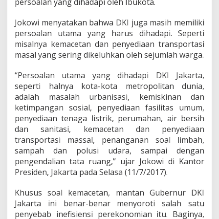
persoalan yang dihadapi oleh Ibukota.
a
t
P
Jokowi menyatakan bahwa DKI juga masih memiliki
e
persoalan utama yang harus dihadapi. Seperti
n
misalnya kemacetan dan penyediaan transportasi
g
masal yang sering dikeluhkan oleh sejumlah warga.
a
n
g
“Persoalan utama yang dihadapi DKI Jakarta,
g
seperti halnya kota-kota metropolitan dunia,
u
adalah masalah urbanisasi, kemiskinan dan
r
ketimpangan sosial, penyediaan fasilitas umum,
a
n
penyediaan tenaga listrik, perumahan, air bersih
d
dan sanitasi, kemacetan dan penyediaan
i
transportasi massal, penanganan soal limbah,
D
sampah dan polusi udara, sampai dengan
K
I
pengendalian tata ruang,” ujar Jokowi di Kantor
Presiden, Jakarta pada Selasa (11/7/2017).
Khusus soal kemacetan, mantan Gubernur DKI
Jakarta ini benar-benar menyoroti salah satu
penyebab inefisiensi perekonomian itu. Baginya,