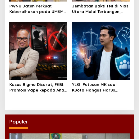
PWNU Jatim Perkuat
Jembatan Bakti TNI di Nias
Keberpihakan pada UMKM
Utara Mulai Terbangun,
Lewat Ekonomi Pancasila
Akses Tiga Desa Segera
Pulih
Kasus Bigmo Disorot, FKBI:
YLKI: Putusan MK soal
Promosi Vape kepada Anak
Kuota Hangus Harus
Berpotensi Masuk Ranah
Segera Dijalankan
Pidana
Populer