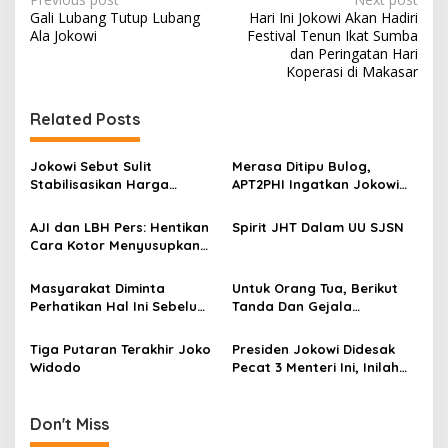
P
Gali Lubang Tutup Lubang
Hari Ini Jokowi Akan Hadiri
o
Ala Jokowi
Festival Tenun Ikat Sumba
s
dan Peringatan Hari
Koperasi di Makasar
t
n
Related Posts
a
v
Jokowi Sebut Sulit
Merasa Ditipu Bulog,
Stabilisasikan Harga
APT2PHI Ingatkan Jokowi
i
Gabah, APT2PHI: Tidak Sulit,
Akan Gagalnya Stabilisasi
g
Asal Ada Kemauan Serius!
Harga Beras Nasional
AJI dan LBH Pers: Hentikan
Spirit JHT Dalam UU SJSN
Cara Kotor Menyusupkan
a
Intel ke Institusi Pers!
t
Masyarakat Diminta
Untuk Orang Tua, Berikut
i
Perhatikan Hal Ini Sebelum
Tanda Dan Gejala
Membeli Obat
Gangguan Ginjal Akut Pada
o
Anak
Tiga Putaran Terakhir Joko
Presiden Jokowi Didesak
n
Widodo
Pecat 3 Menteri Ini, Inilah
Alasannya
Don't Miss