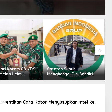
»
n Subuh:
Kasus Bigmo Disorot, FKBI:
R
gai Diri Sendiri
Promosi Vape kepada
P
Anak Berpotensi Masuk
I
Ranah Pidana
: Hentikan Cara Kotor Menyusupkan Intel ke