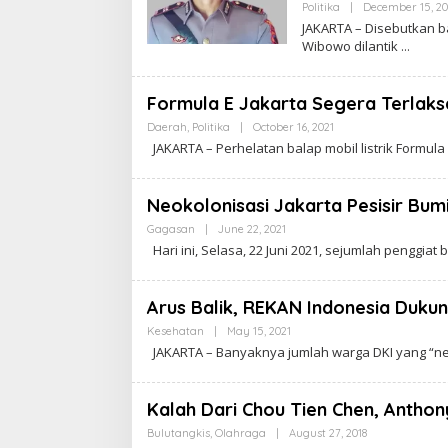
Politika
|
December 15, 2
JAKARTA – Disebutkan 
Wibowo dilantik
Formula E Jakarta Segera Terlaksa
Daerah
,
Politika
|
October 16, 2021
B
Y
JAKARTA – Perhelatan balap mobil listrik Formula 
C
A
K
R
Neokolonisasi Jakarta Pesisir Bum
A
W
Gagasan
|
June 22, 2021
B
A
Y
Hari ini, Selasa, 22 Juni 2021, sejumlah penggiat
R
C
T
A
A
K
R
Arus Balik, REKAN Indonesia Duku
A
W
Kesehatan
|
May 15, 2021
B
A
Y
JAKARTA – Banyaknya jumlah warga DKI yang “ne
R
C
T
A
A
K
R
Kalah Dari Chou Tien Chen, Anthony
A
W
Bulutangkis
,
Olahraga
|
August 27, 2018
B
A
Y