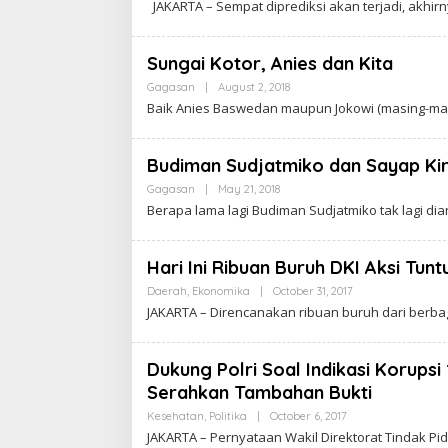
JAKARTA – Sempat diprediksi akan terjadi, akh
R
C
T
A
A
K
R
Sungai Kotor, Anies dan Kita
A
W
Gagasan
|
August 2, 2018
B
A
Y
Baik Anies Baswedan maupun Jokowi (masing-masi
R
C
T
A
A
K
R
Budiman Sudjatmiko dan Sayap Kiri 
A
W
Gagasan
|
May 21, 2018
B
A
Y
Berapa lama lagi Budiman Sudjatmiko tak lagi di
R
C
T
A
A
K
R
Hari Ini Ribuan Buruh DKI Aksi Tunt
A
W
Daerah
,
Ekonomika
|
October 31, 2017
B
A
Y
JAKARTA – Direncanakan ribuan buruh dari berba
R
C
T
A
A
K
R
Dukung Polri Soal Indikasi Korups
A
Serahkan Tambahan Bukti
W
A
Kesehatan
,
Politika
|
October 6, 2017
B
R
Y
T
JAKARTA – Pernyataan Wakil Direktorat Tindak Pid
C
A