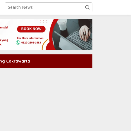
ng Cakrawarta