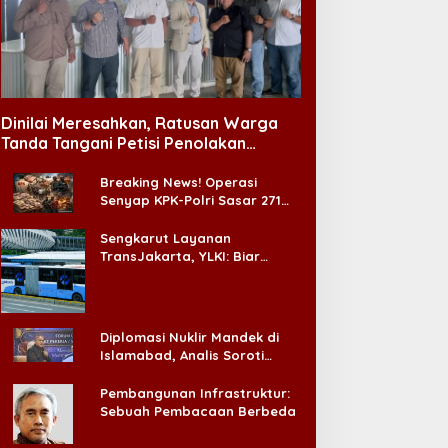
Dinilai Meresahkan, Ratusan Warga
Tanda Tangani Petisi Penolakan
Tempat Hiburan Malam di CitraLand
Breaking News! Operasi
Senyap KPK-Polri Sasar 271
Pabrik di Madura dan Akan
Ada ‘Badai Pemeriksaan’
Sengkarut Layanan
TransJakarta, YLKI: Biar
Cepat, Adakan Forum Dialog
Konsumen!
Diplomasi Nuklir Mandek di
Islamabad, Analis Soroti
Standar Ganda Washington
Pembangunan Infrastruktur:
Sebuah Pembacaan Berbeda