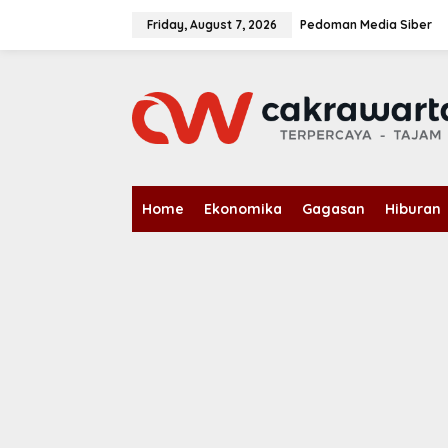
S
k
Friday, August 7, 2026
Pedoman Media Siber
i
p
t
o
c
o
n
t
e
n
Home
Ekonomika
Gagasan
Hiburan
t