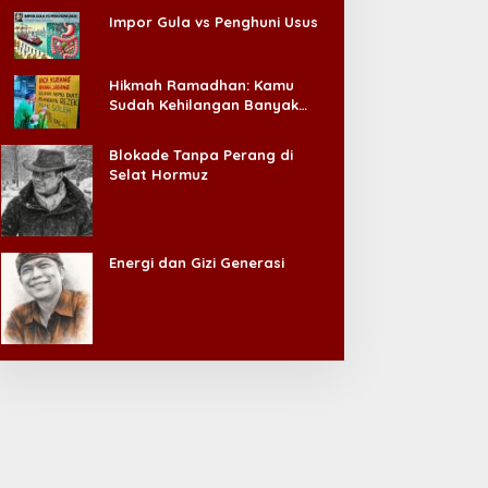
Impor Gula vs Penghuni Usus
Hikmah Ramadhan: Kamu
Sudah Kehilangan Banyak
Hal, Jangan Sampai
Kehilangan Diri Sendiri!
Blokade Tanpa Perang di
Selat Hormuz
Energi dan Gizi Generasi