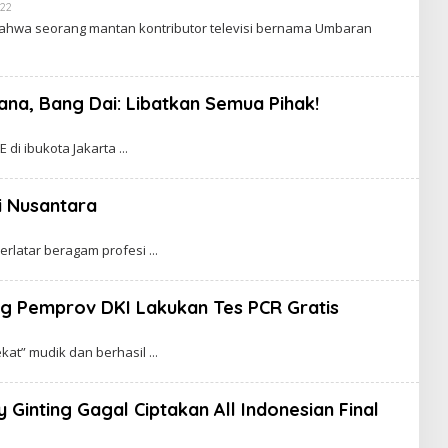
022
B
Y
bahwa seorang mantan kontributor televisi bernama Umbaran
C
A
K
R
A
na, Bang Dai: Libatkan Semua Pihak!
W
A
R
E di ibukota Jakarta
T
A
i Nusantara
 berlatar beragam profesi
ng Pemprov DKI Lakukan Tes PCR Gratis
kat” mudik dan berhasil
 Ginting Gagal Ciptakan All Indonesian Final