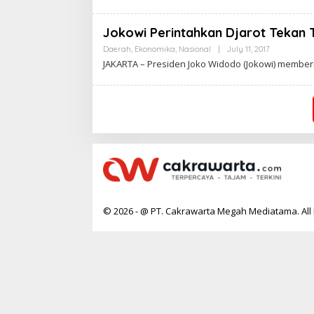
A
K
R
Jokowi Perintahkan Djarot Tekan 
A
W
Daerah
,
Ekonomika
,
Nasional
|
July 11, 2017
B
A
Y
JAKARTA – Presiden Joko Widodo (Jokowi) member
R
C
T
A
A
K
R
A
W
A
R
T
A
© 2026 - @ PT. Cakrawarta Megah Mediatama. All 