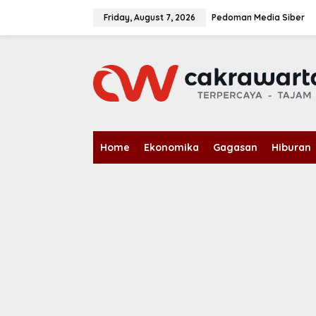
S
k
Friday, August 7, 2026
Pedoman Media Siber
i
p
t
o
c
o
n
t
e
n
Home
Ekonomika
Gagasan
Hiburan
t