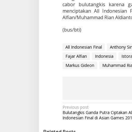
t
cabor bulutangkis karena g
i
menciptakan All Indonesian 
n
Alfian/Muhammad Rian Aldianto
g
G
a
(bus/bti)
g
a
l
All Indonesian Final
Anthony Sin
C
i
Fajar Alfian
Indonesia
Istor
p
Markus Gideon
Muhammad Rian
t
a
k
a
n
A
l
l
P
Previous post
I
Bulutangkis Ganda Putra Ciptakan Al
n
o
Indonesian Final di Asian Games 20
d
s
o
n
Related Posts