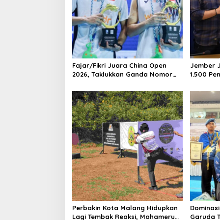
Fajar/Fikri Juara China Open
Jember Ja
2026, Taklukkan Ganda Nomor
1.500 Pe
Satu Dunia
Potensi 
Dipromos
Perbakin Kota Malang Hidupkan
Dominasi
Lagi Tembak Reaksi, Mahameru
Garuda T