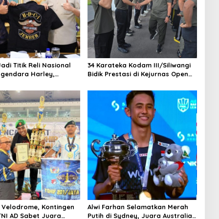
di Titik Reli Nasional
34 Karateka Kodam III/Siliwangi
ngendara Harley,
Bidik Prestasi di Kejurnas Open
Daerah Ikut
Piala KASAU 2026
ikan
 Velodrome, Kontingen
Alwi Farhan Selamatkan Merah
NI AD Sabet Juara
Putih di Sydney, Juara Australia