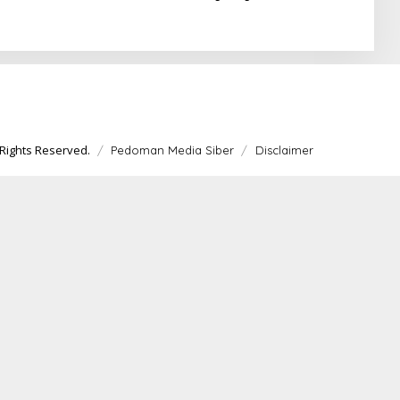
SAU Championship 2026
Open 2026 Saat Ganda Putra
dan Putri Tumbang di Final
Rights Reserved.
Pedoman Media Siber
Disclaimer