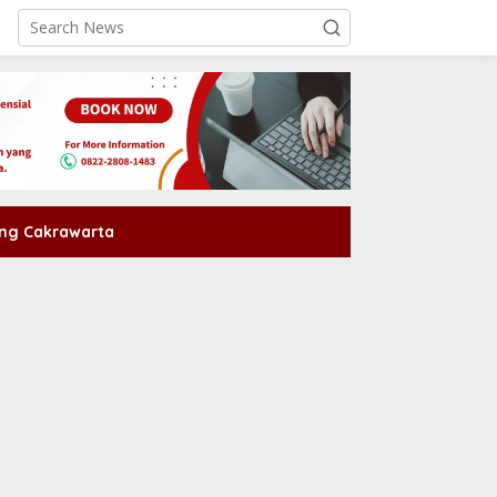
ng Cakrawarta