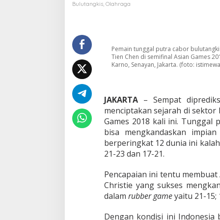
r
Bulutangkis
,
Olahraga
i
C
h
o
u
Pemain tunggal putra cabor bulutangki
T
Tien Chen di semifinal Asian Games 20
Karno, Senayan, Jakarta. (foto: istimewa
i
e
n
C
JAKARTA
– Sempat diprediks
h
e
menciptakan sejarah di sektor
n
Games 2018 kali ini. Tunggal p
,
bisa mengkandaskan impian
A
berperingkat 12 dunia ini kalah
n
21-23 dan 17-21.
t
h
o
Pencapaian ini tentu membuat
n
Christie yang sukses mengkan
y
dalam
rubber game
yaitu 21-15;
G
i
n
Dengan kondisi ini Indonesia