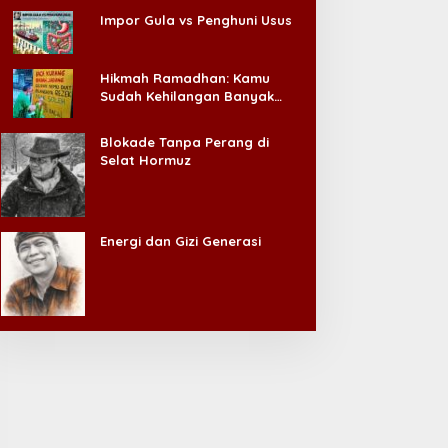
Impor Gula vs Penghuni Usus
Hikmah Ramadhan: Kamu
Sudah Kehilangan Banyak
Hal, Jangan Sampai
Kehilangan Diri Sendiri!
Blokade Tanpa Perang di
Selat Hormuz
Energi dan Gizi Generasi