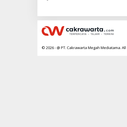
SC Gelar IPSC Mini Tourney Seri I
Umum KA
© 2026 - @ PT. Cakrawarta Megah Mediatama. All 