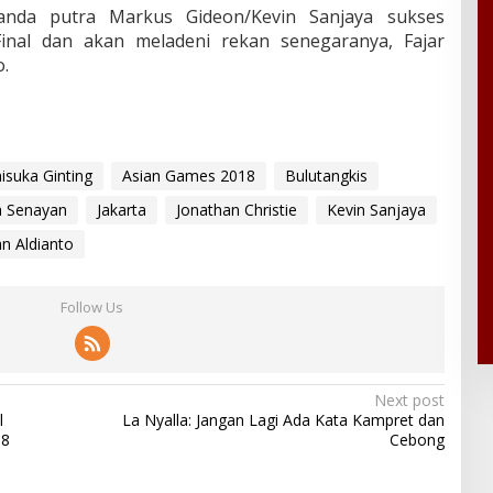
anda putra Markus Gideon/Kevin Sanjaya sukses
Final dan akan meladeni rekan senegaranya, Fajar
.
isuka Ginting
Asian Games 2018
Bulutangkis
a Senayan
Jakarta
Jonathan Christie
Kevin Sanjaya
 Aldianto
Follow Us
Next post
l
La Nyalla: Jangan Lagi Ada Kata Kampret dan
18
Cebong