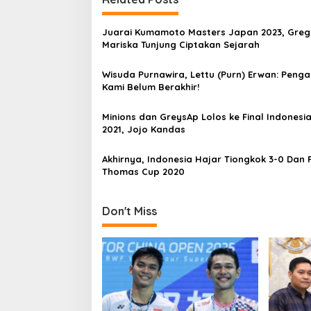
t
e
n
s
i
Juarai Kumamoto Masters Japan 2023, Greg
a
a
Mariska Tunjung Ciptakan Sejarah
v
n
F
Wisuda Purnawira, Lettu (Purn) Erwan: Peng
i
i
Kami Belum Berakhir!
n
g
a
a
Minions dan GreysAp Lolos ke Final Indonesi
l
2021, Jojo Kandas
t
i
Akhirnya, Indonesia Hajar Tiongkok 3-0 Dan 
Thomas Cup 2020
o
n
Don't Miss