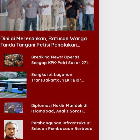
Dinilai Meresahkan, Ratusan Warga
Tanda Tangani Petisi Penolakan
Tempat Hiburan Malam di CitraLand
Breaking News! Operasi
Senyap KPK-Polri Sasar 271
Pabrik di Madura dan Akan
Ada ‘Badai Pemeriksaan’
Sengkarut Layanan
TransJakarta, YLKI: Biar
Cepat, Adakan Forum Dialog
Konsumen!
Diplomasi Nuklir Mandek di
Islamabad, Analis Soroti
Standar Ganda Washington
Pembangunan Infrastruktur:
Sebuah Pembacaan Berbeda