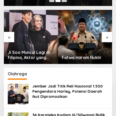
«
»
Ji Soo Muncul Lagi di
Filipina, Aktor yang
Fatwa Haram Nuklir
Hilang dari Korea Kini
Disambut Ribuan Fans
Olahraga
Jember Jadi Titik Reli Nasional 1.500
Pengendara Harley, Potensi Daerah
Ikut Dipromosikan
34 Karateka Kodam III/Siliwangi Bidik