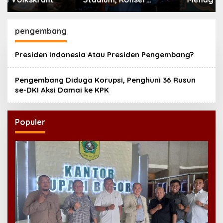
Perdana Tur Dunia
Indonesia Dikagumi
‘ARIRANG’ Diselimuti
Dunia
Dukungan untuk
pengembang
Boikot Grammy
Presiden Indonesia Atau Presiden Pengembang?
Pengembang Diduga Korupsi, Penghuni 36 Rusun
se-DKI Aksi Damai ke KPK
Populer