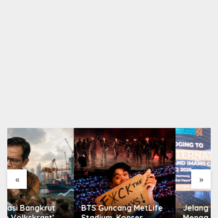
«
»
BTS Guncang MetLife
Jelang IGIC 2026,
Stadium, Konser
Menag Sebut Masjid