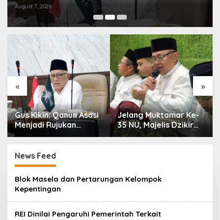
August 7, 2026
«
»
Gus Kikin: Qanun Asasi
Jelang Muktamar Ke-
Menjadi Rujukan
35 NU, Majelis Dzikir
Tertinggi NU,
Al-Yasmin Gelar Doa
Melampaui AD/ART
Bersama untuk
Persatuan Bangsa
News Feed
C
Blok Masela dan Pertarungan Kelompok
A
Kepentingan
K
R
A
REI Dinilai Pengaruhi Pemerintah Terkait
W