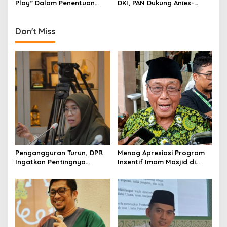
Play” Dalam Penentuan
DKI, PAN Dukung Anies-
n
Bacaleg Pemilu 2019
Sandi?
Don't Miss
Pengangguran Turun, DPR
Menag Apresiasi Program
Ingatkan Pentingnya
Insentif Imam Masjid di
Menciptakan Pekerjaan
Jatim, DMI Dorong Jadi
yang Layak
Model Nasional