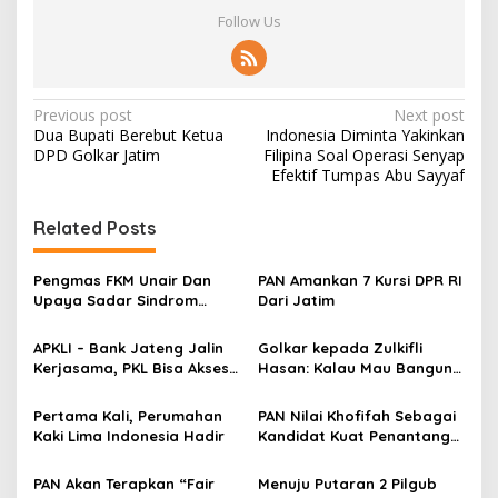
Follow Us
P
Previous post
Next post
Dua Bupati Berebut Ketua
Indonesia Diminta Yakinkan
o
DPD Golkar Jatim
Filipina Soal Operasi Senyap
s
Efektif Tumpas Abu Sayyaf
t
Related Posts
n
a
Pengmas FKM Unair Dan
PAN Amankan 7 Kursi DPR RI
v
Upaya Sadar Sindrom
Dari Jatim
Metabolik
i
APKLI – Bank Jateng Jalin
Golkar kepada Zulkifli
g
Kerjasama, PKL Bisa Akses
Hasan: Kalau Mau Bangun
Modal
Citra, Lakukan Dengan Baik
a
Pertama Kali, Perumahan
PAN Nilai Khofifah Sebagai
t
Kaki Lima Indonesia Hadir
Kandidat Kuat Penantang
i
Gus Ipul
PAN Akan Terapkan “Fair
Menuju Putaran 2 Pilgub
o