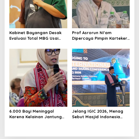
Kabinet Bayangan Desak
Prof Asrorun Ni’am
Evaluasi Total MBG Usai
Dipercaya Pimpin Karteker
Rentetan Keracunan
PWNU Jambi, Dinilai Simbol
Massal
Regenerasi Kepemimpinan
NU
6.000 Bayi Meninggal
Jelang IGIC 2026, Menag
Karena Kelainan Jantung
Sebut Masjid Indonesia
Bawaan, DPR Desak
Dikagumi Dunia
Pemerataan Operasi
Jantung Anak