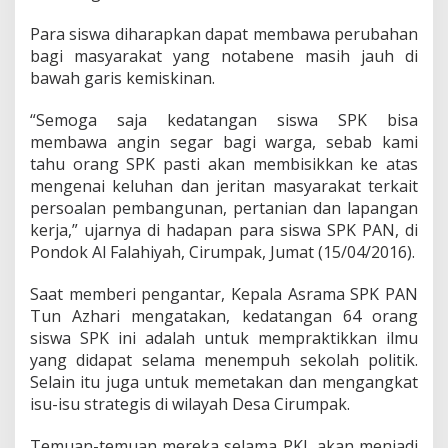
r
i
Para siswa diharapkan dapat membawa perubahan
n
bagi masyarakat yang notabene masih jauh di
g
P
bawah garis kemiskinan.
e
r
“Semoga saja kedatangan siswa SPK bisa
s
membawa angin segar bagi warga, sebab kami
o
tahu orang SPK pasti akan membisikkan ke atas
a
l
mengenai keluhan dan jeritan masyarakat terkait
a
persoalan pembangunan, pertanian dan lapangan
n
kerja,” ujarnya di hadapan para siswa SPK PAN, di
M
Pondok Al Falahiyah, Cirumpak, Jumat (15/04/2016).
a
s
y
Saat memberi pengantar, Kepala Asrama SPK PAN
a
Tun Azhari mengatakan, kedatangan 64 orang
r
siswa SPK ini adalah untuk mempraktikkan ilmu
a
yang didapat selama menempuh sekolah politik.
k
Selain itu juga untuk memetakan dan mengangkat
a
t
isu-isu strategis di wilayah Desa Cirumpak.
Temuan-temuan mereka selama PKL akan menjadi