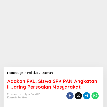
Homepage
/
Politika
/
Daerah
A
d
Adakan PKL, Siswa SPK PAN Angkatan
a
k
II Jaring Persoalan Masyarakat
a
n
Cakrawarta
April 16, 2016
Daerah
,
Politika
P
K