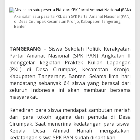
L
,
S
Aksi salah satu peserta PKL dari SPK Partai Amanat Nasional (PAN)
i
di Desa Cirumpak Kecamatan Kronjo, Kabupaten Tangerang,
s
Banten.
w
a
S
P
TANGERANG
– Siswa Sekolah Politik Kerakyatan
K
Partai Amanat Nasional (SPK PAN) Angkatan II
P
menggelar kegiatan Praktek Kuliah Lapangan
A
N
(PKL) di Desa Cirumpak, Kecamatan Kronjo,
A
Kabupaten Tangerang, Banten. Selama lima hari
n
mendatang sebanyak 64 siswa yang berasal dari
g
seluruh Indonesia ini akan membaur bersama
k
a
masyarakat.
t
a
Kehadiran para siswa mendapat sambutan meriah
n
dari para tokoh agama dan pemuda di Desa
I
Cirumpak. Saat menerima kedatangan para siswa,
I
J
Kepala Desa Ahmad Hanafi mengatakan,
a
kedatangan siswa SPK PAN sudah dinantikan.