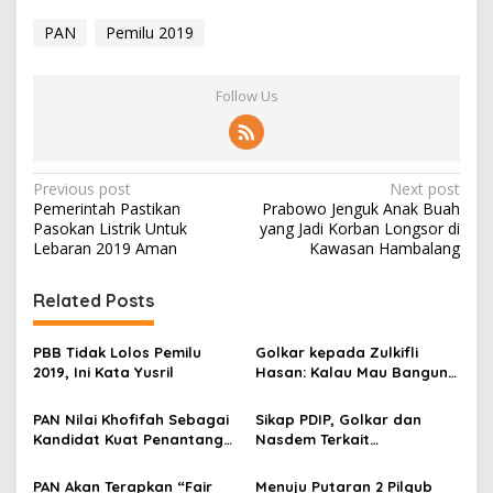
PAN
Pemilu 2019
Follow Us
P
Previous post
Next post
Pemerintah Pastikan
Prabowo Jenguk Anak Buah
o
Pasokan Listrik Untuk
yang Jadi Korban Longsor di
s
Lebaran 2019 Aman
Kawasan Hambalang
t
Related Posts
n
a
PBB Tidak Lolos Pemilu
Golkar kepada Zulkifli
v
2019, Ini Kata Yusril
Hasan: Kalau Mau Bangun
Citra, Lakukan Dengan Baik
i
PAN Nilai Khofifah Sebagai
Sikap PDIP, Golkar dan
g
Kandidat Kuat Penantang
Nasdem Terkait
Gus Ipul
Presidential Treshold
a
Inkonstitusional
PAN Akan Terapkan “Fair
Menuju Putaran 2 Pilgub