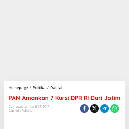
Homepage
/
Politika
/
Daerah
P
A
PAN Amankan 7 Kursi DPR RI Dari Jatim
N
A
Cakrawarta
April 27, 2019
m
Daerah
,
Politika
a
n
k