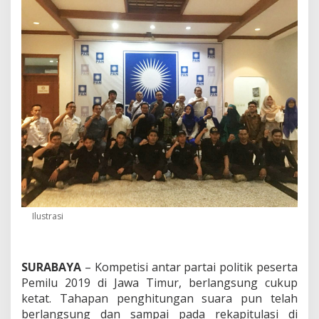
a
n
7
K
u
r
s
i
D
P
R
R
I
D
a
r
i
Ilustrasi
J
a
t
i
SURABAYA
– Kompetisi antar partai politik peserta
m
Pemilu 2019 di Jawa Timur, berlangsung cukup
ketat. Tahapan penghitungan suara pun telah
berlangsung dan sampai pada rekapitulasi di