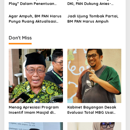
t
Play” Dalam Penentuan
DKI, PAN Dukung Anies-
i
Bacaleg Pemilu 2019
Sandi?
Agar Ampuh, BM PAN Harus
Jadi Ujung Tombak Partai,
o
Punya Ruang Aktualisasi
BM PAN Harus Ampuh
n
Ekonomi
Don't Miss
Menag Apresiasi Program
Kabinet Bayangan Desak
Insentif Imam Masjid di
Evaluasi Total MBG Usai
Jatim, DMI Dorong Jadi
Rentetan Keracunan
Model Nasional
Massal