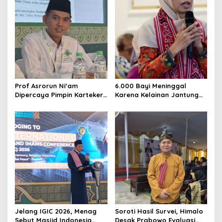
Prof Asrorun Ni’am
6.000 Bayi Meninggal
Dipercaya Pimpin Karteker
Karena Kelainan Jantung
PWNU Jambi, Dinilai Simbol
Bawaan, DPR Desak
Regenerasi Kepemimpinan
Pemerataan Operasi
NU
Jantung Anak
Jelang IGIC 2026, Menag
Soroti Hasil Survei, Himalo
Sebut Masjid Indonesia
Desak Prabowo Evaluasi