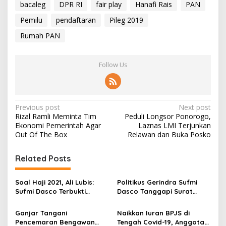
bacaleg
DPR RI
fair play
Hanafi Rais
PAN
Pemilu
pendaftaran
Pileg 2019
Rumah PAN
Follow Us
P
Previous post
Next post
Rizal Ramli Meminta Tim
Peduli Longsor Ponorogo,
o
Ekonomi Pemerintah Agar
Laznas LMI Terjunkan
s
Out Of The Box
Relawan dan Buka Posko
t
Related Posts
n
a
Soal Haji 2021, Ali Lubis:
Politikus Gerindra Sufmi
v
Sufmi Dasco Terbukti
Dasco Tanggapi Surat
Benar!
Dubes Saudi Ke Puan
i
Ganjar Tangani
Naikkan Iuran BPJS di
g
Pencemaran Bengawan
Tengah Covid-19, Anggota