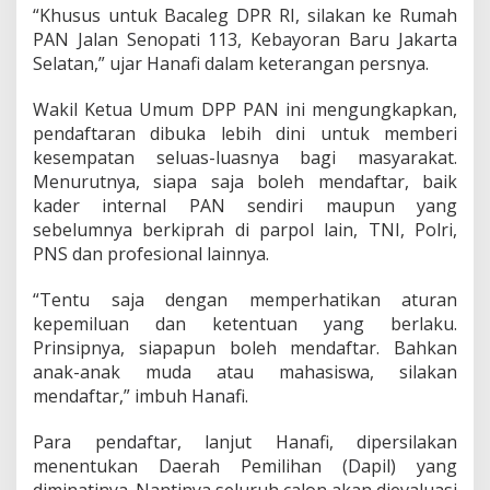
e
“Khusus untuk Bacaleg DPR RI, silakan ke Rumah
n
PAN Jalan Senopati 113, Kebayoran Baru Jakarta
t
Selatan,” ujar Hanafi dalam keterangan persnya.
u
a
n
Wakil Ketua Umum DPP PAN ini mengungkapkan,
B
pendaftaran dibuka lebih dini untuk memberi
a
kesempatan seluas-luasnya bagi masyarakat.
c
Menurutnya, siapa saja boleh mendaftar, baik
a
l
kader internal PAN sendiri maupun yang
e
sebelumnya berkiprah di parpol lain, TNI, Polri,
g
PNS dan profesional lainnya.
P
e
“Tentu saja dengan memperhatikan aturan
m
i
kepemiluan dan ketentuan yang berlaku.
l
Prinsipnya, siapapun boleh mendaftar. Bahkan
u
anak-anak muda atau mahasiswa, silakan
2
mendaftar,” imbuh Hanafi.
0
1
9
Para pendaftar, lanjut Hanafi, dipersilakan
menentukan Daerah Pemilihan (Dapil) yang