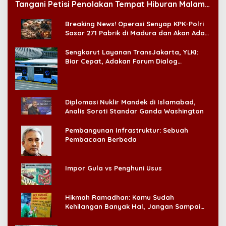
Tangani Petisi Penolakan Tempat Hiburan Malam
di CitraLand
Breaking News! Operasi Senyap KPK-Polri
Sasar 271 Pabrik di Madura dan Akan Ada
‘Badai Pemeriksaan’
Sengkarut Layanan TransJakarta, YLKI:
Biar Cepat, Adakan Forum Dialog
Konsumen!
Diplomasi Nuklir Mandek di Islamabad,
Analis Soroti Standar Ganda Washington
Pembangunan Infrastruktur: Sebuah
Pembacaan Berbeda
Impor Gula vs Penghuni Usus
Hikmah Ramadhan: Kamu Sudah
Kehilangan Banyak Hal, Jangan Sampai
Kehilangan Diri Sendiri!