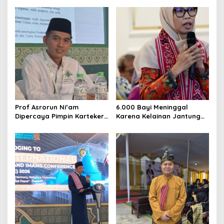
yang Layak
Massal
Prof Asrorun Ni’am
6.000 Bayi Meninggal
Dipercaya Pimpin Karteker
Karena Kelainan Jantung
PWNU Jambi, Dinilai Simbol
Bawaan, DPR Desak
Regenerasi Kepemimpinan
Pemerataan Operasi
NU
Jantung Anak