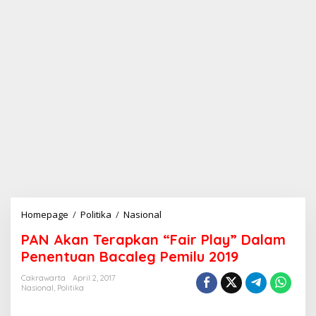
Homepage
/
Politika
/
Nasional
P
A
PAN Akan Terapkan “Fair Play” Dalam
N
A
Penentuan Bacaleg Pemilu 2019
k
a
Cakrawarta
April 2, 2017
Nasional
,
Politika
n
T