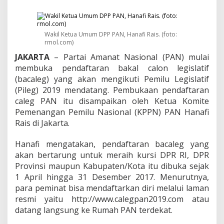
e
r
a
p
Wakil Ketua Umum DPP PAN, Hanafi Rais. (foto:
k
rmol.com)
a
n
JAKARTA
– Partai Amanat Nasional (PAN) mulai
"
membuka pendaftaran bakal calon legislatif
F
(bacaleg) yang akan mengikuti Pemilu Legislatif
a
(Pileg) 2019 mendatang. Pembukaan pendaftaran
i
r
caleg PAN itu disampaikan oleh Ketua Komite
P
Pemenangan Pemilu Nasional (KPPN) PAN Hanafi
l
Rais di Jakarta.
a
y
Hanafi mengatakan, pendaftaran bacaleg yang
"
D
akan bertarung untuk meraih kursi DPR RI, DPR
a
Provinsi maupun Kabupaten/Kota itu dibuka sejak
l
1 April hingga 31 Desember 2017. Menurutnya,
a
para peminat bisa mendaftarkan diri melalui laman
m
resmi yaitu http://www.calegpan2019.com atau
P
e
datang langsung ke Rumah PAN terdekat.
n