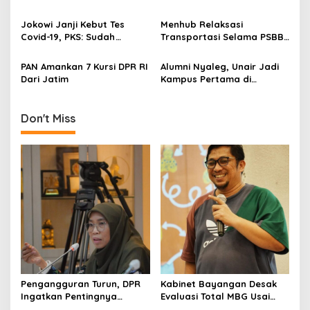
Solo Secara Humanis, DPR:
DPR: Jokowi
a
Patut Diapresiasi dan Ditiru
Mempermainkan Hati
Jokowi Janji Kebut Tes
Menhub Relaksasi
t
Kepala Daerah Lain
Rakyat
Covid-19, PKS: Sudah
Transportasi Selama PSBB,
i
Sebulan, Mana?
DPR: Membingungkan
Masyarakat!
PAN Amankan 7 Kursi DPR RI
Alumni Nyaleg, Unair Jadi
o
Dari Jatim
Kampus Pertama di
n
Indonesia Yang Beri
Dukungan
Don't Miss
Pengangguran Turun, DPR
Kabinet Bayangan Desak
Ingatkan Pentingnya
Evaluasi Total MBG Usai
Menciptakan Pekerjaan
Rentetan Keracunan