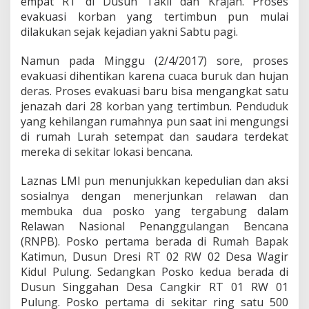
empat RT di Dusun Takil dan Krajan. Proses
r
j
evakuasi korban yang tertimbun pun mulai
u
dilakukan sejak kejadian yakni Sabtu pagi.
n
k
Namun pada Minggu (2/4/2017) sore, proses
a
evakuasi dihentikan karena cuaca buruk dan hujan
n
R
deras. Proses evakuasi baru bisa mengangkat satu
e
jenazah dari 28 korban yang tertimbun. Penduduk
l
yang kehilangan rumahnya pun saat ini mengungsi
a
di rumah Lurah setempat dan saudara terdekat
w
mereka di sekitar lokasi bencana.
a
n
d
Laznas LMI pun menunjukkan kepedulian dan aksi
a
sosialnya dengan menerjunkan relawan dan
n
membuka dua posko yang tergabung dalam
B
Relawan Nasional Penanggulangan Bencana
u
k
(RNPB). Posko pertama berada di Rumah Bapak
a
Katimun, Dusun Dresi RT 02 RW 02 Desa Wagir
P
Kidul Pulung. Sedangkan Posko kedua berada di
o
Dusun Singgahan Desa Cangkir RT 01 RW 01
s
k
Pulung. Posko pertama di sekitar ring satu 500