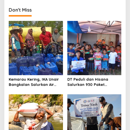
g
Don't Miss
a
t
i
o
n
Kemarau Kering, IKA Unair
DT Peduli dan Hisana
Bangkalan Salurkan Air
Salurkan 930 Paket
Bersih ke Dua Desa
Makanan bagi Korban
Kebakaran Tallo