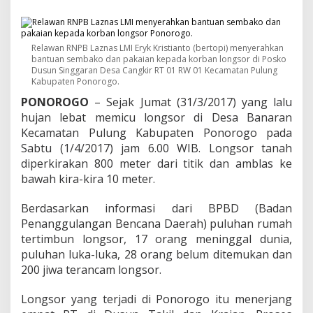
n
g
s
o
Relawan RNPB Laznas LMI Eryk Kristianto (bertopi) menyerahkan
r
bantuan sembako dan pakaian kepada korban longsor di Posko
P
Dusun Singgaran Desa Cangkir RT 01 RW 01 Kecamatan Pulung
o
Kabupaten Ponorogo.
n
PONOROGO
– Sejak Jumat (31/3/2017) yang lalu
o
r
hujan lebat memicu longsor di Desa Banaran
o
Kecamatan Pulung Kabupaten Ponorogo pada
g
Sabtu (1/4/2017) jam 6.00 WIB. Longsor tanah
o
diperkirakan 800 meter dari titik dan amblas ke
,
L
bawah kira-kira 10 meter.
a
z
Berdasarkan informasi dari BPBD (Badan
n
Penanggulangan Bencana Daerah) puluhan rumah
a
tertimbun longsor, 17 orang meninggal dunia,
s
L
puluhan luka-luka, 28 orang belum ditemukan dan
M
200 jiwa terancam longsor.
I
T
Longsor yang terjadi di Ponorogo itu menerjang
e