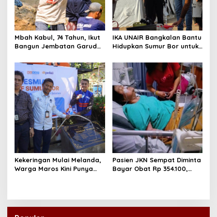
Mbah Kabul, 74 Tahun, Ikut
IKA UNAIR Bangkalan Bantu
Bangun Jembatan Garuda
Hidupkan Sumur Bor untuk
demi Anak Cucu
10.000 Pengungsi Gaza
Kekeringan Mulai Melanda,
Pasien JKN Sempat Diminta
Warga Maros Kini Punya
Bayar Obat Rp 354.100,
Sumber Air Baru
Biaya Dikembalikan Usai
Klarifikasi