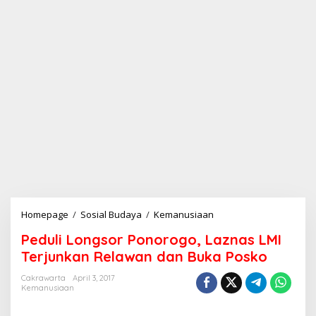
Homepage
/
Sosial Budaya
/
Kemanusiaan
P
e
Peduli Longsor Ponorogo, Laznas LMI
d
u
Terjunkan Relawan dan Buka Posko
l
i
Cakrawarta
April 3, 2017
Kemanusiaan
L
o