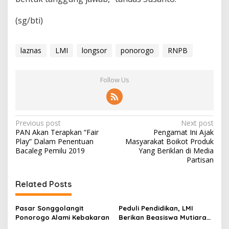
(sg/bti)
laznas
LMI
longsor
ponorogo
RNPB
Follow Us
P
Previous post
Next post
PAN Akan Terapkan “Fair
Pengamat Ini Ajak
o
Play” Dalam Penentuan
Masyarakat Boikot Produk
s
Bacaleg Pemilu 2019
Yang Beriklan di Media
Partisan
t
n
Related Posts
a
v
Pasar Songgolangit
Peduli Pendidikan, LMI
Ponorogo Alami Kebakaran
Berikan Beasiswa Mutiara
i
Pada Mahasiswa