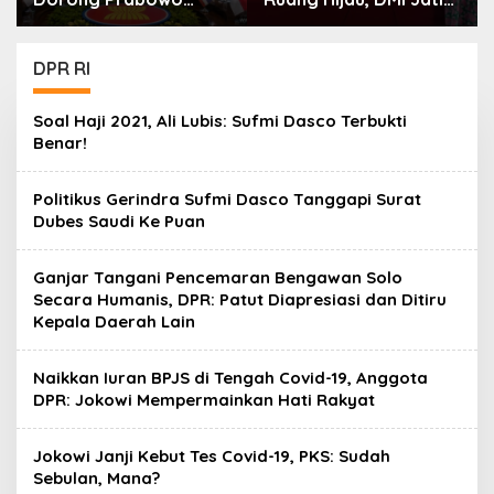
Perkuat Koordinasi
Tanam 300 Bibit
ASEAN Hadapi Dampak
Alpukat
Perang Iran-Israel
DPR RI
Soal Haji 2021, Ali Lubis: Sufmi Dasco Terbukti
Benar!
Politikus Gerindra Sufmi Dasco Tanggapi Surat
Dubes Saudi Ke Puan
Ganjar Tangani Pencemaran Bengawan Solo
Secara Humanis, DPR: Patut Diapresiasi dan Ditiru
Kepala Daerah Lain
Naikkan Iuran BPJS di Tengah Covid-19, Anggota
DPR: Jokowi Mempermainkan Hati Rakyat
Jokowi Janji Kebut Tes Covid-19, PKS: Sudah
Sebulan, Mana?