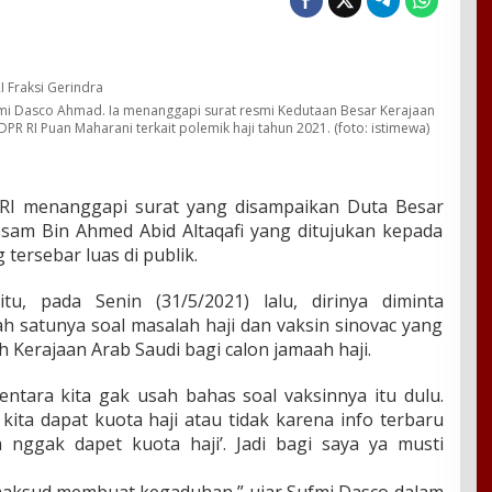
ufmi Dasco Ahmad. Ia menanggapi surat resmi Kedutaan Besar Kerajaan
PR RI Puan Maharani terkait polemik haji tahun 2021. (foto: istimewa)
RI menanggapi surat
yang disampaikan Duta Besar
ssam Bin Ahmed Abid Altaqafi yang ditujukan kepada
ersebar luas di publik.
tu, pada Senin (31/5/2021) lalu, dirinya diminta
h satunya soal masalah haji dan vaksin sinovac yang
h Kerajaan Arab Saudi bagi calon jamaah haji.
entara kita gak usah bahas soal vaksinnya itu dulu.
kita dapat kuota haji atau tidak karena info terbaru
nggak dapet kuota haji’. Jadi bagi saya ya musti
aksud membuat kegaduhan,” ujar Sufmi Dasco dalam