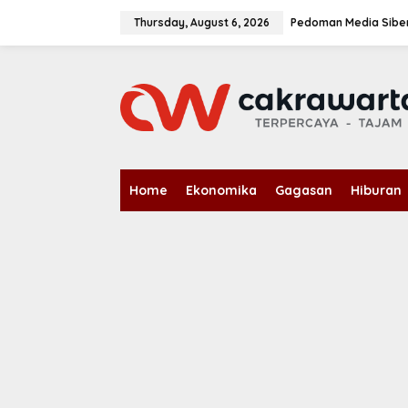
S
k
Thursday, August 6, 2026
Pedoman Media Sibe
i
p
t
o
c
o
n
t
e
n
Home
Ekonomika
Gagasan
Hiburan
t