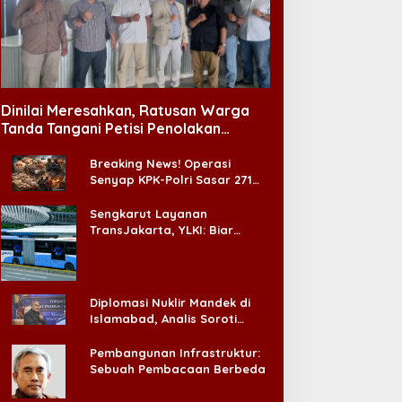
Dinilai Meresahkan, Ratusan Warga
Tanda Tangani Petisi Penolakan
Tempat Hiburan Malam di CitraLand
Breaking News! Operasi
Senyap KPK-Polri Sasar 271
Pabrik di Madura dan Akan
Ada ‘Badai Pemeriksaan’
Sengkarut Layanan
TransJakarta, YLKI: Biar
Cepat, Adakan Forum Dialog
Konsumen!
Diplomasi Nuklir Mandek di
Islamabad, Analis Soroti
Standar Ganda Washington
Pembangunan Infrastruktur:
Sebuah Pembacaan Berbeda