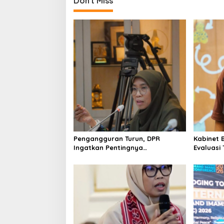
Don't Miss
Pengangguran Turun, DPR
Kabinet 
Ingatkan Pentingnya
Evaluasi
Menciptakan Pekerjaan yang
Keracun
Layak