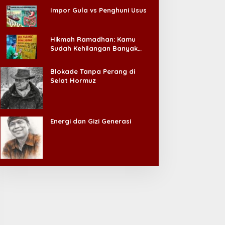
Impor Gula vs Penghuni Usus
Hikmah Ramadhan: Kamu
Sudah Kehilangan Banyak
Hal, Jangan Sampai
Kehilangan Diri Sendiri!
Blokade Tanpa Perang di
Selat Hormuz
Energi dan Gizi Generasi