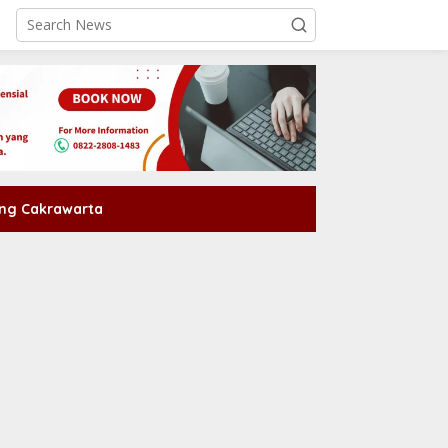
ng Cakrawarta