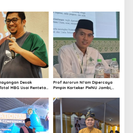
Bayangan Desak
Prof Asrorun Ni’am Dipercaya
 Total MBG Usai Rentetan
Pimpin Karteker PWNU Jambi,
an Massal
Dinilai Simbol Regenerasi
Kepemimpinan NU