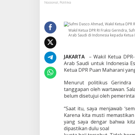
u
Nasional
,
Politika
s
G
e
r
i
Wakil Ketua DPR RI Fraksi Gerindra, S
n
Arab Saudi di Indonesia kepada Ketua D
d
r
a
JAKARTA
– Wakil Ketua DPR-
S
u
Arab Saudi untuk Indonesia E
f
Ketua DPR Puan Maharani yang t
m
i
Menurut politikus Gerindra i
D
tanggapan oleh wartawan. Sala
a
s
belum disetujui oleh pemerinta
c
o
“Saat itu, saya menjawab ‘sem
T
Karena kita musti memastikan 
a
yang saya dengar bahwa kita 
n
g
dipastikan dulu soal
g
kuota haji tersebut.
Tidak berm