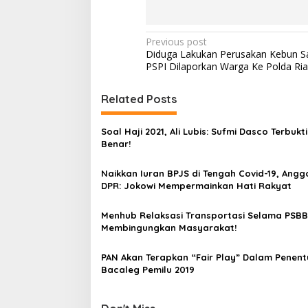
P
Previous post
Diduga Lakukan Perusakan Kebun Sa
o
PSPI Dilaporkan Warga Ke Polda Ri
s
t
Related Posts
n
Soal Haji 2021, Ali Lubis: Sufmi Dasco Terbukti
a
Benar!
v
Naikkan Iuran BPJS di Tengah Covid-19, Angg
i
DPR: Jokowi Mempermainkan Hati Rakyat
g
a
Menhub Relaksasi Transportasi Selama PSBB
Membingungkan Masyarakat!
t
i
PAN Akan Terapkan “Fair Play” Dalam Penen
Bacaleg Pemilu 2019
o
n