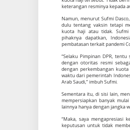
a
keterangan resminya kepada aw
p
i
Namun, menurut Sufmi Dasco, 
S
u
dulu tentang vaksin tetapi 
r
kuota haji atau tidak. Suf
a
pihaknya dapatkan, Indones
t
pembatasan terkait pandemi Co
D
u
b
“Selaku Pimpinan DPR, tentu
e
dengan otoritas resmi sebaga
s
dengan perkembangan kuota h
S
waktu dari pemerintah Indones
a
u
Arab Saudi,” imbuh Sufmi.
d
i
Sementara itu, di sisi lain, m
K
mempersiapkan banyak mulai d
e
lainnya hanya dengan jangka wa
P
u
a
“Maka, saya mengapresiasi k
n
keputusan untuk tidak member