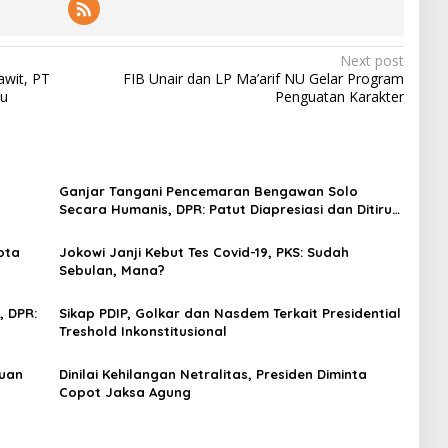
Next post
wit, PT
FIB Unair dan LP Ma’arif NU Gelar Program
au
Penguatan Karakter
Ganjar Tangani Pencemaran Bengawan Solo
Secara Humanis, DPR: Patut Diapresiasi dan Ditiru
Kepala Daerah Lain
ota
Jokowi Janji Kebut Tes Covid-19, PKS: Sudah
Sebulan, Mana?
, DPR:
Sikap PDIP, Golkar dan Nasdem Terkait Presidential
Treshold Inkonstitusional
tuan
Dinilai Kehilangan Netralitas, Presiden Diminta
Copot Jaksa Agung