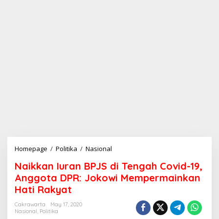
Homepage
/
Politika
/
Nasional
N
a
Naikkan Iuran BPJS di Tengah Covid-19,
i
k
Anggota DPR: Jokowi Mempermainkan
k
Hati Rakyat
a
n
Cakrawarta
May 17, 2020
I
Nasional
,
Politika