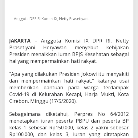
u
r
a
n
Anggota DPR RI Komisi IX, Netty Prasetiyani.
B
P
J
S
JAKARTA
– Anggota Komisi IX DPR RI, Netty
d
Prasetiyani Heryawan menyebut kebijakan
i
Presiden menaikkan iuran BPJS Kesehatan sebagai
T
hal yang mempermainkan hati rakyat.
e
n
g
“Apa yang dilakukan Presiden Jokowi itu menyakiti
a
dan mempermainkan hati rakyat,” katanya usai
h
memberikan bantuan pada warga terdampak
C
Covid-19 di Kelurahan Kecapi, Harja Mukti, Kota
o
v
Cirebon, Minggu (17/5/2020).
i
d
Sebagaimana diketahui, Perpres No 64/2012
-
menetapkan iuran peserta PBPU dan peserta BP
1
kelas 1 sebesar Rp150.000, kelas 2 yakni sebesar
9
,
Rp100.000, dan kelas 3, iuran yang ditetapkan