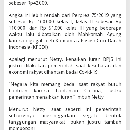
A
sebesar Rp42.000.
n
g
Angka ini lebih rendah dari Perpres 75/2019 yang
g
sebesar Rp 160.000 kelas I, kelas II sebesar Rp
o
t
110.000, dan Rp 51.000 kelas III yang beberapa
a
waktu lalu dibatalkan oleh Mahkamah Agung
D
karena digugat oleh Komunitas Pasien Cuci Darah
P
Indonesia (KPCDI).
R
:
J
Apalagi menurut Netty, kenaikan iuran BPJS ini
o
justru dilakukan pemerintah saat kesehatan dan
k
ekonomi rakyat dihantam badai Covid-19.
o
w
“Negara kita memang beda, saat rakyat butuh
i
M
bantuan karena hantaman Corona, justru
e
pemerintah menaikkan iuran,” imbuh Netty.
m
p
Menurut Netty, saat seperti ini pemerintah
e
seharusnya melonggarkan segala bentuk
r
m
tanggungan masyarakat, bukan justru tambah
a
membebani.