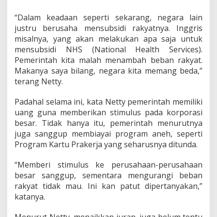
i
n
“Dalam keadaan seperti sekarang, negara lain
k
justru berusaha mensubsidi rakyatnya. Inggris
a
n
misalnya, yang akan melakukan apa saja untuk
H
mensubsidi NHS (National Health Services).
a
Pemerintah kita malah menambah beban rakyat.
t
Makanya saya bilang, negara kita memang beda,”
i
terang Netty.
R
a
k
Padahal selama ini, kata Netty pemerintah memiliki
y
uang guna memberikan stimulus pada korporasi
a
besar. Tidak hanya itu, pemerintah menurutnya
t
juga sanggup membiayai program aneh, seperti
Program Kartu Prakerja yang seharusnya ditunda.
“Memberi stimulus ke perusahaan-perusahaan
besar sanggup, sementara mengurangi beban
rakyat tidak mau. Ini kan patut dipertanyakan,”
katanya.