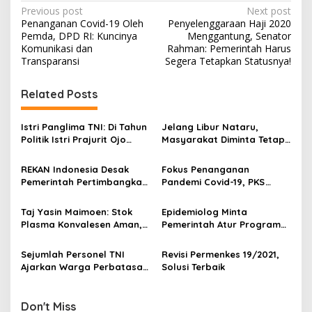
P
Previous post
Next post
Penanganan Covid-19 Oleh
Penyelenggaraan Haji 2020
o
Pemda, DPD RI: Kuncinya
Menggantung, Senator
s
Komunikasi dan
Rahman: Pemerintah Harus
Transparansi
Segera Tetapkan Statusnya!
t
n
Related Posts
a
v
Istri Panglima TNI: Di Tahun
Jelang Libur Nataru,
Politik Istri Prajurit Ojo
Masyarakat Diminta Tetap
i
Neko Neko!
Taati Prokes
g
REKAN Indonesia Desak
Fokus Penanganan
Pemerintah Pertimbangkan
Pandemi Covid-19, PKS
a
Ulang Rencana Vaccinated
Cabut Anjuran Poligami
t
Travel Lane Bagi WNA
Bagi Kadernya
Taj Yasin Maimoen: Stok
Epidemiolog Minta
i
Plasma Konvalesen Aman,
Pemerintah Atur Program
Tapi PMI Jateng Harus
Vaksinasi Agar Tidak
o
Tetap Siaga!
Terjadi Kerumunan
Sejumlah Personel TNI
Revisi Permenkes 19/2021,
n
Ajarkan Warga Perbatasan
Solusi Terbaik
RI-Papua Membuat
Wedang Jahe
Don't Miss