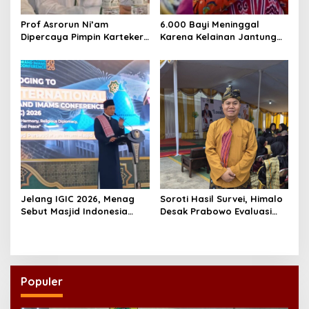
Prof Asrorun Ni’am
6.000 Bayi Meninggal
Dipercaya Pimpin Karteker
Karena Kelainan Jantung
PWNU Jambi, Dinilai Simbol
Bawaan, DPR Desak
Regenerasi Kepemimpinan
Pemerataan Operasi
NU
Jantung Anak
Jelang IGIC 2026, Menag
Soroti Hasil Survei, Himalo
Sebut Masjid Indonesia
Desak Prabowo Evaluasi
Dikagumi Dunia
dan Rombak Kabinet
Populer