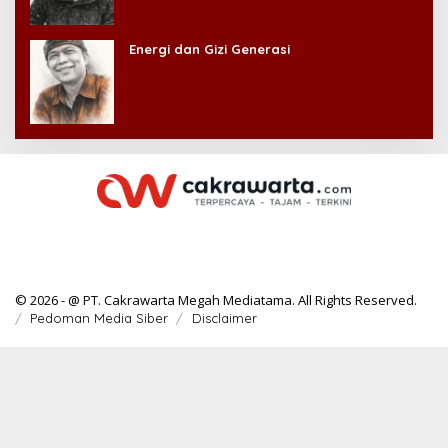
Energi dan Gizi Generasi
© 2026 - @ PT. Cakrawarta Megah Mediatama. All Rights Reserved.
Pedoman Media Siber
Disclaimer