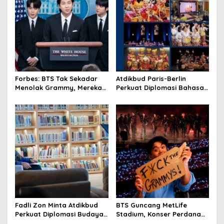
Forbes: BTS Tak Sekadar
Atdikbud Paris-Berlin
Menolak Grammy, Mereka
Perkuat Diplomasi Bahasa
Bongkar Aturan Main
Indonesia di Eropa
‘Diskriminatif’
Fadli Zon Minta Atdikbud
BTS Guncang MetLife
Perkuat Diplomasi Budaya
Stadium, Konser Perdana
Indonesia di Panggung
Tur Dunia ‘ARIRANG’