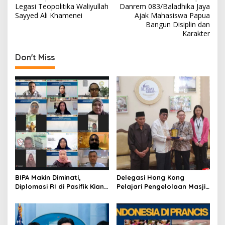
Legasi Teopolitika Waliyullah
Danrem 083/Baladhika Jaya
o
Sayyed Ali Khamenei
Ajak Mahasiswa Papua
s
Bangun Disiplin dan
Karakter
t
n
Don't Miss
a
v
i
g
a
t
i
o
BIPA Makin Diminati,
Delegasi Hong Kong
n
Diplomasi RI di Pasifik Kian
Pelajari Pengelolaan Masjid
Menguat
Al-Akbar Surabaya