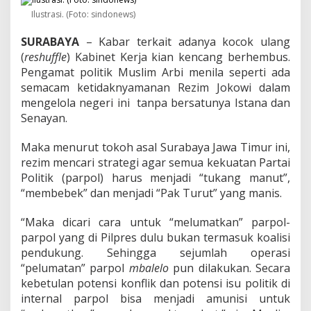
i
Ilustrasi. (Foto: sindonews)
D
i
SURABAYA
– Kabar terkait adanya kocok ulang
n
i
(
reshuffle
) Kabinet Kerja kian kencang berhembus.
l
Pengamat politik Muslim Arbi menila seperti ada
a
semacam ketidaknyamanan Rezim Jokowi dalam
i
mengelola negeri ini tanpa bersatunya Istana dan
M
e
Senayan.
n
g
Maka menurut tokoh asal Surabaya Jawa Timur ini,
a
rezim mencari strategi agar semua kekuatan Partai
r
Politik (parpol) harus menjadi “tukang manut”,
a
h
“membebek” dan menjadi “Pak Turut” yang manis.
P
a
“Maka dicari cara untuk “melumatkan” parpol-
d
parpol yang di Pilpres dulu bukan termasuk koalisi
a
pendukung. Sehingga sejumlah operasi
T
o
“pelumatan” parpol
mbalelo
pun dilakukan. Secara
t
kebetulan potensi konflik dan potensi isu politik di
a
internal parpol bisa menjadi amunisi untuk
l