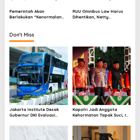
i
Berkeliling Tinjau Abrasi di
PKS: Kenapa Baru
Inhu dan Kuansing
Sekarang?
Pemerintah Akan
RUU Omnibus Law Harus
o
Berlakukan “Kenormalan
Dihentikan, Netty
n
Baru”, PKS: Terburu-buru
Heryawan: Berpotensi
dan Mengkhawatirkan!
Bungkam Dunia Pers
Don't Miss
Jakarta Institute Desak
Kapolri Jadi Anggota
Gubernur DKI Evaluasi
Kehormatan Tapak Suci, Ini
Transjakarta soal
Pesannya untuk Kader
Penumpang Diturunkan