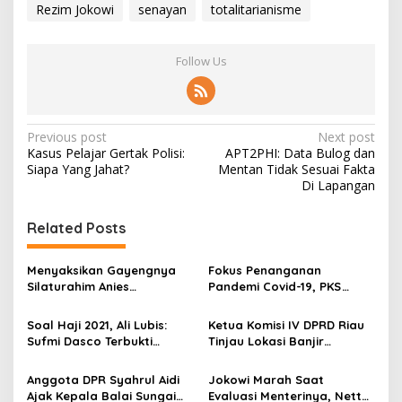
Rezim Jokowi
senayan
totalitarianisme
Follow Us
P
Previous post
Next post
Kasus Pelajar Gertak Polisi:
APT2PHI: Data Bulog dan
o
Siapa Yang Jahat?
Mentan Tidak Sesuai Fakta
s
Di Lapangan
t
Related Posts
n
a
Menyaksikan Gayengnya
Fokus Penanganan
v
Silaturahim Anies
Pandemi Covid-19, PKS
Baswedan Dan Relawan
Cabut Anjuran Poligami
i
Kesehatan Indonesia di
Bagi Kadernya
Soal Haji 2021, Ali Lubis:
Ketua Komisi IV DPRD Riau
g
Rumah Lebak Bulus
Sufmi Dasco Terbukti
Tinjau Lokasi Banjir
Benar!
Pekanbaru
a
Anggota DPR Syahrul Aidi
Jokowi Marah Saat
t
Ajak Kepala Balai Sungai
Evaluasi Menterinya, Netty