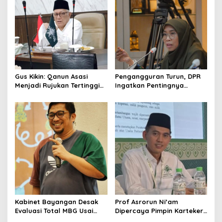
Gus Kikin: Qanun Asasi
Pengangguran Turun, DPR
Menjadi Rujukan Tertinggi
Ingatkan Pentingnya
NU, Melampaui AD/ART
Menciptakan Pekerjaan
yang Layak
Kabinet Bayangan Desak
Prof Asrorun Ni’am
Evaluasi Total MBG Usai
Dipercaya Pimpin Karteker
Rentetan Keracunan
PWNU Jambi, Dinilai Simbol