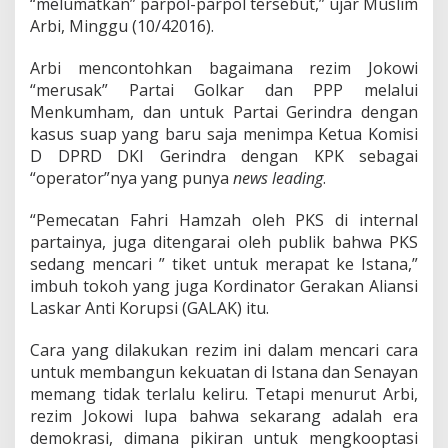
“melumatkan” parpol-parpol tersebut,” ujar Muslim
i
Arbi, Minggu (10/42016).
t
a
r
Arbi mencontohkan bagaimana rezim Jokowi
i
“merusak” Partai Golkar dan PPP melalui
a
Menkumham, dan untuk Partai Gerindra dengan
n
kasus suap yang baru saja menimpa Ketua Komisi
i
s
D DPRD DKI Gerindra dengan KPK sebagai
m
“operator”nya yang punya
news
leading
.
e
“Pemecatan Fahri Hamzah oleh PKS di internal
partainya, juga ditengarai oleh publik bahwa PKS
sedang mencari ” tiket untuk merapat ke Istana,”
imbuh tokoh yang juga Kordinator Gerakan Aliansi
Laskar Anti Korupsi (GALAK) itu.
Cara yang dilakukan rezim ini dalam mencari cara
untuk membangun kekuatan di Istana dan Senayan
memang tidak terlalu keliru. Tetapi menurut Arbi,
rezim Jokowi lupa bahwa sekarang adalah era
demokrasi, dimana pikiran untuk mengkooptasi