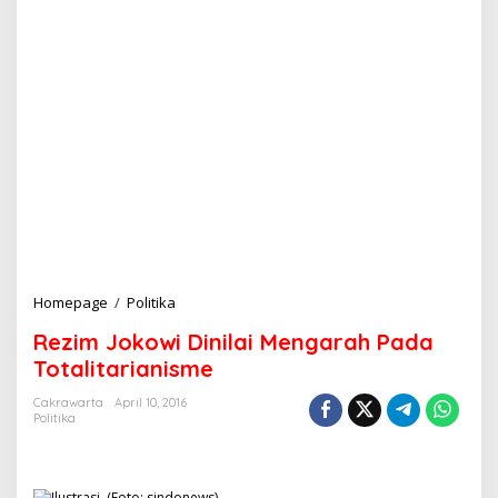
Homepage
/
Politika
R
e
Rezim Jokowi Dinilai Mengarah Pada
z
i
Totalitarianisme
m
J
Cakrawarta
April 10, 2016
Politika
o
k
o
w