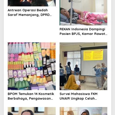
Antrean Operasi Bedah
Saraf Memanjang, DPRD
Jatim Minta Layanan RSUD
Dr. Soetomo Dievaluasi
REKAN Indonesia Dampingi
Pasien BPJS, Kamar Rawat
Inap Akhirnya Tersedia
BPOM Temukan 14 Kosmetik
Survei Mahasiswa FKM
Berbahaya, Pengawasan
UNAIR Ungkap Celah
Penjualan Daring Didesak
Pencegahan DBD di
Diperketat
Permukiman Surabaya