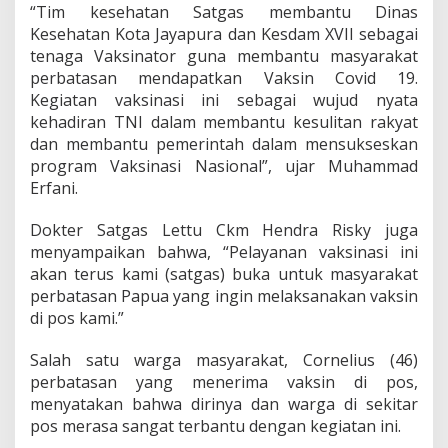
y
“Tim kesehatan Satgas membantu Dinas
a
Kesehatan Kota Jayapura dan Kesdam XVII sebagai
r
tenaga Vaksinator guna membantu masyarakat
a
k
perbatasan mendapatkan Vaksin Covid 19.
a
Kegiatan vaksinasi ini sebagai wujud nyata
t
kehadiran TNI dalam membantu kesulitan rakyat
d
dan membantu pemerintah dalam mensukseskan
i
program Vaksinasi Nasional”, ujar Muhammad
P
e
Erfani.
r
b
Dokter Satgas Lettu Ckm Hendra Risky juga
a
menyampaikan bahwa, “Pelayanan vaksinasi ini
t
akan terus kami (satgas) buka untuk masyarakat
a
s
perbatasan Papua yang ingin melaksanakan vaksin
a
di pos kami.”
n
R
Salah satu warga masyarakat, Cornelius (46)
I
perbatasan yang menerima vaksin di pos,
-
P
menyatakan bahwa dirinya dan warga di sekitar
N
pos merasa sangat terbantu dengan kegiatan ini.
G