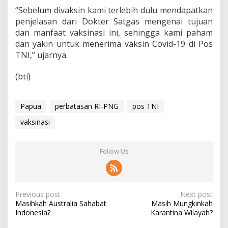
“Sebelum divaksin kami terlebih dulu mendapatkan
penjelasan dari Dokter Satgas mengenai tujuan
dan manfaat vaksinasi ini, sehingga kami paham
dan yakin untuk menerima vaksin Covid-19 di Pos
TNI,” ujarnya.
(bti)
Papua
perbatasan RI-PNG
pos TNI
vaksinasi
Follow Us
P
Previous post
Next post
Masihkah Australia Sahabat
Masih Mungkinkah
o
Indonesia?
Karantina Wilayah?
s