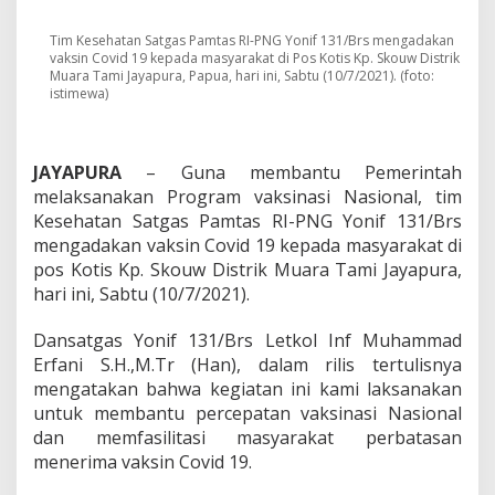
n
V
a
Tim Kesehatan Satgas Pamtas RI-PNG Yonif 131/Brs mengadakan
vaksin Covid 19 kepada masyarakat di Pos Kotis Kp. Skouw Distrik
k
Muara Tami Jayapura, Papua, hari ini, Sabtu (10/7/2021). (foto:
s
istimewa)
i
n
a
s
JAYAPURA
– Guna membantu Pemerintah
i
melaksanakan Program vaksinasi Nasional, tim
C
Kesehatan Satgas Pamtas RI-PNG Yonif 131/Brs
o
v
mengadakan vaksin Covid 19 kepada masyarakat di
i
pos Kotis Kp. Skouw Distrik Muara Tami Jayapura,
d
hari ini, Sabtu (10/7/2021).
-
1
Dansatgas Yonif 131/Brs Letkol Inf Muhammad
9
P
Erfani S.H.,M.Tr (Han), dalam rilis tertulisnya
a
mengatakan bahwa kegiatan ini kami laksanakan
d
untuk membantu percepatan vaksinasi Nasional
a
dan memfasilitasi masyarakat perbatasan
M
a
menerima vaksin Covid 19.
s