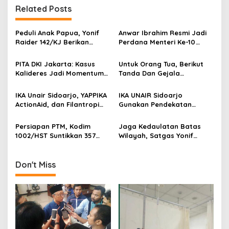
t
Related Posts
n
Peduli Anak Papua, Yonif
Anwar Ibrahim Resmi Jadi
a
Raider 142/KJ Berikan
Perdana Menteri Ke-10
v
Yankes Warga Tolikara
Malaysia, Jokowi Jadi
Dengan TMC
Kepala Negara Pertama
PITA DKI Jakarta: Kasus
Untuk Orang Tua, Berikut
i
Yang Langsung Ucapkan
Kalideres Jadi Momentum
Tanda Dan Gejala
g
Selamat
Bangun Kepedulian Sosial!
Gangguan Ginjal Akut Pada
Anak
a
IKA Unair Sidoarjo, YAPPIKA
IKA UNAIR Sidoarjo
ActionAid, dan Filantropi
Gunakan Pendekatan
t
Indonesia Gelar Vaksinasi
Khusus Kejar Target
i
Sasar Lansia
Vaksinasi Lansia
Persiapan PTM, Kodim
Jaga Kedaulatan Batas
1002/HST Suntikkan 357
Wilayah, Satgas Yonif
o
Dosis Sinovac Untuk SMKN 2
131/Brs Cek Patok MM 2.2
n
Barabai
Perbatasan RI-PNG
Don't Miss