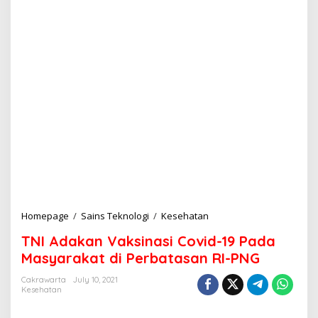
Homepage
/
Sains Teknologi
/
Kesehatan
T
N
TNI Adakan Vaksinasi Covid-19 Pada
I
A
Masyarakat di Perbatasan RI-PNG
d
a
Cakrawarta
July 10, 2021
Kesehatan
k
a