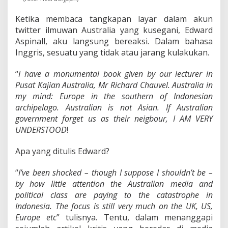
s
t
Ketika membaca tangkapan layar dalam akun
r
twitter ilmuwan Australia yang kusegani, Edward
a
l
Aspinall, aku langsung bereaksi. Dalam bahasa
i
Inggris, sesuatu yang tidak atau jarang kulakukan.
a
S
“
I have a monumental book given by our lecturer in
a
Pusat Kajian Australia, Mr Richard Chauvel. Australia in
h
a
my mind: Europe in the southern of Indonesian
b
archipelago. Australian is not Asian. If Australian
a
government forget us as their neigbour, I AM VERY
t
UNDERSTOOD
!
I
n
d
Apa yang ditulis Edward?
o
n
“
I’ve been shocked – though I suppose I shouldn’t be –
e
by how little attention the Australian media and
s
political class are paying to the catastrophe in
i
a
Indonesia. The focus is still very much on the UK, US,
?
Europe etc
” tulisnya. Tentu, dalam menanggapi