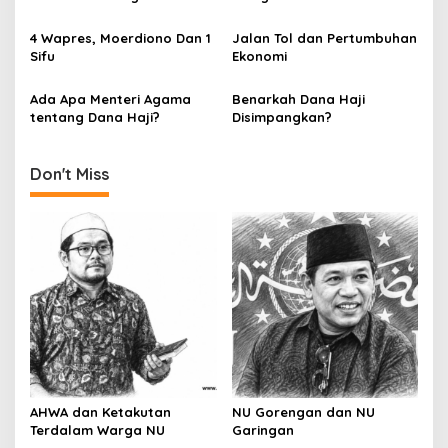
Indonesia Masters 2021
Thomas Cup 2020
a
4 Wapres, Moerdiono Dan 1
Jalan Tol dan Pertumbuhan
t
Sifu
Ekonomi
i
Ada Apa Menteri Agama
Benarkah Dana Haji
o
tentang Dana Haji?
Disimpangkan?
n
Don't Miss
AHWA dan Ketakutan
NU Gorengan dan NU
Terdalam Warga NU
Garingan