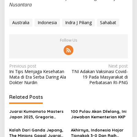
Nusantara
Australia
Indonesia
Indra J Piliang
Sahabat
Follow Us
P
Previous post
Next post
Ini Tips Menjaga Kesehatan
TNI Adakan Vaksinasi Covid-
o
Mata di Era Serba Daring Ala
19 Pada Masyarakat di
s
Dokter Nurdin
Perbatasan RI-PNG
t
Related Posts
n
a
Juarai Kumamoto Masters
100 Pulau Akan Dilelang, Ini
v
Japan 2023, Gregoria
Jawaban Kementerian KKP
Mariska Tunjung Ciptakan
i
Sejarah
Kalah Dari Ganda Jepang,
Akhirnya, Indonesia Hajar
g
The Minions Gagal Juarai
Tiongkok 3-0 Dan Raih