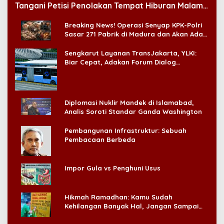
Tangani Petisi Penolakan Tempat Hiburan Malam
di CitraLand
Breaking News! Operasi Senyap KPK-Polri
Sasar 271 Pabrik di Madura dan Akan Ada
‘Badai Pemeriksaan’
Sengkarut Layanan TransJakarta, YLKI:
Biar Cepat, Adakan Forum Dialog
Konsumen!
Diplomasi Nuklir Mandek di Islamabad,
Analis Soroti Standar Ganda Washington
Pembangunan Infrastruktur: Sebuah
Pembacaan Berbeda
Impor Gula vs Penghuni Usus
Hikmah Ramadhan: Kamu Sudah
Kehilangan Banyak Hal, Jangan Sampai
Kehilangan Diri Sendiri!