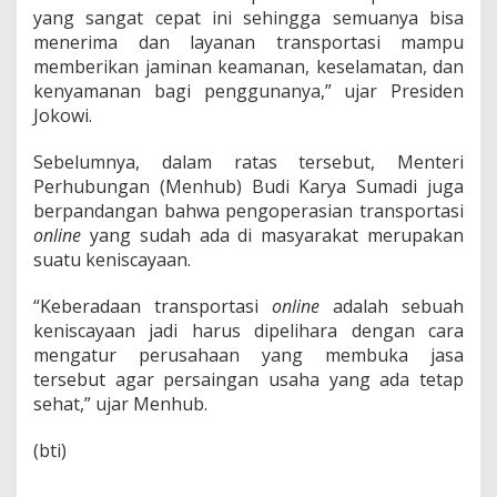
t
yang sangat cepat ini sehingga semuanya bisa
u
menerima dan layanan transportasi mampu
k
M
memberikan jaminan keamanan, keselamatan, dan
e
kenyamanan bagi penggunanya,” ujar Presiden
n
Jokowi.
j
a
Sebelumnya, dalam ratas tersebut, Menteri
m
i
Perhubungan (Menhub) Budi Karya Sumadi juga
n
berpandangan bahwa pengoperasian transportasi
K
online
yang sudah ada di masyarakat merupakan
e
suatu keniscayaan.
s
e
l
“Keberadaan transportasi
online
adalah sebuah
a
keniscayaan jadi harus dipelihara dengan cara
m
mengatur perusahaan yang membuka jasa
a
tersebut agar persaingan usaha yang ada tetap
t
sehat,” ujar Menhub.
a
n
M
(bti)
a
s