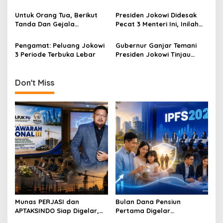
Membeli Obat
t
Untuk Orang Tua, Berikut
Presiden Jokowi Didesak
i
Tanda Dan Gejala
Pecat 3 Menteri Ini, Inilah
Gangguan Ginjal Akut Pada
Alasannya
o
Anak
Pengamat: Peluang Jokowi
Gubernur Ganjar Temani
n
3 Periode Terbuka Lebar
Presiden Jokowi Tinjau
Vaksinasi Door To Door di
Klaten
Don't Miss
Munas PERJASI dan
Bulan Dana Pensiun
APTAKSINDO Siap Digelar,
Pertama Digelar
Bahas Regenerasi hingga
September, Industri