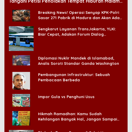
Tangani Petisi Penolakan Tempat Hiburan Malam
di CitraLand
Breaking News! Operasi Senyap KPK-Polri
Sasar 271 Pabrik di Madura dan Akan Ada
‘Badai Pemeriksaan’
Sengkarut Layanan TransJakarta, YLKI:
Biar Cepat, Adakan Forum Dialog
Konsumen!
Diplomasi Nuklir Mandek di Islamabad,
Analis Soroti Standar Ganda Washington
Pembangunan Infrastruktur: Sebuah
Pembacaan Berbeda
Impor Gula vs Penghuni Usus
Hikmah Ramadhan: Kamu Sudah
Kehilangan Banyak Hal, Jangan Sampai
Kehilangan Diri Sendiri!