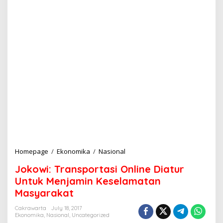
Homepage
/
Ekonomika
/
Nasional
J
o
Jokowi: Transportasi Online Diatur
k
o
Untuk Menjamin Keselamatan
w
Masyarakat
i
:
Cakrawarta
July 18, 2017
T
Ekonomika
,
Nasional
,
Uncategorized