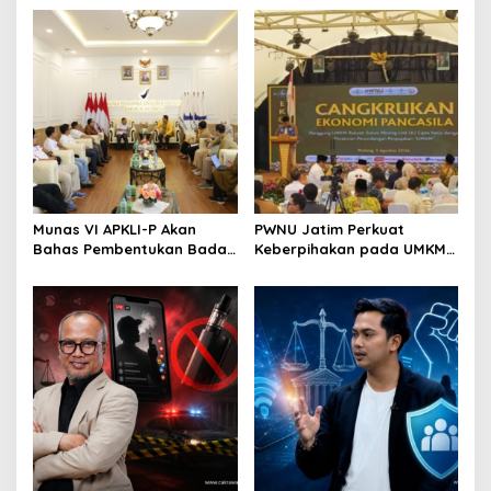
Revisi AD/ART
Perkuat Ekosistem Pensiun
Berkelanjutan
Munas VI APKLI-P Akan
PWNU Jatim Perkuat
Bahas Pembentukan Badan
Keberpihakan pada UMKM
Perekonomian UMKM RI,
Lewat Ekonomi Pancasila
Dinilai Penting Hadapi
Bonus Demografi