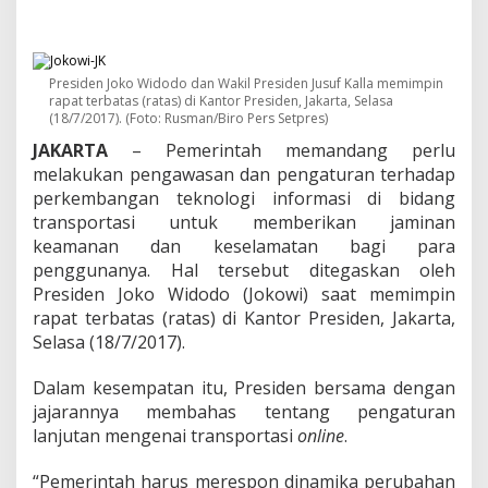
r
a
n
s
p
Presiden Joko Widodo dan Wakil Presiden Jusuf Kalla memimpin
o
rapat terbatas (ratas) di Kantor Presiden, Jakarta, Selasa
r
(18/7/2017). (Foto: Rusman/Biro Pers Setpres)
t
JAKARTA
– Pemerintah memandang perlu
a
melakukan pengawasan dan pengaturan terhadap
s
perkembangan teknologi informasi di bidang
i
O
transportasi untuk memberikan jaminan
n
keamanan dan keselamatan bagi para
l
penggunanya. Hal tersebut ditegaskan oleh
i
Presiden Joko Widodo (Jokowi) saat memimpin
n
e
rapat terbatas (ratas) di Kantor Presiden, Jakarta,
D
Selasa (18/7/2017).
i
a
Dalam kesempatan itu, Presiden bersama dengan
t
jajarannya membahas tentang pengaturan
u
r
lanjutan mengenai transportasi
online
.
U
n
“Pemerintah harus merespon dinamika perubahan