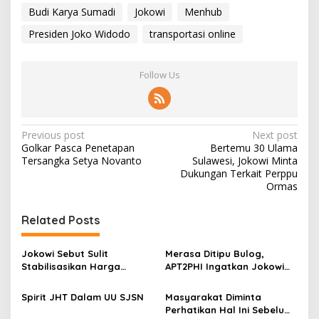
y
Budi Karya Sumadi
Jokowi
Menhub
a
r
Presiden Joko Widodo
transportasi online
a
k
a
Follow Us
t
P
Previous post
Next post
Golkar Pasca Penetapan
Bertemu 30 Ulama
o
Tersangka Setya Novanto
Sulawesi, Jokowi Minta
s
Dukungan Terkait Perppu
Ormas
t
n
Related Posts
a
v
Jokowi Sebut Sulit
Merasa Ditipu Bulog,
Stabilisasikan Harga
APT2PHI Ingatkan Jokowi
i
Gabah, APT2PHI: Tidak Sulit,
Akan Gagalnya Stabilisasi
g
Asal Ada Kemauan Serius!
Harga Beras Nasional
Spirit JHT Dalam UU SJSN
Masyarakat Diminta
Perhatikan Hal Ini Sebelum
a