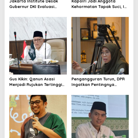
Jakarta Institute Desak
Kapolri Jadi Anggota
Gubernur DKI Evaluasi
Kehormatan Tapak Suci, Ini
Transjakarta soal
Pesannya untuk Kader
Penumpang Diturunkan
Gus Kikin: Qanun Asasi
Pengangguran Turun, DPR
Menjadi Rujukan Tertinggi
Ingatkan Pentingnya
NU, Melampaui AD/ART
Menciptakan Pekerjaan
yang Layak