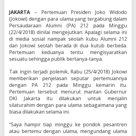
e
n
JAKARTA
– Pertemuan Presiden Joko Widodo
j
e
(Jokowi) dengan para ulama yang tergabung dalam
l
Persaudaraan Alumni (PA) 212 pada Minggu
a
(22/4/2018) dinilai mengejutkan. Apalagi selama ini
s
di media sosial nampak seolah kubu Alumni 212
a
n
dan Jokowi seolah berada di dua kutub berbeda.
J
Pertemuan keduanya tentu mengisyaratkan
o
sesuatu sehingga publik bertanya-tanya.
k
o
Tak ingin terjadi polemik, Rabu (25/4/2018) Jokowi
w
i
memberikan penjelasan seputar pertemuannya
dengan PA 212 pada Minggu kemarin itu.
Pertemuan tersebut menurut mantan Gubernur
DKI Jakarta itu dilakukan untuk menjalin
silaturahim dengan para ulama sebagaimana yang
biasa dilakukan selama ini.
“Saya hampir tiap minggu ke pondok pesantren
atau bertemu dengan ulama, mengundang ulama