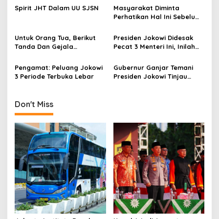
g
Asal Ada Kemauan Serius!
Harga Beras Nasional
Spirit JHT Dalam UU SJSN
Masyarakat Diminta
Perhatikan Hal Ini Sebelum
a
Membeli Obat
t
Untuk Orang Tua, Berikut
Presiden Jokowi Didesak
i
Tanda Dan Gejala
Pecat 3 Menteri Ini, Inilah
Gangguan Ginjal Akut Pada
Alasannya
o
Anak
Pengamat: Peluang Jokowi
Gubernur Ganjar Temani
n
3 Periode Terbuka Lebar
Presiden Jokowi Tinjau
Vaksinasi Door To Door di
Klaten
Don't Miss