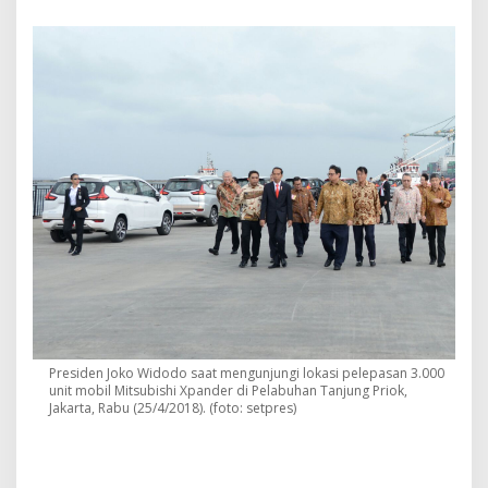
e
r
s
a
u
d
a
r
a
a
n
A
l
u
m
n
i
2
1
2
Presiden Joko Widodo saat mengunjungi lokasi pelepasan 3.000
unit mobil Mitsubishi Xpander di Pelabuhan Tanjung Priok,
,
Jakarta, Rabu (25/4/2018). (foto: setpres)
I
n
i
P