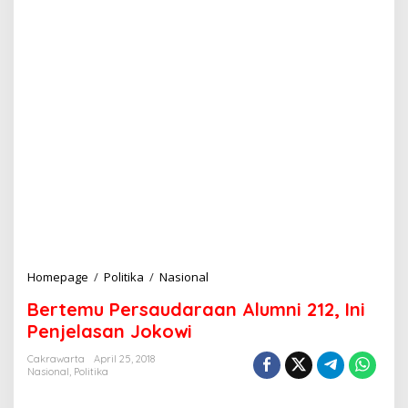
Homepage
/
Politika
/
Nasional
B
e
Bertemu Persaudaraan Alumni 212, Ini
r
t
Penjelasan Jokowi
e
m
Cakrawarta
April 25, 2018
Nasional
,
Politika
u
P