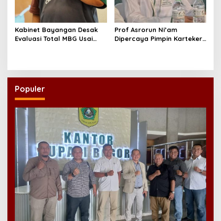
Kabinet Bayangan Desak
Prof Asrorun Ni’am
Evaluasi Total MBG Usai
Dipercaya Pimpin Karteker
Rentetan Keracunan
PWNU Jambi, Dinilai Simbol
Massal
Regenerasi Kepemimpinan
NU
Populer