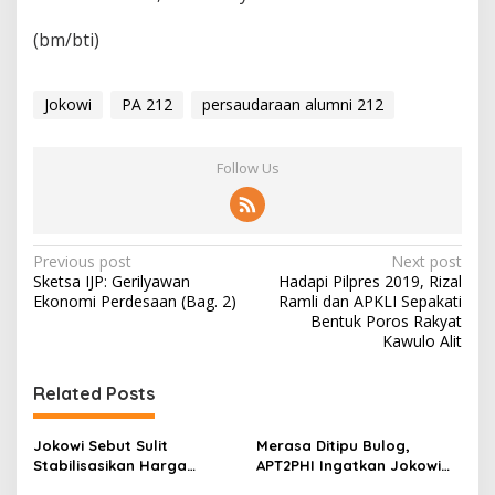
(bm/bti)
Jokowi
PA 212
persaudaraan alumni 212
Follow Us
P
Previous post
Next post
Sketsa IJP: Gerilyawan
Hadapi Pilpres 2019, Rizal
o
Ekonomi Perdesaan (Bag. 2)
Ramli dan APKLI Sepakati
s
Bentuk Poros Rakyat
Kawulo Alit
t
n
Related Posts
a
v
Jokowi Sebut Sulit
Merasa Ditipu Bulog,
Stabilisasikan Harga
APT2PHI Ingatkan Jokowi
i
Gabah, APT2PHI: Tidak Sulit,
Akan Gagalnya Stabilisasi