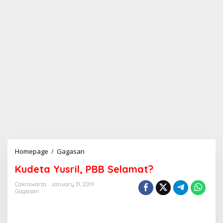
Homepage
/
Gagasan
K
u
Kudeta Yusril, PBB Selamat?
d
e
Cakrawarta
January 31, 2019
t
Gagasan
a
Y
u