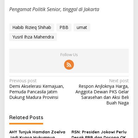
Pengamat Politik Senior, tinggal di Jakarta
Habib Rizieq Shihab
PBB
umat
Yusril Ihza Mahendra
Follow Us
P
Previous post
Next post
Demi Akselerasi Kemajuan,
Respon Anjloknya Harga,
o
Pemuda Pancasila Jatim
Anggota Dewan PKS Gelar
s
Dukung Madura Provinsi
Sarasehan dan Aksi Beli
Buah Naga
t
n
Related Posts
a
v
AHY Tunjuk Hamdan Zoelva
RSN: Presiden Jokowi Perlu
Jadi Kuasa Hukumnya,
Desak PBB dan Dorong OKI