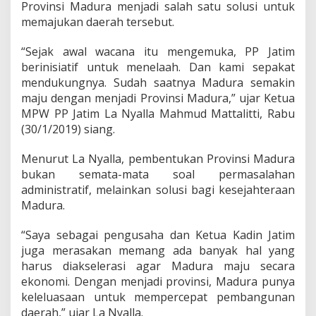
a
Provinsi Madura menjadi salah satu solusi untuk
s
memajukan daerah tersebut.
i
l
“Sejak awal wacana itu mengemuka, PP Jatim
a
J
berinisiatif untuk menelaah. Dan kami sepakat
a
mendukungnya. Sudah saatnya Madura semakin
t
maju dengan menjadi Provinsi Madura,” ujar Ketua
i
MPW PP Jatim La Nyalla Mahmud Mattalitti, Rabu
m
(30/1/2019) siang.
D
u
k
Menurut La Nyalla, pembentukan Provinsi Madura
u
bukan semata-mata soal permasalahan
n
administratif, melainkan solusi bagi kesejahteraan
g
Madura.
M
a
d
“Saya sebagai pengusaha dan Ketua Kadin Jatim
u
juga merasakan memang ada banyak hal yang
r
harus diakselerasi agar Madura maju secara
a
ekonomi. Dengan menjadi provinsi, Madura punya
P
r
keleluasaan untuk mempercepat pembangunan
o
daerah,” ujar La Nyalla.