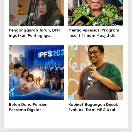
Pengangguran Turun, DPR
Menag Apresiasi Program
Ingatkan Pentingnya
Insentif Imam Masjid di
Menciptakan Pekerjaan
Jatim, DMI Dorong Jadi
yang Layak
Model Nasional
Bulan Dana Pensiun
Kabinet Bayangan Desak
Pertama Digelar
Evaluasi Total MBG Usai
September, Industri
Rentetan Keracunan
Perkuat Ekosistem Pensiun
Massal
Berkelanjutan