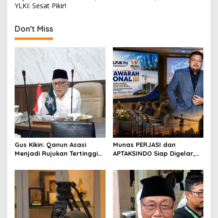
o
YLKI: Sesat Pikir!
s
t
Don't Miss
n
a
v
i
g
a
t
i
Gus Kikin: Qanun Asasi
Munas PERJASI dan
o
Menjadi Rujukan Tertinggi
APTAKSINDO Siap Digelar,
NU, Melampaui AD/ART
Bahas Regenerasi hingga
n
Revisi AD/ART