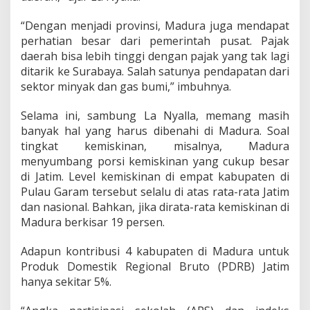
v
i
“Dengan menjadi provinsi, Madura juga mendapat
n
perhatian besar dari pemerintah pusat. Pajak
s
i
daerah bisa lebih tinggi dengan pajak yang tak lagi
ditarik ke Surabaya. Salah satunya pendapatan dari
sektor minyak dan gas bumi,” imbuhnya.
Selama ini, sambung La Nyalla, memang masih
banyak hal yang harus dibenahi di Madura. Soal
tingkat kemiskinan, misalnya, Madura
menyumbang porsi kemiskinan yang cukup besar
di Jatim. Level kemiskinan di empat kabupaten di
Pulau Garam tersebut selalu di atas rata-rata Jatim
dan nasional. Bahkan, jika dirata-rata kemiskinan di
Madura berkisar 19 persen.
Adapun kontribusi 4 kabupaten di Madura untuk
Produk Domestik Regional Bruto (PDRB) Jatim
hanya sekitar 5%.