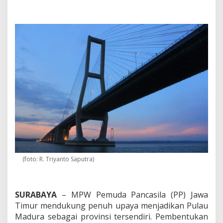
l
e
r
a
s
i
K
e
m
a
j
u
a
n
,
P
e
m
(foto: R. Triyanto Saputra)
u
d
a
P
SURABAYA
– MPW Pemuda Pancasila (PP) Jawa
a
Timur mendukung penuh upaya menjadikan Pulau
n
c
Madura sebagai provinsi tersendiri. Pembentukan