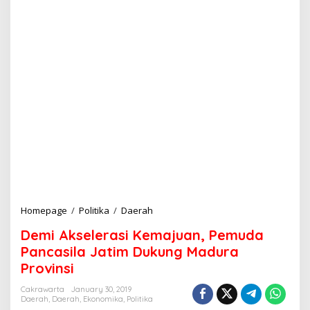
Homepage
/
Politika
/
Daerah
D
e
Demi Akselerasi Kemajuan, Pemuda
m
i
Pancasila Jatim Dukung Madura
A
Provinsi
k
s
Cakrawarta
January 30, 2019
e
Daerah
,
Daerah
,
Ekonomika
,
Politika