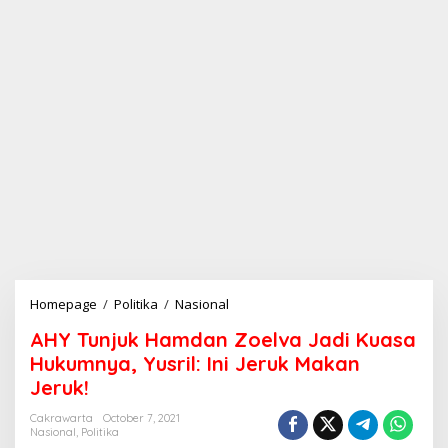
Homepage
/
Politika
/
Nasional
A
H
AHY Tunjuk Hamdan Zoelva Jadi Kuasa
Y
T
Hukumnya, Yusril: Ini Jeruk Makan
u
Jeruk!
n
j
Cakrawarta
October 7, 2021
u
Nasional
,
Politika