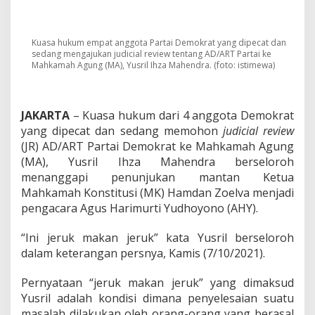
k
H
a
m
Kuasa hukum empat anggota Partai Demokrat yang dipecat dan
d
sedang mengajukan judicial review tentang AD/ART Partai ke
a
Mahkamah Agung (MA), Yusril Ihza Mahendra. (foto: istimewa)
n
Z
o
JAKARTA
– Kuasa hukum dari 4 anggota Demokrat
e
l
yang dipecat dan sedang memohon
judicial review
v
(JR) AD/ART Partai Demokrat ke Mahkamah Agung
a
(MA), Yusril Ihza Mahendra berseloroh
J
menanggapi penunjukan mantan Ketua
a
d
Mahkamah Konstitusi (MK) Hamdan Zoelva menjadi
i
pengacara Agus Harimurti Yudhoyono (AHY).
K
u
“Ini jeruk makan jeruk” kata Yusril berseloroh
a
dalam keterangan persnya, Kamis (7/10/2021).
s
a
H
Pernyataan “jeruk makan jeruk” yang dimaksud
u
Yusril adalah kondisi dimana penyelesaian suatu
k
masalah dilakukan oleh orang-orang yang berasal