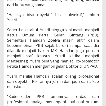
u
dari kubu yang sama.
m
n
y
“Hasilnya bisa obyektif bisa subyektif,” imbuh
a
Yusril.
,
Y
Seperti diketahui, Yusril hingga kini masih menjadi
u
Ketua Umum Partai Bulan Bintang (PBB).
s
r
Sementara Hamdan Zoelva masih aktif dalam
i
kepemimpinan PBB sejak berdiri sampai saat dia
l
dilantik menjadi hakim MK. Hamdan juga pernah
:
menjadi staf khusus Yusril ketika menjadi
I
n
Mensesneg. Yusril pula yang menjadi co-promotor
i
ketika Hamdan mengambil gelar Doktor di UNPAD.
J
e
Yusril menilai Hamdan adalah orang profesional
r
dan obyektif. Pikirannya jernih dan jauh dari sikap
u
k
emosional.
M
a
“Kader-kader PBB umumnya cerdas dan
k
profesional, apalagi menangani soal-soal hukum.
a