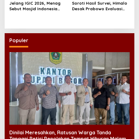
Jelang IGIC 2026, Menag
Soroti Hasil Survei, Himalo
Sebut Masjid Indonesia
Desak Prabowo Evaluasi
Dikagumi Dunia
dan Rombak Kabinet
Populer
Dinilai Meresahkan, Ratusan Warga Tanda
Tangani Petisi Penolakan Tempat Hiburan Malam