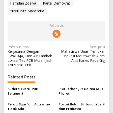
Hamdan Zoelva
Partai Demokrat
Yusril Ihza Mahendra
Follow Us
P
Previous post
Next post
Kerjasama Dengan
Mahasiswa Unair Temukan
o
SWABAJA, Lion Air Tambah
Inovasi Mouthwash Alami
s
Lokasi Tes PCR Murah Jadi
Anti-Karies Pada Gigi
Total 116 Titik
t
n
Related Posts
a
v
Kudeta Yusril, PBB
PBB Terhanyut Dalam Arus
Selamat?
Pilpres
i
g
Perda Syari’ah: Ada atau
Partai Bulan Bintang, Yusril
Tidak Ada
dan Prabowo
a