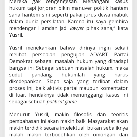
Mereka gak cengengesan. Menangani kasus
n
J
hukum tapi jorjoran bikin manuver politik hantem
e
sana hantem sini seperti pakai jurus dewa mabuk
r
dalam dunia persilatan. Karena itu saya gembira
u
mendengar Hamdan jadi
lawyer
pihak sana,” kata
k
Yusril.
!
Yusril menekankan bahwa dirinya ingin sekali
melihat persoalan pengujian AD/ART Partai
Demokrat sebagai masalah hukum yang dihadapi
bangsa ini. Sebagai sebuah masalah hukum, maka
sudut pandang hukumlah yang harus
dikedepankan. Siapa saja yang terlibat dalam
proses ini, baik aktivis partai maupun komentator
di luar, hendaknya tidak menunggangi kasus ini
sebagai sebuah
political game
.
Menurut Yusril, makin filosofis dan teoritis
pembahasan ini akan makin baik. Masyarakat akan
makin terdidik secara intelektual, bukan sebaliknya
malah makin terbodohkan oleh omongan dan