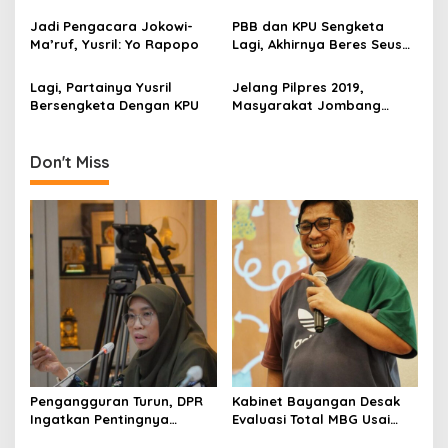
t
Jadi Pengacara Jokowi-
PBB dan KPU Sengketa
i
Ma’ruf, Yusril: Yo Rapopo
Lagi, Akhirnya Beres Seusai
Mediasi Oleh Bawaslu
o
Lagi, Partainya Yusril
Jelang Pilpres 2019,
n
Bersengketa Dengan KPU
Masyarakat Jombang
Deklarasikan Dukungan Ke
Yusril Ihza Mahendra
Don't Miss
Pengangguran Turun, DPR
Kabinet Bayangan Desak
Ingatkan Pentingnya
Evaluasi Total MBG Usai
Menciptakan Pekerjaan
Rentetan Keracunan