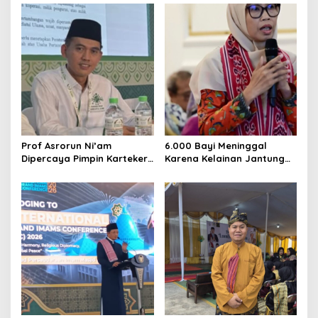
yang Layak
Massal
Prof Asrorun Ni’am
6.000 Bayi Meninggal
Dipercaya Pimpin Karteker
Karena Kelainan Jantung
PWNU Jambi, Dinilai Simbol
Bawaan, DPR Desak
Regenerasi Kepemimpinan
Pemerataan Operasi
NU
Jantung Anak