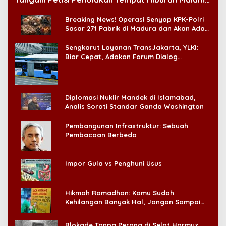
di CitraLand
Breaking News! Operasi Senyap KPK-Polri
Sasar 271 Pabrik di Madura dan Akan Ada
‘Badai Pemeriksaan’
Sengkarut Layanan TransJakarta, YLKI:
Biar Cepat, Adakan Forum Dialog
Konsumen!
Diplomasi Nuklir Mandek di Islamabad,
Analis Soroti Standar Ganda Washington
Pembangunan Infrastruktur: Sebuah
Pembacaan Berbeda
Impor Gula vs Penghuni Usus
Hikmah Ramadhan: Kamu Sudah
Kehilangan Banyak Hal, Jangan Sampai
Kehilangan Diri Sendiri!
Blokade Tanpa Perang di Selat Hormuz