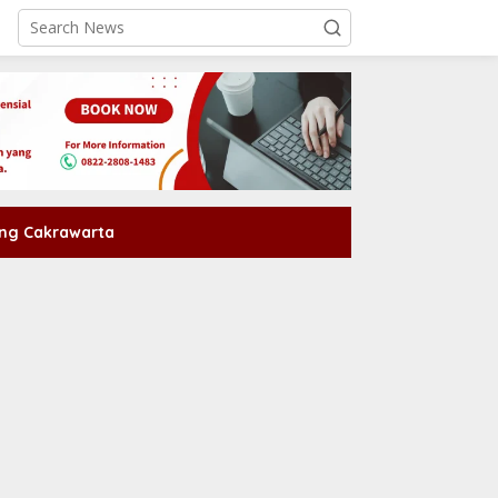
ng Cakrawarta