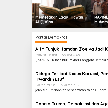
Lagu Tilawah
RAPIMDA Pemuda
Muhammadiyah Ponorogo
Mualaf
Teguhkan Politik
Kebangsaan Berbasis
Integritas
Partai Demokrat
AHY Tunjuk Hamdan Zoelva Jadi Ku
Nasional
,
Politika
|
October 7, 2021
B
Y
JAKARTA – Kuasa hukum dari 4 anggota Demokra
C
A
K
R
Diduga Terlibat Kasus Korupsi, P
A
Irwandi Yusuf
W
A
Daerah
,
Politika
|
August 5, 2016
B
R
Y
T
JAKARTA – Mendekati pendaftaran calon Gubernu
C
A
A
K
R
Donald Trump, Demokrasi dan Ag
A