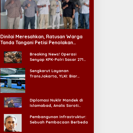
akao Geser HYBE, Jadi
Memetakan Lagu Tilawah
aksasa Hiburan
Al-Qur’an
erpendapatan Terbesar
Dinilai Meresahkan, Ratusan Warga
orea Selatan
Tanda Tangani Petisi Penolakan
Tempat Hiburan Malam di CitraLand
Breaking News! Operasi
Senyap KPK-Polri Sasar 271
Pabrik di Madura dan Akan
Ada ‘Badai Pemeriksaan’
Sengkarut Layanan
TransJakarta, YLKI: Biar
Cepat, Adakan Forum Dialog
Konsumen!
Diplomasi Nuklir Mandek di
Islamabad, Analis Soroti
Standar Ganda Washington
Pembangunan Infrastruktur:
Sebuah Pembacaan Berbeda