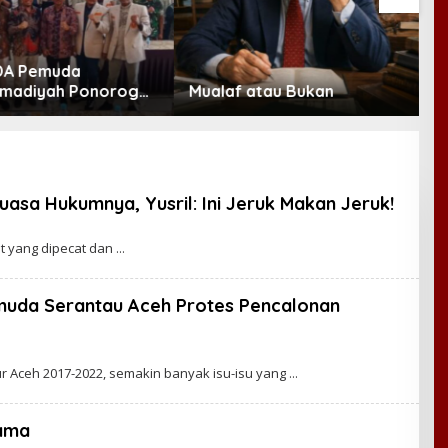
Kim Go Eun Raih Daesang
K
 atau Bukan
Blue Dragon Series Awards
R
2026
B
K
asa Hukumnya, Yusril: Ini Jeruk Makan Jeruk!
t yang dipecat dan
emuda Serantau Aceh Protes Pencalonan
r Aceh 2017-2022, semakin banyak isu-isu yang
ama