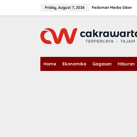
S
k
Friday, August 7, 2026
Pedoman Media Siber
i
p
t
o
c
o
n
t
e
n
Home
Ekonomika
Gagasan
Hiburan
t