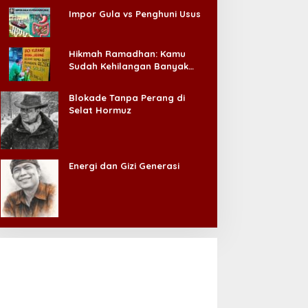
Impor Gula vs Penghuni Usus
Hikmah Ramadhan: Kamu
Sudah Kehilangan Banyak
Hal, Jangan Sampai
Kehilangan Diri Sendiri!
Blokade Tanpa Perang di
Selat Hormuz
Energi dan Gizi Generasi