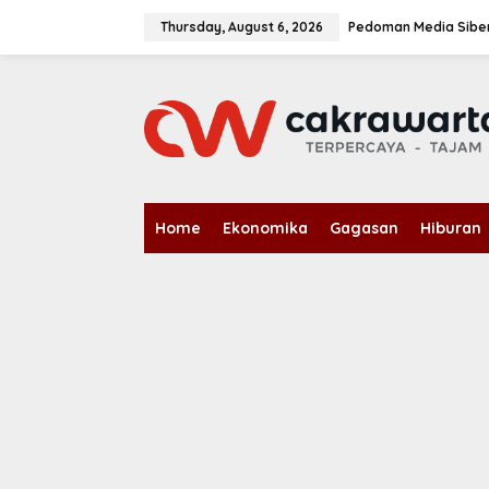
S
k
Thursday, August 6, 2026
Pedoman Media Sibe
i
p
t
o
c
o
n
t
e
n
Home
Ekonomika
Gagasan
Hiburan
t