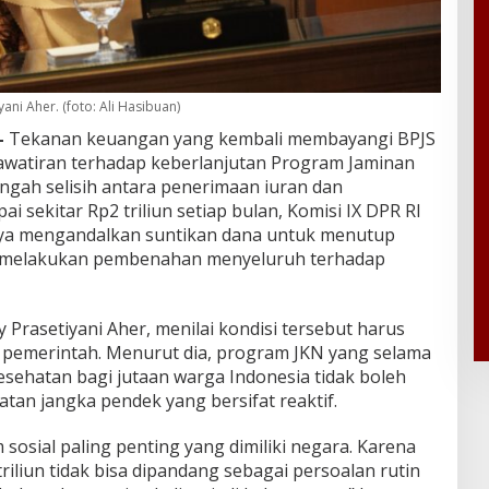
ani Aher. (foto: Ali Hasibuan)
–
Tekanan keuangan yang kembali membayangi BPJS
watiran terhadap keberlanjutan Program Jaminan
engah selisih antara penerimaan iuran dan
 sekitar Rp2 triliun setiap bulan, Komisi IX DPR RI
ya mengandalkan suntikan dana untuk menutup
a melakukan pembenahan menyeluruh terhadap
 Prasetiyani Aher, menilai kondisi tersebut harus
i pemerintah. Menurut dia, program JKN yang selama
esehatan bagi jutaan warga Indonesia tidak boleh
tan jangka pendek yang bersifat reaktif.
sosial paling penting yang dimiliki negara. Karena
 triliun tidak bisa dipandang sebagai persoalan rutin