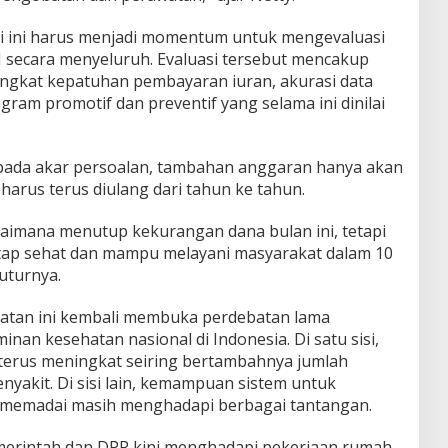
asi ini harus menjadi momentum untuk mengevaluasi
N secara menyeluruh. Evaluasi tersebut mencakup
tingkat kepatuhan pembayaran iuran, akurasi data
ram promotif dan preventif yang selama ini dinilai
 pada akar persoalan, tambahan anggaran hanya akan
harus terus diulang dari tahun ke tahun.
aimana menutup kekurangan dana bulan ini, tetapi
ap sehat dan mampu melayani masyarakat dalam 10
uturnya.
atan ini kembali membuka perdebatan lama
nan kesehatan nasional di Indonesia. Di satu sisi,
terus meningkat seiring bertambahnya jumlah
nyakit. Di sisi lain, kemampuan sistem untuk
emadai masih menghadapi berbagai tantangan.
emerintah dan DPR kini menghadapi pekerjaan rumah