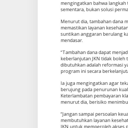
mengingatkan bahwa langkah t
p
a
sementara, bukan solusi perm
s
B
Menurut dia, tambahan dana m
u
memastikan layanan kesehatan 
a
suntikan anggaran berulang ka
t
a
mendasar.
n
"
“Tambahan dana dapat menjad
A
keberlanjutan JKN tidak boleh
n
dibutuhkan adalah reformasi
g
g
program ini secara berkelanjut
a
r
Ia juga mengingatkan agar tek
a
berujung pada penurunan kuali
n
Keterlambatan pembayaran klai
menurut dia, berisiko menimbu
“Jangan sampai persoalan ke
membutuhkan layanan kesehata
JKN untuk memperoleh akses p