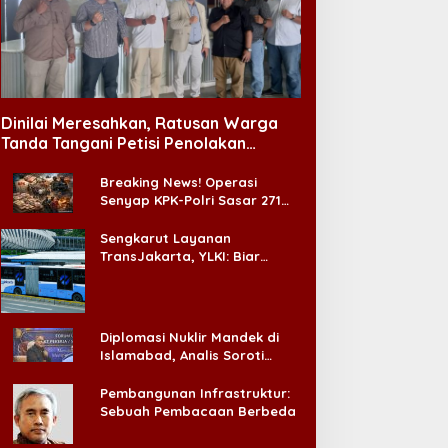
Dinilai Meresahkan, Ratusan Warga
Tanda Tangani Petisi Penolakan
Tempat Hiburan Malam di CitraLand
Breaking News! Operasi
Senyap KPK-Polri Sasar 271
Pabrik di Madura dan Akan
Ada ‘Badai Pemeriksaan’
Sengkarut Layanan
TransJakarta, YLKI: Biar
Cepat, Adakan Forum Dialog
Konsumen!
Diplomasi Nuklir Mandek di
Islamabad, Analis Soroti
Standar Ganda Washington
Pembangunan Infrastruktur:
Sebuah Pembacaan Berbeda