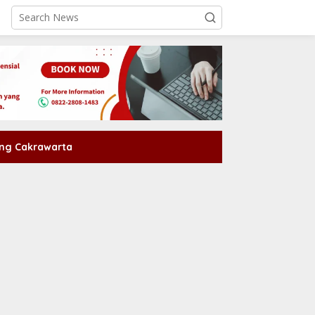
ng Cakrawarta