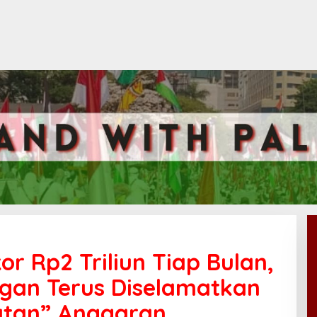
r Rp2 Triliun Tiap Bulan,
ngan Terus Diselamatkan
atan” Anggaran