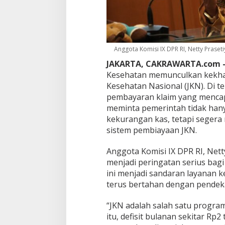
B
u
l
a
n
,
Anggota Komisi IX DPR RI, Netty Prasetiy
N
JAKARTA, CAKRAWARTA.com 
e
Kesehatan memunculkan kekha
t
Kesehatan Nasional (JKN). Di t
t
y
pembayaran klaim yang mencapai
D
meminta pemerintah tidak han
P
kekurangan kas, tetapi seger
R
sistem pembiayaan JKN.
:
J
K
Anggota Komisi IX DPR RI, Netty
N
menjadi peringatan serius bag
J
ini menjadi sandaran layanan k
a
terus bertahan dengan pendeka
n
g
a
“JKN adalah salah satu program 
n
itu, defisit bulanan sekitar Rp2
T