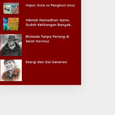
Impor Gula vs Penghuni Usus
Hikmah Ramadhan: Kamu
Sudah Kehilangan Banyak
Hal, Jangan Sampai
Kehilangan Diri Sendiri!
Blokade Tanpa Perang di
Selat Hormuz
Energi dan Gizi Generasi