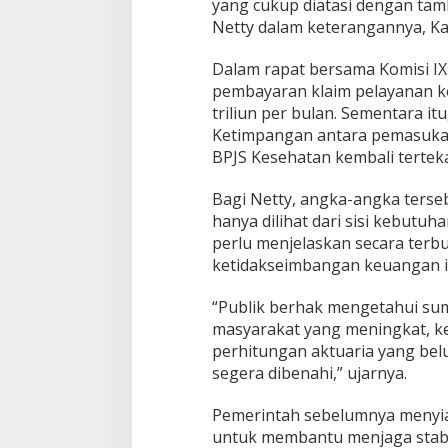
yang cukup diatasi dengan tamb
e
Netty dalam keterangannya, Ka
r
u
s
Dalam rapat bersama Komisi I
D
pembayaran klaim pelayanan kes
i
triliun per bulan. Sementara it
s
Ketimpangan antara pemasukan
e
l
BPJS Kesehatan kembali tertek
a
m
Bagi Netty, angka-angka terse
a
hanya dilihat dari sisi kebutu
t
perlu menjelaskan secara ter
k
a
ketidakseimbangan keuangan itu
n
d
“Publik berhak mengetahui su
e
masyarakat yang meningkat, k
n
perhitungan aktuaria yang belu
g
a
segera dibenahi,” ujarnya.
n
"
Pemerintah sebelumnya menyia
N
untuk membantu menjaga stabi
a