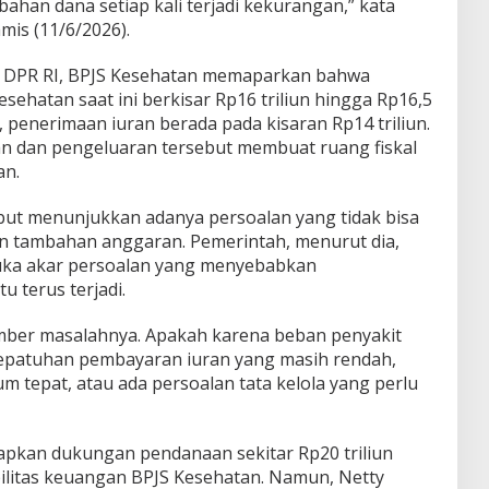
ahan dana setiap kali terjadi kekurangan,” kata
mis (11/6/2026).
X DPR RI, BPJS Kesehatan memaparkan bahwa
ehatan saat ini berkisar Rp16 triliun hingga Rp16,5
u, penerimaan iuran berada pada kisaran Rp14 triliun.
 dan pengeluaran tersebut membuat ruang fiskal
an.
but menunjukkan adanya persoalan yang tidak bisa
han tambahan anggaran. Pemerintah, menurut dia,
buka akar persoalan yang menyebabkan
 terus terjadi.
mber masalahnya. Apakah karena beban penyakit
epatuhan pembayaran iuran yang masih rendah,
m tepat, atau ada persoalan tata kelola yang perlu
pkan dukungan pendanaan sekitar Rp20 triliun
litas keuangan BPJS Kesehatan. Namun, Netty