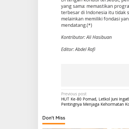
yang sama: memastikan progra
terbesar di Indonesia itu tidak 
melainkan memiliki fondasi y
mendatang.(*)
Kontributor: Ali Hasibuan
Editor: Abdel Rafi
P
Previous post
HUT Ke-80 Pomad, Letkol Juni Ingat
o
Pentingnya Menjaga Kehormatan K
s
t
Don't Miss
n