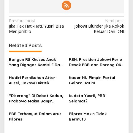
P
Previous post
Next post
Jika Tak Hati-Hati, Yusril Bisa
Jokowi Blunder Jika Rokok
o
Menjomblo
Keluar Dari DNI
s
t
Related Posts
n
Bangun RS Khusus Anak
RSN: Presiden Jokowi Perlu
a
Yang Digagas Komisi E Dan
Desak PBB dan Dorong OKI
v
Pj Gubernur DKI, REKAN
Adakan KTT Untuk Palestina
Indonesia : Asal Bunyi!
Hadiri Pernikahan Atta-
Kader NU Pimpin Partai
i
Aurel, Jokowi Dikritik
Gelora Jatim
g
a
“Diserang” Di Debat Kedua,
Kudeta Yusril, PBB
Prabowo Makin Banjir
Selamat?
t
Simpati
i
PBB Terhanyut Dalam Arus
Pilpres Makin Tidak
Pilpres
Bermutu
o
n