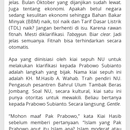
jelas. Bulan Oktober yang dijanjikan sudah lewat.
Juga tentang ekonomi. Apakah betul negara
sedang kesulitan ekonomi sehingga Bahan Bakar
Minyak (BBM) naik, tol naik dan Tarif Dasar Listrik
(TDL) naik? Jangan berhenti di isu. Karena rawan
fitnah. Mesti diklarifikasi.
Tabayyun
. Biar
clear
. Jadi
jelas semuanya. Fitnah bisa terhindarkan secara
otomatis.
Apa yang diinisiasi oleh kiai sepuh NU untuk
melakukan klarifikasi kepada Prabowo Subianto
adalah langkah yang bijak. Nama kiai sepuh ini
adalah KH. M.Hasib A. Wahab. Trah pendiri NU.
Pengasuh pesantren Bahrul Ulum Tambak Beras
Jombang. Soal NU, secara kultural, kiai satu ini
punya otoritas untuk mewakili. Beliau bertanya
kepada Prabowo Subianto. Secara langsung.
Gentle
.
“Mohon maaf Pak Prabowo,” kata Kiai Hasib
sebelum memberi pertanyaan. “Islam yang Pak
Prabowo anut itu Islam apa? Islam moderat atau