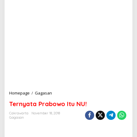
Homepage
/
Gagasan
T
e
Ternyata Prabowo Itu NU!
r
n
Cakrawarta
November 18, 2018
y
Gagasan
a
t
a