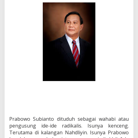
P
r
a
b
o
w
o
I
t
u
N
U
!
Prabowo Subianto dituduh sebagai wahabi atau
pengusung ide-ide radikalis. Isunya kenceng.
Terutama di kalangan Nahdliyin. Isunya Prabowo