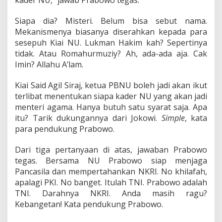
kader NU,” jawab Prabowo tegas.
Siapa dia? Misteri. Belum bisa sebut nama.
Mekanismenya biasanya diserahkan kepada para
sesepuh Kiai NU. Lukman Hakim kah? Sepertinya
tidak. Atau Romahurmuziy? Ah, ada-ada aja. Cak
Imin? Allahu A’lam.
Kiai Said Agil Siraj, ketua PBNU boleh jadi akan ikut
terlibat menentukan siapa kader NU yang akan jadi
menteri agama. Hanya butuh satu syarat saja. Apa
itu? Tarik dukungannya dari Jokowi.
Simple
, kata
para pendukung Prabowo.
Dari tiga pertanyaan di atas, jawaban Prabowo
tegas. Bersama NU Prabowo siap menjaga
Pancasila dan mempertahankan NKRI. No khilafah,
apalagi PKI. No banget. Itulah TNI. Prabowo adalah
TNI. Darahnya NKRI. Anda masih ragu?
Kebangetan! Kata pendukung Prabowo.