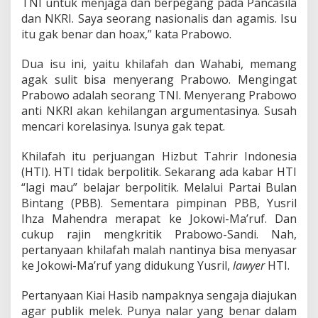
TNI untuk menjaga dan berpegang pada Pancasila
dan NKRI. Saya seorang nasionalis dan agamis. Isu
itu gak benar dan hoax,” kata Prabowo.
Dua isu ini, yaitu khilafah dan Wahabi, memang
agak sulit bisa menyerang Prabowo. Mengingat
Prabowo adalah seorang TNI. Menyerang Prabowo
anti NKRI akan kehilangan argumentasinya. Susah
mencari korelasinya. Isunya gak tepat.
Khilafah itu perjuangan Hizbut Tahrir Indonesia
(HTI). HTI tidak berpolitik. Sekarang ada kabar HTI
“lagi mau” belajar berpolitik. Melalui Partai Bulan
Bintang (PBB). Sementara pimpinan PBB, Yusril
Ihza Mahendra merapat ke Jokowi-Ma’ruf. Dan
cukup rajin mengkritik Prabowo-Sandi. Nah,
pertanyaan khilafah malah nantinya bisa menyasar
ke Jokowi-Ma’ruf yang didukung Yusril,
lawyer
HTI.
Pertanyaan Kiai Hasib nampaknya sengaja diajukan
agar publik melek. Punya nalar yang benar dalam