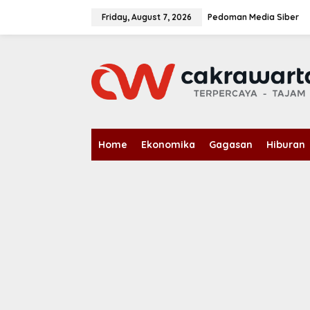
S
k
Friday, August 7, 2026
Pedoman Media Siber
i
p
t
o
c
o
n
t
e
n
Home
Ekonomika
Gagasan
Hiburan
t