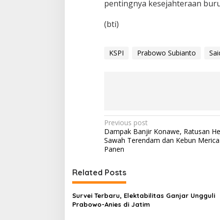
pentingnya kesejahteraan buru
(bti)
KSPI
Prabowo Subianto
Sai
P
Previous post
Dampak Banjir Konawe, Ratusan He
o
Sawah Terendam dan Kebun Merica
s
Panen
t
Related Posts
n
a
Survei Terbaru, Elektabilitas Ganjar Ungguli
v
Prabowo-Anies di Jatim