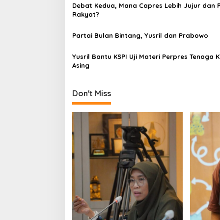
i
Debat Kedua, Mana Capres Lebih Jujur dan 
g
Rakyat?
a
Partai Bulan Bintang, Yusril dan Prabowo
t
i
Yusril Bantu KSPI Uji Materi Perpres Tenaga K
Asing
o
n
Don't Miss