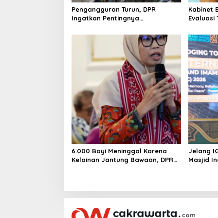
Pengangguran Turun, DPR
Kabinet 
Ingatkan Pentingnya
Evaluasi
Menciptakan Pekerjaan yang
Keracun
Layak
6.000 Bayi Meninggal Karena
Jelang I
Kelainan Jantung Bawaan, DPR
Masjid I
Desak Pemerataan Operasi
Jantung Anak