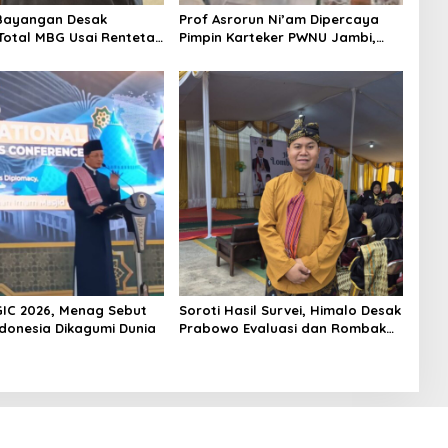
Bayangan Desak
Prof Asrorun Ni’am Dipercaya
 Total MBG Usai Rentetan
Pimpin Karteker PWNU Jambi,
an Massal
Dinilai Simbol Regenerasi
Kepemimpinan NU
GIC 2026, Menag Sebut
Soroti Hasil Survei, Himalo Desak
ndonesia Dikagumi Dunia
Prabowo Evaluasi dan Rombak
Kabinet