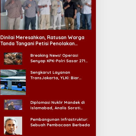
Dinilai Meresahkan, Ratusan Warga
Tanda Tangani Petisi Penolakan
Tempat Hiburan Malam di CitraLand
Breaking News! Operasi
Senyap KPK-Polri Sasar 271
Pabrik di Madura dan Akan
Ada ‘Badai Pemeriksaan’
Sengkarut Layanan
TransJakarta, YLKI: Biar
Cepat, Adakan Forum Dialog
Konsumen!
Diplomasi Nuklir Mandek di
Islamabad, Analis Soroti
Standar Ganda Washington
Pembangunan Infrastruktur:
Sebuah Pembacaan Berbeda