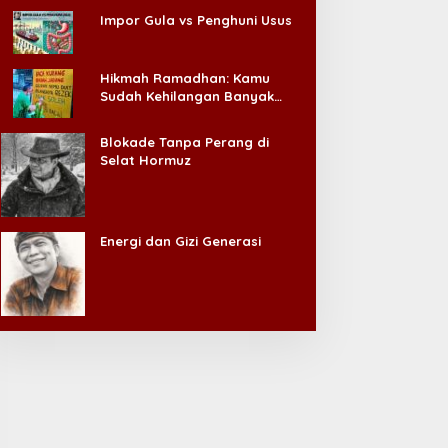
Impor Gula vs Penghuni Usus
Hikmah Ramadhan: Kamu
Sudah Kehilangan Banyak
Hal, Jangan Sampai
Kehilangan Diri Sendiri!
Blokade Tanpa Perang di
Selat Hormuz
Energi dan Gizi Generasi