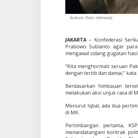
n
k
a
ilustrasi. (foto: istimewa)
n
M
a
s
JAKARTA
– Konfederasi Serik
s
Prabowo Subianto agar par
a
d
mengawal sidang gugatan hasil 
i
S
“Kita menghormati seruan Pak
i
dengan tertib dan damai,” kata S
d
a
Berdasarkan himbauan terse
n
g
melakukan aksi unjuk rasa di 
M
K
Menurut Iqbal, ada dua perti
di MK.
Pertimbangan pertama, KSP
menandatangani kontrak pol