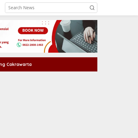
ng Cakrawarta