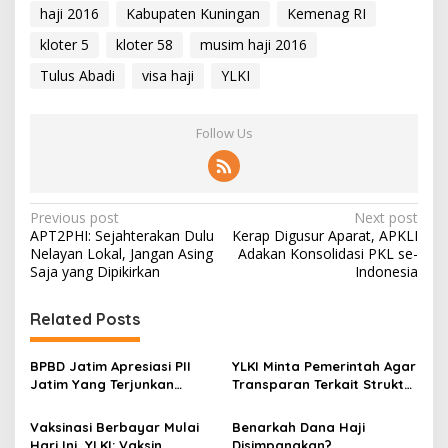
haji 2016
Kabupaten Kuningan
Kemenag RI
kloter 5
kloter 58
musim haji 2016
Tulus Abadi
visa haji
YLKI
Follow Us
P
Previous post
Next post
APT2PHI: Sejahterakan Dulu
Kerap Digusur Aparat, APKLI
o
Nelayan Lokal, Jangan Asing
Adakan Konsolidasi PKL se-
s
Saja yang Dipikirkan
Indonesia
t
Related Posts
n
a
BPBD Jatim Apresiasi PII
YLKI Minta Pemerintah Agar
v
Jatim Yang Terjunkan
Transparan Terkait Struktur
Relawan Pendidikan di
Biaya Tes PCR
i
Lokasi Bencana Cianjur
Vaksinasi Berbayar Mulai
Benarkah Dana Haji
g
Hari Ini, YLKI: Vaksin
Disimpangkan?