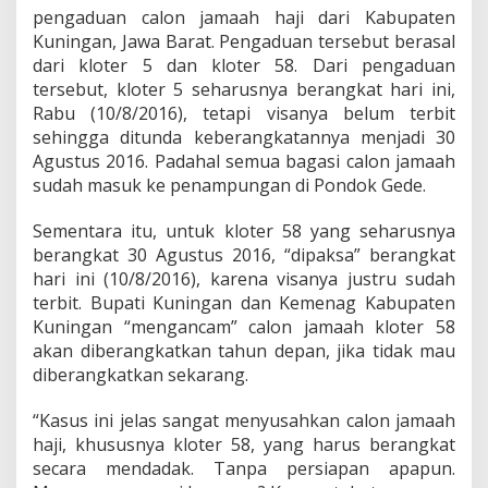
R
pengaduan calon jamaah haji dari Kabupaten
I
Kuningan, Jawa Barat. Pengaduan tersebut berasal
D
i
dari kloter 5 dan kloter 58. Dari pengaduan
d
tersebut, kloter 5 seharusnya berangkat hari ini,
e
Rabu (10/8/2016), tetapi visanya belum terbit
s
sehingga ditunda keberangkatannya menjadi 30
a
Agustus 2016. Padahal semua bagasi calon jamaah
k
B
sudah masuk ke penampungan di Pondok Gede.
e
r
Sementara itu, untuk kloter 58 yang seharusnya
b
berangkat 30 Agustus 2016, “dipaksa” berangkat
e
hari ini (10/8/2016), karena visanya justru sudah
n
a
terbit. Bupati Kuningan dan Kemenag Kabupaten
h
Kuningan “mengancam” calon jamaah kloter 58
akan diberangkatkan tahun depan, jika tidak mau
diberangkatkan sekarang.
“Kasus ini jelas sangat menyusahkan calon jamaah
haji, khususnya kloter 58, yang harus berangkat
secara mendadak. Tanpa persiapan apapun.