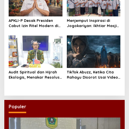
APKLI-P Desak Presiden
Menjemput Inspirasi di
Cabut Izin Ritel Modern di
Jogokariyan: Ikhtiar Masjid
Desa, Soroti Nasib Warung
Hikmatul Hakim
Rakyat
Mewujudkan Manajemen
Berbasis Umat
Audit Spiritual dan Hijrah
TikTok Abuzz, Ketika Cita
Ekologis, Menakar Resolusi
Rahayu Disorot Usai Video
Indonesia 2026
Klip “Niscaya Nirkala”
Dinilai Mencekam
Populer