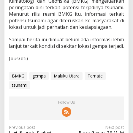
Klimatologi dan Geofisika (BMKG) mengeluarkan
peringatan dini terkait potensi terjadinya tsunami.
Menurut rilis resmi BMKG itu, informasi terkait
potensi tsunami agar diteruskan ke masyarakat di
lokasi untuk jadi perhatian dan kesiapsiagaan.
Sampai berita ini dimuat belum ada informasi lebih
lanjut terkait kondisi di sekitar lokasi gempa terjadi.
(bus/bti)
BMKG
gempa
Maluku Utara
Ternate
tsunami
Follow Us
P
Previous post
Next post
Lagi, Bawaslu Santuni
Pasca Gempa 7.0 M, Ini