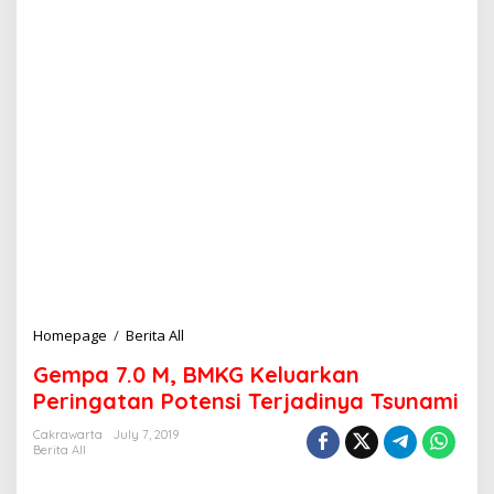
Homepage
/
Berita All
G
e
Gempa 7.0 M, BMKG Keluarkan
m
p
Peringatan Potensi Terjadinya Tsunami
a
7
Cakrawarta
July 7, 2019
Berita All
.
0