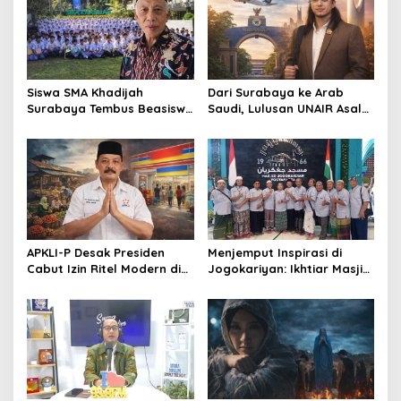
Siswa SMA Khadijah
Dari Surabaya ke Arab
Surabaya Tembus Beasiswa
Saudi, Lulusan UNAIR Asal
Rusia, 66% Lolos PTN lewat
Pakistan Ini Tembus Industri
Jalur Prestasi
Kreatif Global
APKLI-P Desak Presiden
Menjemput Inspirasi di
Cabut Izin Ritel Modern di
Jogokariyan: Ikhtiar Masjid
Desa, Soroti Nasib Warung
Hikmatul Hakim
Rakyat
Mewujudkan Manajemen
Berbasis Umat