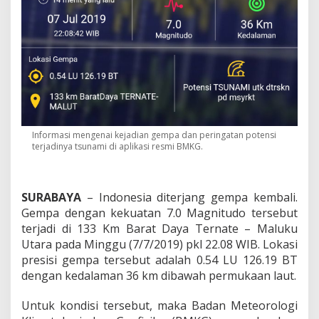
P
o
t
e
n
s
i
T
e
r
j
Informasi mengenai kejadian gempa dan peringatan potensi
a
terjadinya tsunami di aplikasi resmi BMKG.
d
i
n
y
SURABAYA
– Indonesia diterjang gempa kembali.
a
Gempa dengan kekuatan 7.0 Magnitudo tersebut
T
terjadi di 133 Km Barat Daya Ternate – Maluku
s
Utara pada Minggu (7/7/2019) pkl 22.08 WIB. Lokasi
u
n
presisi gempa tersebut adalah 0.54 LU 126.19 BT
a
dengan kedalaman 36 km dibawah permukaan laut.
m
i
Untuk kondisi tersebut, maka Badan Meteorologi