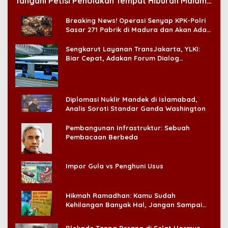
Tangani Petisi Penolakan Tempat Hiburan Malam
di CitraLand
Breaking News! Operasi Senyap KPK-Polri
Sasar 271 Pabrik di Madura dan Akan Ada
‘Badai Pemeriksaan’
Sengkarut Layanan TransJakarta, YLKI:
Biar Cepat, Adakan Forum Dialog
Konsumen!
Diplomasi Nuklir Mandek di Islamabad,
Analis Soroti Standar Ganda Washington
Pembangunan Infrastruktur: Sebuah
Pembacaan Berbeda
Impor Gula vs Penghuni Usus
Hikmah Ramadhan: Kamu Sudah
Kehilangan Banyak Hal, Jangan Sampai
Kehilangan Diri Sendiri!