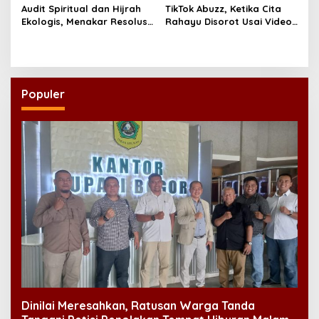
Audit Spiritual dan Hijrah
TikTok Abuzz, Ketika Cita
Ekologis, Menakar Resolusi
Rahayu Disorot Usai Video
Indonesia 2026
Klip “Niscaya Nirkala”
Dinilai Mencekam
Populer
Dinilai Meresahkan, Ratusan Warga Tanda