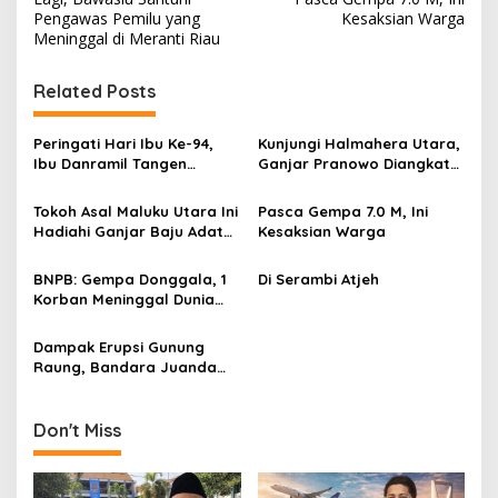
o
Pengawas Pemilu yang
Kesaksian Warga
s
Meninggal di Meranti Riau
t
Related Posts
n
a
Peringati Hari Ibu Ke-94,
Kunjungi Halmahera Utara,
v
Ibu Danramil Tangen
Ganjar Pranowo Diangkat
Bagikan Paket Sembako
Sebagai Ksatria Suku
i
Tobelo
Tokoh Asal Maluku Utara Ini
Pasca Gempa 7.0 M, Ini
g
Hadiahi Ganjar Baju Adat
Kesaksian Warga
Tobelo
a
BNPB: Gempa Donggala, 1
Di Serambi Atjeh
t
Korban Meninggal Dunia
i
dan 10 Luka-Luka
Dampak Erupsi Gunung
o
Raung, Bandara Juanda
n
Ditutup Sementara
Don't Miss