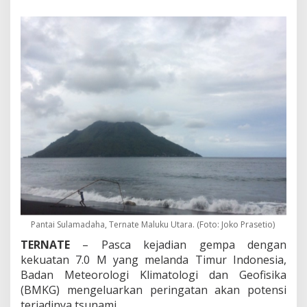
p
a
7
.
0
M
,
I
n
i
K
e
s
a
k
s
i
a
n
Pantai Sulamadaha, Ternate Maluku Utara. (Foto: Joko Prasetio)
W
TERNATE
– Pasca kejadian gempa dengan
a
kekuatan 7.0 M yang melanda Timur Indonesia,
r
g
Badan Meteorologi Klimatologi dan Geofisika
a
(BMKG) mengeluarkan peringatan akan potensi
terjadinya tsunami.