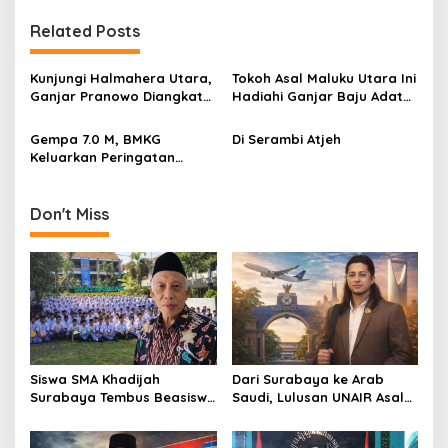
t
Related Posts
n
a
Kunjungi Halmahera Utara,
Tokoh Asal Maluku Utara Ini
v
Ganjar Pranowo Diangkat
Hadiahi Ganjar Baju Adat
Sebagai Ksatria Suku
Tobelo
i
Tobelo
Gempa 7.0 M, BMKG
Di Serambi Atjeh
g
Keluarkan Peringatan
Potensi Terjadinya Tsunami
a
t
Don't Miss
i
o
n
Siswa SMA Khadijah
Dari Surabaya ke Arab
Surabaya Tembus Beasiswa
Saudi, Lulusan UNAIR Asal
Rusia, 66% Lolos PTN lewat
Pakistan Ini Tembus Industri
Jalur Prestasi
Kreatif Global