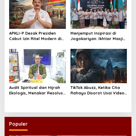
APKLI-P Desak Presiden
Menjemput Inspirasi di
Cabut Izin Ritel Modern di
Jogokariyan: Ikhtiar Masjid
Desa, Soroti Nasib Warung
Hikmatul Hakim
Rakyat
Mewujudkan Manajemen
Berbasis Umat
Audit Spiritual dan Hijrah
TikTok Abuzz, Ketika Cita
Ekologis, Menakar Resolusi
Rahayu Disorot Usai Video
Indonesia 2026
Klip “Niscaya Nirkala”
Dinilai Mencekam
Populer