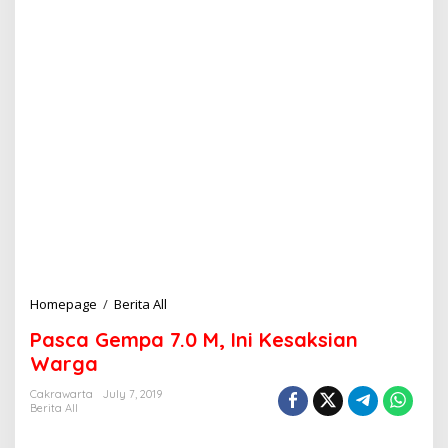
Homepage
/
Berita All
P
a
Pasca Gempa 7.0 M, Ini Kesaksian
s
c
Warga
a
G
Cakrawarta
July 7, 2019
Berita All
e
m