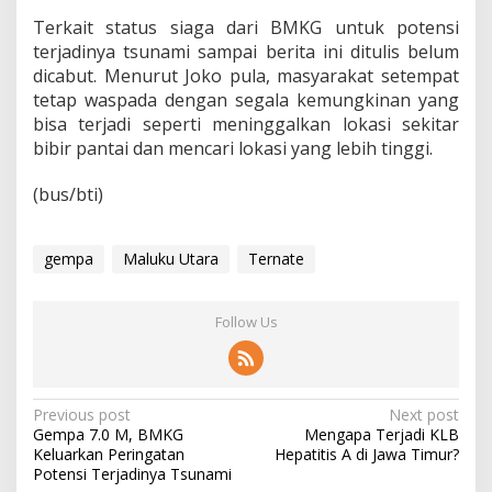
Terkait status siaga dari BMKG untuk potensi
terjadinya tsunami sampai berita ini ditulis belum
dicabut. Menurut Joko pula, masyarakat setempat
tetap waspada dengan segala kemungkinan yang
bisa terjadi seperti meninggalkan lokasi sekitar
bibir pantai dan mencari lokasi yang lebih tinggi.
(bus/bti)
gempa
Maluku Utara
Ternate
Follow Us
P
Previous post
Next post
Gempa 7.0 M, BMKG
Mengapa Terjadi KLB
o
Keluarkan Peringatan
Hepatitis A di Jawa Timur?
s
Potensi Terjadinya Tsunami