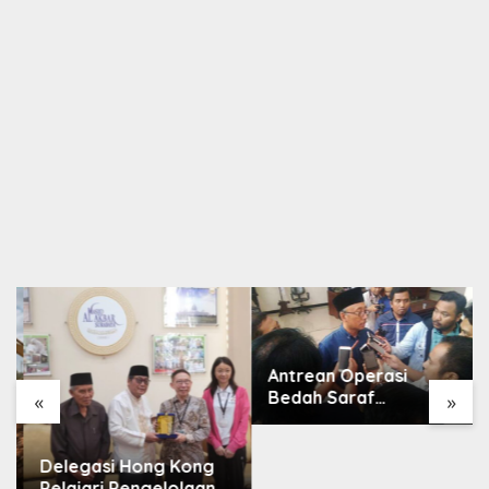
Antrean Operasi
Bedah Saraf
«
»
Memanjang, DPRD
Jatim Minta Layanan
RSUD Dr. Soetomo
Delegasi Hong Kong
Dievaluasi
Pelajari Pengelolaan