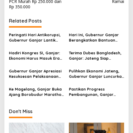
s
PCR Murah Rp 250.000 dan
Ramai
Rp 350.000
t
n
Related Posts
a
v
Peringati Hari Antikorupsi,
Hari Ini, Gubernur Ganjar
Gubernur Ganjar Lantik
Berangkatkan Bantuan
i
“Agen Antikorupsi Jawa
Relawan dan Logistik Untuk
g
Tengah”
Bencana Semeru Jatim
Hadiri Kongres SI, Ganjar:
Terima Dubes Bangladesh,
Ekonomi Harus Masuk Era
Ganjar: Jateng Siap
a
4.0 Sementara
Bekerjasama!
t
Masyarakatnya Level 5.0!
Gubernur Ganjar Apresiasi
Pulihkan Ekonomi Jateng,
i
Kesuksesan Pelaksanaan
Gubernur Ganjar Luncurkan
Borobudur Marathon 2021
“Kredit Lapak” Untuk Emak-
o
Emak
Ke Magelang, Ganjar Buka
Pastikan Progress
n
Ajang Borobudur Marathon
Pembangunan, Ganjar
2021
Kunjungi Proyek Tol
Semarang-Demak Seksi II
Don't Miss