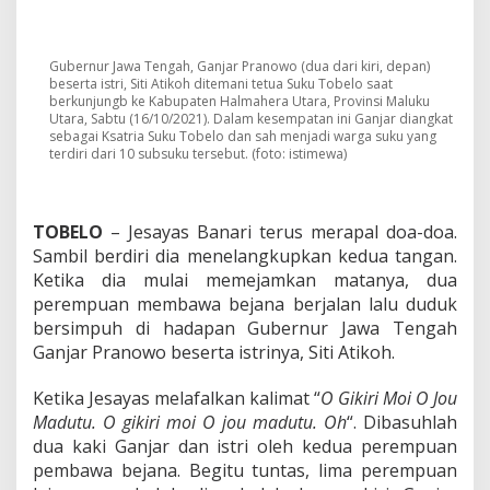
H
a
l
m
Gubernur Jawa Tengah, Ganjar Pranowo (dua dari kiri, depan)
a
beserta istri, Siti Atikoh ditemani tetua Suku Tobelo saat
h
berkunjungb ke Kabupaten Halmahera Utara, Provinsi Maluku
e
Utara, Sabtu (16/10/2021). Dalam kesempatan ini Ganjar diangkat
sebagai Ksatria Suku Tobelo dan sah menjadi warga suku yang
r
terdiri dari 10 subsuku tersebut. (foto: istimewa)
a
U
t
a
TOBELO
– Jesayas Banari terus merapal doa-doa.
r
Sambil berdiri dia menelangkupkan kedua tangan.
a
,
Ketika dia mulai memejamkan matanya, dua
G
perempuan membawa bejana berjalan lalu duduk
a
bersimpuh di hadapan Gubernur Jawa Tengah
n
Ganjar Pranowo beserta istrinya, Siti Atikoh.
j
a
r
Ketika Jesayas melafalkan kalimat “
O Gikiri Moi O Jou
P
Madutu. O gikiri moi O jou madutu. Oh
“. Dibasuhlah
r
dua kaki Ganjar dan istri oleh kedua perempuan
a
pembawa bejana. Begitu tuntas, lima perempuan
n