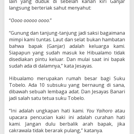
lain yang duduk di sebelah kanan kiri Ganjar
o
w
langsung berteriak sahut menyahut:
o
D
“
Oooo ooooo oooo
.”
i
a
“Gunung dan tanjung-tanjung jadi saksi bagaimana
n
g
mimpi kami tuntas. Laut dan selat bukan hambatan
k
bahwa bapak (Ganjar) adalah keluarga kami.
a
Siapapun yang sudah masuk ke Hibualamo tidak
t
disediakan pintu keluar. Dan mulai saat ini bapak
S
sudah ada di dalamnya,” kata Jesayas.
e
b
a
Hibualamo merupakan rumah besar bagi Suku
g
Tobelo. Ada 10 subsuku yang bernaung di sana,
a
dibawah sebuah lembaga adat. Dan Jesayas Banari
i
jadi salah satu tetua suku Tobelo.
K
s
a
“Ini adalah ungkapan hati kami.
You Yaihoro
atau
t
upacara pencucian kaki ini adalah curahan hati
r
kami. Jangan dulu berbalik arah bapak, jika
i
cakrawala tidak berarak pulang,” katanya.
a