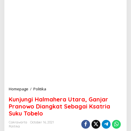
Homepage
/
Politika
K
u
Kunjungi Halmahera Utara, Ganjar
n
j
Pranowo Diangkat Sebagai Ksatria
u
Suku Tobelo
n
g
Cakrawarta
October 16, 2021
i
Politika