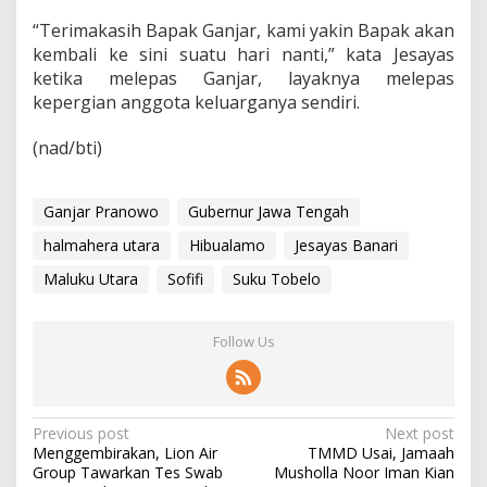
“Terimakasih Bapak Ganjar, kami yakin Bapak akan
kembali ke sini suatu hari nanti,” kata Jesayas
ketika melepas Ganjar, layaknya melepas
kepergian anggota keluarganya sendiri.
(nad/bti)
Ganjar Pranowo
Gubernur Jawa Tengah
halmahera utara
Hibualamo
Jesayas Banari
Maluku Utara
Sofifi
Suku Tobelo
Follow Us
P
Previous post
Next post
Menggembirakan, Lion Air
TMMD Usai, Jamaah
o
Group Tawarkan Tes Swab
Musholla Noor Iman Kian