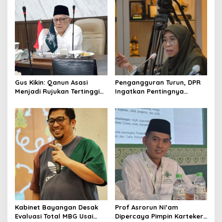
Gus Kikin: Qanun Asasi
Pengangguran Turun, DPR
Menjadi Rujukan Tertinggi
Ingatkan Pentingnya
NU, Melampaui AD/ART
Menciptakan Pekerjaan
yang Layak
Kabinet Bayangan Desak
Prof Asrorun Ni’am
Evaluasi Total MBG Usai
Dipercaya Pimpin Karteker