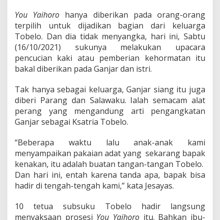
S
u
You Yaihoro
hanya diberikan pada orang-orang
k
terpilih untuk dijadikan bagian dari keluarga
u
Tobelo. Dan dia tidak menyangka, hari ini, Sabtu
T
(16/10/2021) sukunya melakukan upacara
o
b
pencucian kaki atau pemberian kehormatan itu
e
bakal diberikan pada Ganjar dan istri.
l
o
Tak hanya sebagai keluarga, Ganjar siang itu juga
diberi Parang dan Salawaku. Ialah semacam alat
perang yang mengandung arti pengangkatan
Ganjar sebagai Ksatria Tobelo.
“Beberapa waktu lalu anak-anak kami
menyampaikan pakaian adat yang sekarang bapak
kenakan, itu adalah buatan tangan-tangan Tobelo.
Dan hari ini, entah karena tanda apa, bapak bisa
hadir di tengah-tengah kami,” kata Jesayas.
10 tetua subsuku Tobelo hadir langsung
menyaksaan prosesi
You Yaihoro
itu. Bahkan ibu-