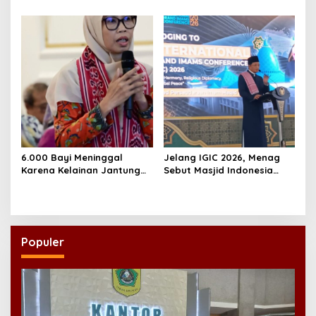
Rentetan Keracunan
PWNU Jambi, Dinilai Simbol
Massal
Regenerasi Kepemimpinan
NU
6.000 Bayi Meninggal
Jelang IGIC 2026, Menag
Karena Kelainan Jantung
Sebut Masjid Indonesia
Bawaan, DPR Desak
Dikagumi Dunia
Pemerataan Operasi
Jantung Anak
Populer